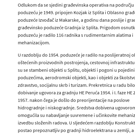
Odlukom da se sjedini građevinska operativa na području 
poduzeću je 1949. pripojen Kozjak iz Splita i Oblasno gra
poduzeće Izvođač iz Makarske, a godinu dana poslije i gr
građevinsko poduzeće Gradnja iz Splita. Prigodom osnutk
poduzeću je radilo 116 radnika s rudimentarnim alatima i
mehanizacijom.
U razdoblju do 1954. poduzeće je radilo na poslijeratnoj 
oštećenih proizvodnih postrojenja, cestovnoj infrastrukturi
su se stambeni objekti u Splitu, objekti i pogoni u pojedin
poduzećima, aerodromski objekti, kao i objekti za školstv
zdravstvo, socijalnu skrb i turizam. Prekretnica u radu bilo
dobivanje ugovora za gradnju HE Peruća 1954. i I. faze HE
1957. nakon čega je došlo do preorijentacije na poslove
hidrogradnje i niskogradnje. Sredstva dobivena ugovoro
omogućila su nabavljanje suvremene i učinkovite mehaniz
izvedbu složenih radova. U sljedećem razdoblju Konstrukt
postao prepoznatljiv po gradnji hidroelektrana u zemlji, a 