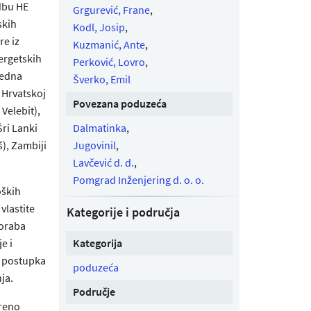
dbu HE
Grgurević, Frane
,
skih
Kodl, Josip
,
re iz
Kuzmanić, Ante
,
ergetskih
Perković, Lovro
,
jedna
Šverko, Emil
 Hrvatskoj
Povezana poduzeća
Velebit),
Šri Lanki
Dalmatinka
,
š), Zambiji
Jugovinil
,
Lavčević d. d.
,
Pomgrad Inženjering d. o. o.
oških
vlastite
Kategorije i područja
poraba
e i
Kategorija
a postupka
poduzeća
ja.
Područje
ereno