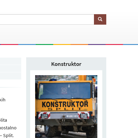
Konstruktor
kih
lita
amostalno
 Split.