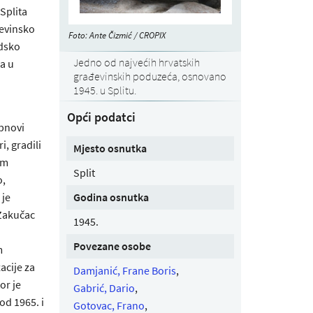
Splita
đevinsko
Foto: Ante Čizmić / CROPIX
adsko
Jedno od najvećih hrvatskih
a u
građevinskih poduzeća, osnovano
1945. u Splitu.
Opći podatci
obnovi
, gradili
Mjesto osnutka
im
Split
o,
 je
Godina osnutka
 Zakučac
1945.
Povezane osobe
m
acije za
Damjanić, Frane Boris
,
or je
Gabrić, Dario
,
od 1965. i
Gotovac, Frano
,