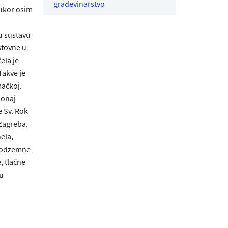
građevinarstvo
rukor osim
u sustavu
estovne u
ela je
Takve je
mačkoj.
 onaj
e Sv. Rok
 Zagreba.
ela,
 podzemne
, tlačne
u