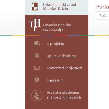
Leksikografski zavod
Porta
Miroslav Krleža
Hrvatska tehnička
enciklopedija
O projektu
Upute korisnicima
Komentari i prijedlozi
Impresum
Hrvatska akademija
znanosti i umjetnosti