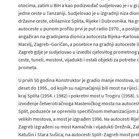
otocima, zatim u BiH a kao podizvođač sudjelovao je i u gr
jedne ceste u Tanzaniji. Sudjelovao je u izgradnji niza dion
državne ceste, obilaznice Splita, Rijeke i Dubrovnika. Na g
autoceste u punom profilu prvi je put radio 1970., a poslije
angažiran na gradnjama dionica autocesta Rijeka–Karlova
Macelj, Zagreb–Goričan, a posebice na gradnji autoceste S
Zagreb gdje je sudjelovao u izvedbi cjelovitog prometnog 
ceste, tuneli, mostovi, vijadukti i ostali objekti za potrebe
prometa.
U prvih 50 godina Konstruktor je gradio manje mostova, iz
deset do 1995., od kojih su najznačajniji bili most na rijeci
kraj Splita (1954. i 1982) i pokretni most u Trogiru (1958). 
izvođenje četverotračnoga Masleničkog mosta na autoces
Split, poduzeće se opremilo specifičnom mehanizacijom z
velikih mostova, a most je izgrađen 1996. Na autocesti Rij
Zagreb izgrađeni su most Kamačnik i vijadukti Drežnik, Za
Katušin i Stara Sušica; na autocesti Split–Zagreb most pre