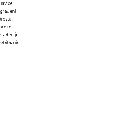
lavice,
zgrađeni
Bresta,
 preko
građen je
 obilaznici