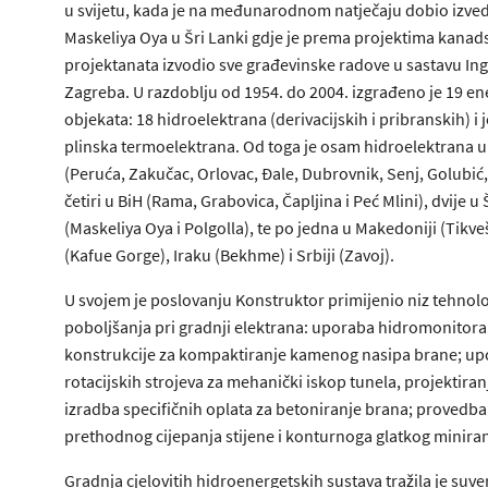
u svijetu, kada je na međunarodnom natječaju dobio izve
Maskeliya Oya u Šri Lanki gdje je prema projektima kanad
projektanata izvodio sve građevinske radove u sastavu Ing
Zagreba. U razdoblju od 1954. do 2004. izgrađeno je 19 en
objekata: 18 hidroelektrana (derivacijskih i pribranskih) i 
plinska termoelektrana. Od toga je osam hidroelektrana u
(Peruća, Zakučac, Orlovac, Đale, Dubrovnik, Senj, Golubić, 
četiri u BiH (Rama, Grabovica, Čapljina i Peć Mlini), dvije u 
(Maskeliya Oya i Polgolla), te po jedna u Makedoniji (Tikve
(Kafue Gorge), Iraku (Bekhme) i Srbiji (Zavoj).
U svojem je poslovanju Konstruktor primijenio niz tehnol
poboljšanja pri gradnji elektrana: uporaba hidromonitora 
konstrukcije za kompaktiranje kamenog nasipa brane; u
rotacijskih strojeva za mehanički iskop tunela, projektiranj
izradba specifičnih oplata za betoniranje brana; provedb
prethodnog cijepanja stijene i konturnoga glatkog miniran
Gradnja cjelovitih hidroenergetskih sustava tražila je suv