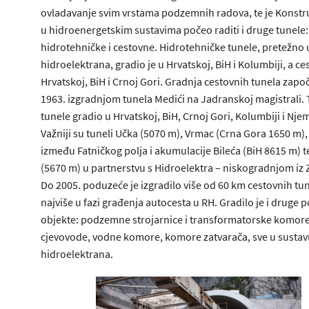
ovladavanje svim vrstama podzemnih radova, te je Konst
u hidroenergetskim sustavima počeo raditi i druge tunele:
hidrotehničke i cestovne. Hidrotehničke tunele, pretežno 
hidroelektrana, gradio je u Hrvatskoj, BiH i Kolumbiji, a c
Hrvatskoj, BiH i Crnoj Gori. Gradnja cestovnih tunela započ
1963. izgradnjom tunela Medići na Jadranskoj magistrali. 
tunele gradio u Hrvatskoj, BiH, Crnoj Gori, Kolumbiji i Nje
Važniji su tuneli Učka (5070 m), Vrmac (Crna Gora 1650 m),
između Fatničkog polja i akumulacije Bileća (BiH 8615 m) t
(5670 m) u partnerstvu s Hidroelektra – niskogradnjom iz
Do 2005. poduzeće je izgradilo više od 60 km cestovnih tun
najviše u fazi građenja autocesta u RH. Gradilo je i druge
objekte: podzemne strojarnice i transformatorske komore
cjevovode, vodne komore, komore zatvarača, sve u sustav
hidroelektrana.