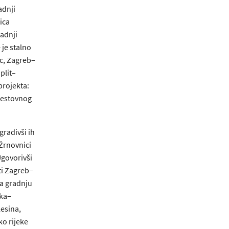
adnji
ica
radnji
 je stalno
c, Zagreb–
plit–
projekta:
 cestovnog
gradivši ih
 Žrnovnici
Ugovorivši
ti Zagreb–
a gradnju
eka–
lesina,
ko rijeke