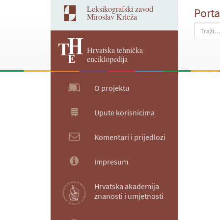
Leksikografski zavod
Porta
Miroslav Krleža
Hrvatska tehnička
enciklopedija
O projektu
Upute korisnicima
Komentari i prijedlozi
Impresum
Hrvatska akademija
znanosti i umjetnosti