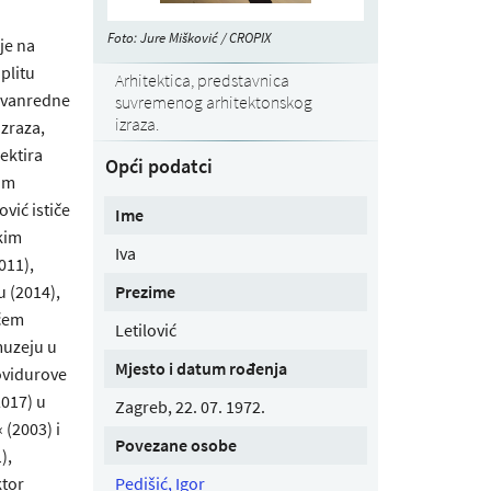
Foto: Jure Mišković / CROPIX
je na
plitu
Arhitektica, predstavnica
izvanredne
suvremenog arhitektonskog
izraza.
zraza,
ektira
Opći podatci
om
vić ističe
Ime
kim
Iva
011),
Prezime
u (2014),
ićem
Letilović
muzeju u
Mjesto i datum rođenja
ovidurove
2017) u
Zagreb, 22. 07. 1972.
 (2003) i
Povezane osobe
),
Pedišić, Igor
ktor