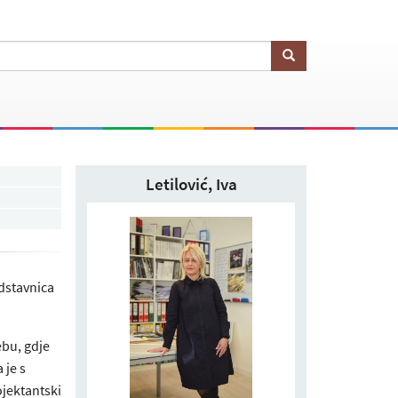
Letilović, Iva
edstavnica
ebu, gdje
 je s
ojektantski