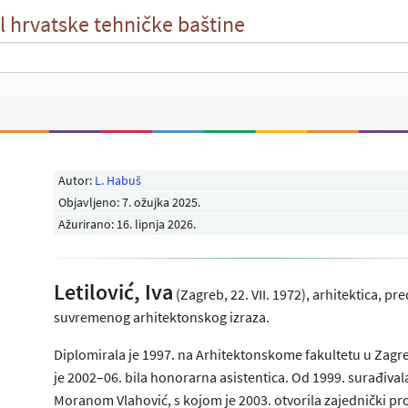
l hrvatske tehničke baštine
Autor:
L. Habuš
Objavljeno:
7. ožujka 2025
.
Ažurirano: 16. lipnja 2026.
Letilović, Iva
(Zagreb, 22. VII. 1972), arhitektica, pr
suvremenog arhitektonskog izraza.
Diplomirala je 1997. na Arhitektonskome fakultetu u Zagr
je 2002–06. bila honorarna asistentica. Od 1999. surađivala
Moranom Vlahović, s kojom je 2003. otvorila zajednički pr