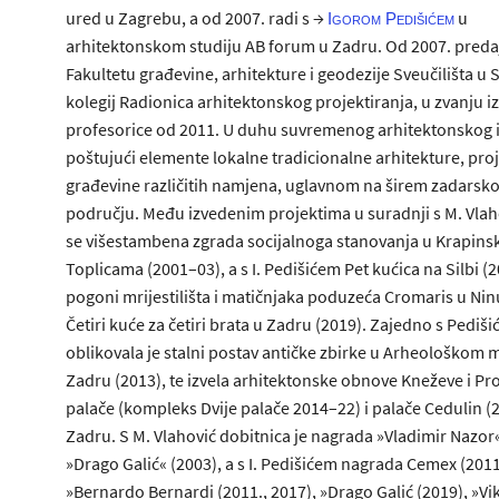
ured u Zagrebu, a od 2007. radi s →
u
Igorom Pedišićem
arhitektonskom studiju AB forum u Zadru. Od 2007. preda
Fakultetu građevine, arhitekture i geodezije Sveučilišta u S
kolegij Radionica arhitektonskog projektiranja, u zvanju 
profesorice od 2011. U duhu suvremenog arhitektonskog i
poštujući elemente lokalne tradicionalne arhitekture, proj
građevine različitih namjena, uglavnom na širem zadarsk
području. Među izvedenim projektima u suradnji s M. Vlaho
se višestambena zgrada socijalnoga stanovanja u Krapins
Toplicama (2001–03), a s I. Pedišićem Pet kućica na Silbi (2
pogoni mrijestilišta i matičnjaka poduzeća Cromaris u Nin
Četiri kuće za četiri brata u Zadru (2019). Zajedno s Pediš
oblikovala je stalni postav antičke zbirke u Arheološkom 
Zadru (2013), te izvela arhitektonske obnove Kneževe i Pr
palače (kompleks Dvije palače 2014–22) i palače Cedulin (
Zadru. S M. Vlahović dobitnica je nagrada »Vladimir Nazor«
»Drago Galić« (2003), a s I. Pedišićem nagrada Cemex (2011
»Bernardo Bernardi (2011., 2017), »Drago Galić (2019), »Vi