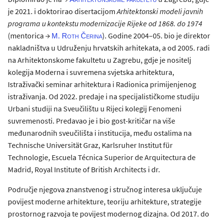
je 2021. i doktorirao disertacijom
Arhitektonski modeli javnih
programa u kontekstu modernizacije Rijeke od 1868. do 1974
(mentorica →
). Godine 2004–05. bio je direktor
M. Roth Čerina
nakladništva u Udruženju hrvatskih arhitekata, a od 2005. radi
na Arhitektonskome fakultetu u Zagrebu, gdje je nositelj
kolegija Moderna i suvremena svjetska arhitektura,
Istraživački seminar arhitektura i Radionica primijenjenog
istraživanja. Od 2022. predaje i na specijalističkome studiju
Urbani studiji na Sveučilištu u Rijeci kolegij Fenomeni
suvremenosti. Predavao je i bio gost-kritičar na više
međunarodnih sveučilišta i institucija, među ostalima na
Technische Universität Graz, Karlsruher Institut für
Technologie, Escuela Técnica Superior de Arquitectura de
Madrid, Royal Institute of British Architects i dr.
Područje njegova znanstvenog i stručnog interesa uključuje
povijest moderne arhitekture, teoriju arhitekture, strategije
prostornog razvoja te povijest modernog dizajna. Od 2017. do