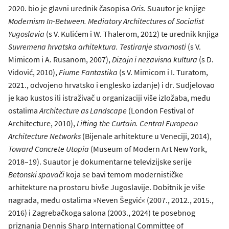
2020. bio je glavni urednik časopisa
Oris
.
Suautor je knjige
Modernism In-Between. Mediatory Architectures of Socialist
Yugoslavia
(s V. Kulićem i W. Thalerom, 2012) te urednik knjiga
Suvremena hrvatska arhitektura. Testiranje stvarnosti
(s V.
Mimicom i A. Rusanom, 2007),
Dizajn i nezavisna kultura
(s D.
Vidović, 2010),
Fiume Fantastika
(s V. Mimicom i I. Turatom,
2021., odvojeno hrvatsko i englesko izdanje) i dr. Sudjelovao
je kao kustos ili istraživač u organizaciji više izložaba, među
ostalima
Architecture as Landscape
(London Festival of
Architecture, 2010),
Lifting the Curtain. Central European
Architecture Networks
(Bijenale arhitekture u Veneciji, 2014),
Toward Concrete Utopia
(Museum of Modern Art New York,
2018–19). Suautor je dokumentarne televizijske serije
Betonski spavači
koja se bavi temom modernističke
arhitekture na prostoru bivše Jugoslavije. Dobitnik je više
nagrada, među ostalima »Neven Šegvić« (2007., 2012., 2015.,
2016) i Zagrebačkoga salona (2003., 2024) te posebnog
priznanja Dennis Sharp International Committee of