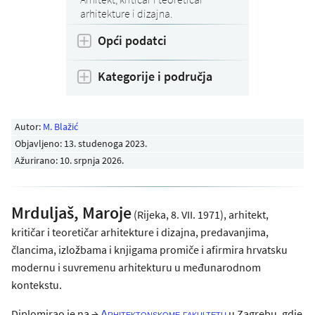
arhitekture i dizajna.
Opći podatci
Kategorije i područja
Autor:
M. Blažić
Objavljeno:
13. studenoga 2023
.
Ažurirano: 10. srpnja 2026.
Mrduljaš, Maroje
(Rijeka, 8. VII. 1971), arhitekt,
kritičar i teoretičar arhitekture i dizajna, predavanjima,
člancima, izložbama i knjigama promiče i afirmira hrvatsku
modernu i suvremenu arhitekturu u međunarodnom
kontekstu.
Diplomirao je na →
u Zagrebu, gdje
Arhitektonskome fakultetu