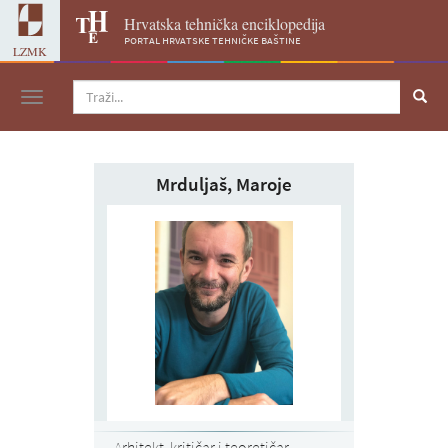
Hrvatska tehnička enciklopedija
portal hrvatske tehničke baštine
LZMK
Navigacija
Mrduljaš, Maroje
Arhitekt, kritičar i teoretičar