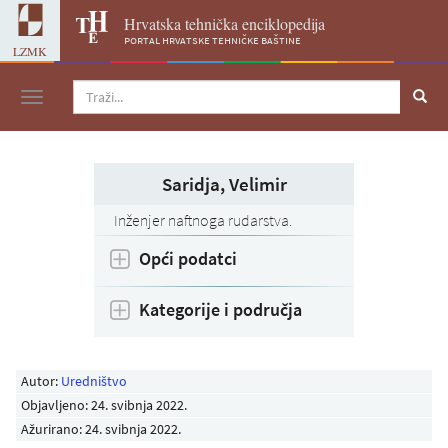
Hrvatska tehnička enciklopedija
portal hrvatske tehničke baštine
LZMK
Navigacija
Saridja, Velimir
Inženjer naftnoga rudarstva.
Opći podatci
Kategorije i područja
Autor:
Uredništvo
Objavljeno:
24. svibnja 2022
.
Ažurirano: 24. svibnja 2022.