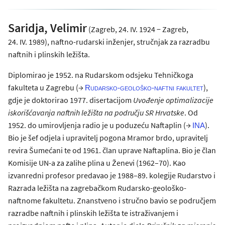
Saridja, Velimir
(Zagreb, 24. IV. 1924 − Zagreb,
24. IV. 1989), naftno-rudarski inženjer, stručnjak za razradbu
naftnih i plinskih ležišta.
Diplomirao je 1952. na Rudarskom odsjeku Tehničkoga
fakulteta u Zagrebu (→
),
Rudarsko-geološko-naftni fakultet
gdje je doktorirao 1977. disertacijom
Uvođenje optimalizacije
iskorišćavanja naftnih ležišta na području SR Hrvatske
. Od
1952. do umirovljenja radio je u poduzeću Naftaplin (→
).
INA
Bio je šef odjela i upravitelj pogona Mramor brdo, upravitelj
revira Šumećani te od 1961. član uprave Naftaplina. Bio je član
Komisije UN-a za zalihe plina u Ženevi (1962–70). Kao
izvanredni profesor predavao je 1988–89. kolegije Rudarstvo i
Razrada ležišta na zagrebačkom Rudarsko-geološko-
naftnome fakultetu. Znanstveno i stručno bavio se područjem
razradbe naftnih i plinskih ležišta te istraživanjem i