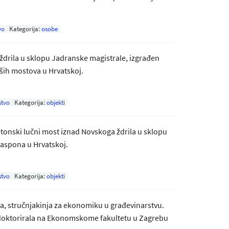
vo
Kategorija:
osobe
ždrila u sklopu Jadranske magistrale, izgrađen
ših mostova u Hrvatskoj.
stvo
Kategorija:
objekti
onski lučni most iznad Novskoga ždrila u sklopu
raspona u Hrvatskoj.
stvo
Kategorija:
objekti
ica, stručnjakinja za ekonomiku u građevinarstvu.
 doktorirala na Ekonomskome fakultetu u Zagrebu