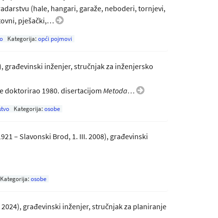
darstvu (hale, hangari, garaže, neboderi, tornjevi,
stovni, pješački,…
o
Kategorija:
opći pojmovi
8), građevinski inženjer, stručnjak za inženjersko
e doktorirao 1980. disertacijom
Metoda…
stvo
Kategorija:
osobe
921 – Slavonski Brod, 1. III. 2008), građevinski
Kategorija:
osobe
 IV. 2024), građevinski inženjer, stručnjak za planiranje