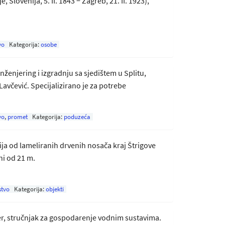
e, Slovenija, 5. II. 1843 − Zagreb, 21. II. 1923),
vo
Kategorija:
osobe
ženjering i izgradnju sa sjedištem u Splitu,
včević. Specijalizirano je za potrebe
vo
,
promet
Kategorija:
poduzeća
a od lameliranih drvenih nosača kraj Štrigove
ni od 21 m.
stvo
Kategorija:
objekti
njer, stručnjak za gospodarenje vodnim sustavima.