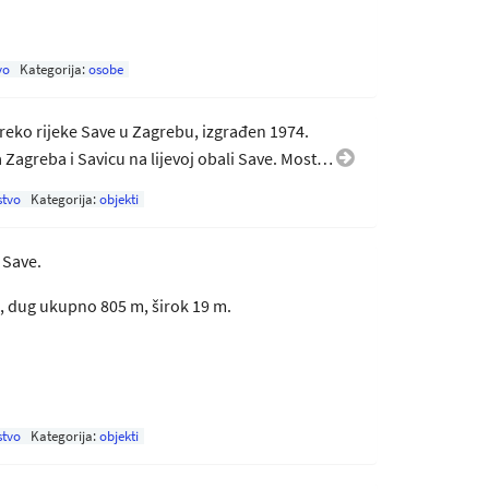
vo
Kategorija:
osobe
preko rijeke Save u Zagrebu, izgrađen 1974.
Zagreba i Savicu na lijevoj obali Save. Most…
stvo
Kategorija:
objekti
 Save.
ka, dug ukupno 805 m, širok 19 m.
stvo
Kategorija:
objekti