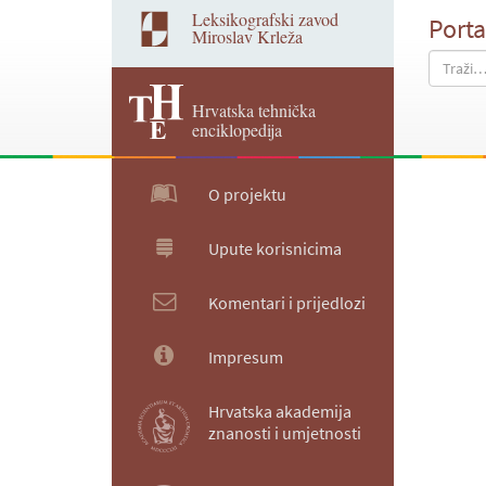
Leksikografski zavod
Porta
Miroslav Krleža
Hrvatska tehnička
enciklopedija
O projektu
Upute korisnicima
Komentari i prijedlozi
Impresum
Hrvatska akademija
znanosti i umjetnosti