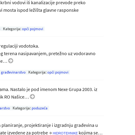
krbni vodovi ili kanalizacije prevode preko
ovi mosta ispod ležišta glavne rasponske
o
Kategorija:
opći pojmovi
egulaciji vodotoka.
dnog terena nasipavanjem, pretežno uz vodoravno
luže…
:
građevinarstvo
Kategorija:
opći pojmovi
ama. Nastalo je pod imenom Nexe Grupa 2003. iz
dnik RO Našice…
arstvo
Kategorija:
poduzeća
laniranje, projektiranje i izgradnju građevina u
hvate izvedene za potrebe →
kojima se…
hidrotehnike