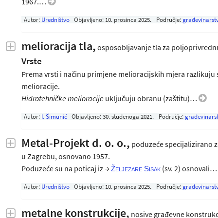
1967.…
Autor:
Uredništvo
Objavljeno:
10. prosinca 2025
.
Područje:
građevinarst
melioracija tla,
osposobljavanje tla za poljoprivredn
Vrste
Prema vrsti i načinu primjene melioracijskih mjera razlikuju
melioracije.
Hidrotehničke melioracije
uključuju obranu (zaštitu)…
Autor:
I. Šimunić
Objavljeno:
30. studenoga 2021
.
Područje:
građevinars
Metal-Projekt d. o. o.,
poduzeće specijalizirano z
u Zagrebu, osnovano 1957.
Poduzeće su na poticaj iz →
(sv. 2) osnovali
Željezare Sisak
Autor:
Uredništvo
Objavljeno:
10. prosinca 2025
.
Područje:
građevinarst
metalne konstrukcije,
nosive građevne konstrukci