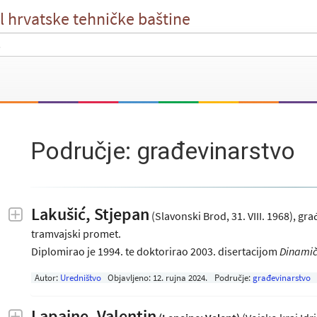
l hrvatske tehničke baštine
Područje: građevinarstvo
Lakušić, Stjepan
(Slavonski Brod, 31. VIII. 1968), gra
tramvajski promet.
Diplomirao je 1994. te doktorirao 2003. disertacijom
Dinamič
Autor:
Uredništvo
Objavljeno:
12. rujna 2024
.
Područje:
građevinarstvo
Lapaine, Valentin