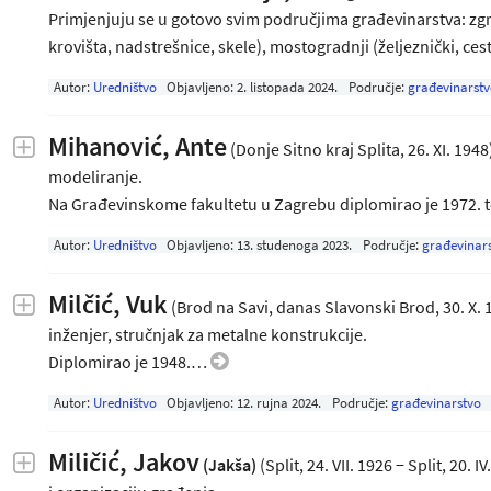
Primjenjuju se u gotovo svim područjima građevinarstva: zgra
krovišta, nadstrešnice, skele), mostogradnji (željeznički, ce
Autor:
Uredništvo
Objavljeno:
2. listopada 2024
.
Područje:
građevinarstv
Mihanović, Ante
(Donje Sitno kraj Splita, 26. XI. 194
modeliranje.
Na Građevinskome fakultetu u Zagrebu diplomirao je 1972. t
Autor:
Uredništvo
Objavljeno:
13. studenoga 2023
.
Područje:
građevinar
Milčić, Vuk
(Brod na Savi, danas Slavonski Brod, 30. X. 1
inženjer, stručnjak za metalne konstrukcije.
Diplomirao je 1948.…
Autor:
Uredništvo
Objavljeno:
12. rujna 2024
.
Područje:
građevinarstvo
Miličić, Jakov
(Jakša)
(Split, 24. VII. 1926 − Split, 20.