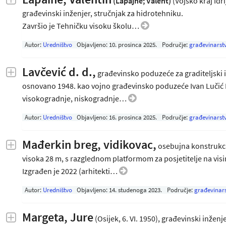
(Lapajne; Valent)
(Vojsko kraj Idrij
građevinski inženjer, stručnjak za hidrotehniku.
Završio je Tehničku visoku školu…
Autor:
Uredništvo
Objavljeno:
10. prosinca 2025
.
Područje:
građevinarst
Lavčević d. d.,
građevinsko poduzeće za graditeljski in
osnovano 1948. kao vojno građevinsko poduzeće Ivan Lučić La
visokogradnje, niskogradnje…
Autor:
Uredništvo
Objavljeno:
16. prosinca 2025
.
Područje:
građevinarst
Mađerkin breg, vidikovac,
osebujna konstrukcij
visoka 28 m, s razglednom platformom za posjetitelje na visi
Izgrađen je 2022 (arhitekti…
Autor:
Uredništvo
Objavljeno:
14. studenoga 2023
.
Područje:
građevinar
Margeta, Jure
(Osijek, 6. VI. 1950), građevinski inže