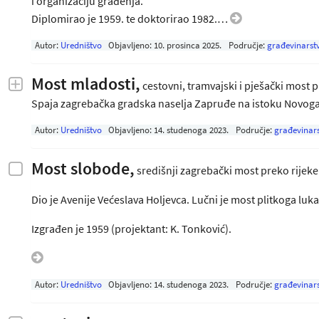
i organizaciju građenja.
Diplomirao je 1959. te doktorirao 1982.…
Autor:
Uredništvo
Objavljeno:
10. prosinca 2025
.
Područje:
građevinarst
Most mladosti,
cestovni, tramvajski i pješački most 
Spaja zagrebačka gradska naselja Zapruđe na istoku Novoga 
Autor:
Uredništvo
Objavljeno:
14. studenoga 2023
.
Područje:
građevinar
Most slobode,
središnji zagrebački most preko rijeke
Dio je Avenije Većeslava Holjevca. Lučni je most plitkoga lu
Izgrađen je 1959 (projektant: K. Tonković).
Autor:
Uredništvo
Objavljeno:
14. studenoga 2023
.
Područje:
građevinar