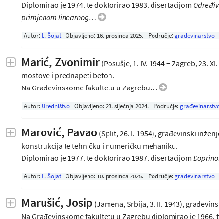
Diplomirao je 1974. te doktorirao 1983. disertacijom
Određiv
primjenom linearnog…
Autor:
L. Šojat
Objavljeno:
16. prosinca 2025
.
Područje:
građevinarstvo
Marić, Zvonimir
(Posušje, 1. IV. 1944 − Zagreb, 23. XI
mostove i prednapeti beton.
Na Građevinskome fakultetu u Zagrebu…
Autor:
Uredništvo
Objavljeno:
23. siječnja 2024
.
Područje:
građevinarstv
Marović, Pavao
(Split, 26. I. 1954), građevinski inže
konstrukcija te tehničku i numeričku mehaniku.
Diplomirao je 1977. te doktorirao 1987. disertacijom
Doprin
Autor:
L. Šojat
Objavljeno:
10. prosinca 2025
.
Područje:
građevinarstvo
Marušić, Josip
(Jamena, Srbija, 3. II. 1943), građevins
Na Građevinskome fakultetu u Zagrebu diplomirao je 1966. t