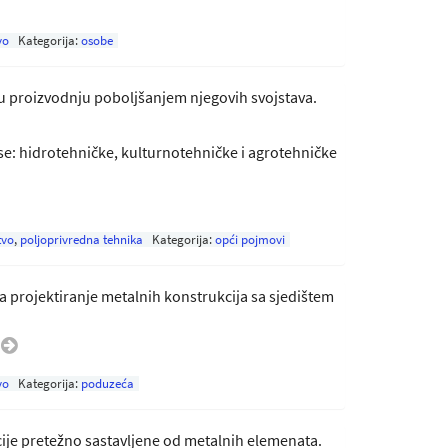
vo
Kategorija:
osobe
u proizvodnju poboljšanjem njegovih svojstava.
 se: hidrotehničke, kulturnotehničke i agrotehničke
tvo
,
poljoprivredna tehnika
Kategorija:
opći pojmovi
a projektiranje metalnih konstrukcija sa sjedištem
…
vo
Kategorija:
poduzeća
je pretežno sastavljene od metalnih elemenata.