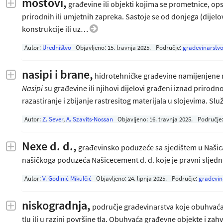
mostovi,
građevine ili objekti kojima se prometnice, ops
prirodnih ili umjetnih zapreka. Sastoje se od donjega (dijel
konstrukcije ili uz…
Autor:
Uredništvo
Objavljeno:
15. travnja 2025
.
Područje:
građevinarstv
nasipi i brane,
hidrotehničke građevine namijenjene r
Nasipi
su građevine ili njihovi dijelovi građeni iznad priro
razastiranje i zbijanje rastresitog materijala u slojevima. S
Autor:
Z. Sever
,
A. Szavits-Nossan
Objavljeno:
16. travnja 2025
.
Područje
Nexe d. d.,
građevinsko poduzeće sa sjedištem u Našic
našičkoga poduzeća Našicecement d. d. koje je pravni slje
Autor:
V. Godinić Mikulčić
Objavljeno:
24. lipnja 2025
.
Područje:
građevin
niskogradnja,
područje građevinarstva koje obuhvaća p
tlu ili u razini površine tla. Obuhvaća građevne objekte i za