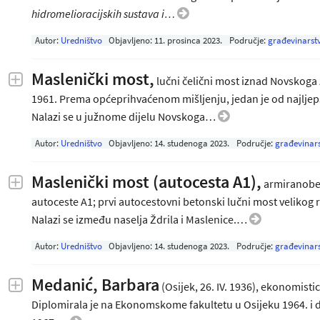
hidromelioracijskih sustava i…
Autor:
Uredništvo
Objavljeno:
11. prosinca 2023
.
Područje:
građevinarst
Maslenički most,
lučni čelični most iznad Novskoga 
1961. Prema općeprihvaćenom mišljenju, jedan je od najljep
Nalazi se u južnome dijelu Novskoga…
Autor:
Uredništvo
Objavljeno:
14. studenoga 2023
.
Područje:
građevinar
Maslenički most (autocesta A1),
armiranobet
autoceste A1; prvi autocestovni betonski lučni most velikog 
Nalazi se između naselja Ždrila i Maslenice.…
Autor:
Uredništvo
Objavljeno:
14. studenoga 2023
.
Područje:
građevinar
Medanić, Barbara
(Osijek, 26. IV. 1936), ekonomist
Diplomirala je na Ekonomskome fakultetu u Osijeku 1964. i