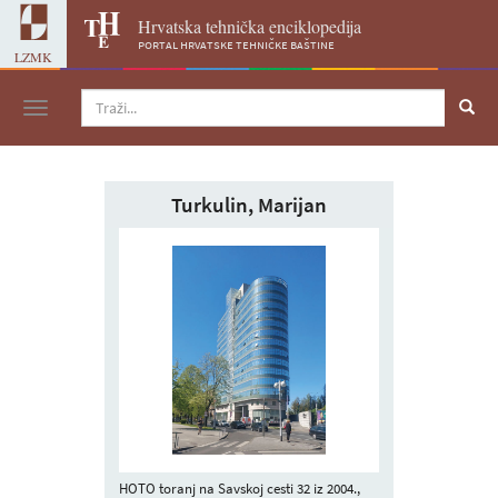
Hrvatska tehnička enciklopedija
portal hrvatske tehničke baštine
LZMK
Navigacija
Turkulin, Marijan
HOTO toranj na Savskoj cesti 32 iz 2004.,