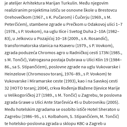
je atelijer Arhitektura Marijan Turkulin. Među njegovim
realiziranim projektima ističu se osnovne škole u Brestovcu
Orehovečkom (1967., s K. Pučarom) i Čučerju (1969., s M.
Peterčićem), stambene zgrade u Prečkom u Odakovoj ulici 1–7
(1978., s P. Vovkom), na uglu Ilice i Svetog Duha 2–10A (1982–
83), u Jelkovcu u Pozajićoj 10–18 (2009., s A. Rosandić),
transformatorska stanica na Ksaveru (1979., s P. Vovkom),
zgrada poduzeća Chromos agro u Radničkoj cesti 173N (1985.,
s M. Tončić), Vatrogasna postaja Dubrava u Ulici Klin 19 (1984–
86., sa S. Stipančićem), poslovne zgrade na uglu Vukovarske i
Heinzelove (Chromosov toranj, 1976–89., s P. Vovkom) te
Vukovarske i Miramarske ceste (1993), kao i na Savskoj cesti
32 (HOTO toranj; 2004), crkva Rođenja Blažene Djevice Marije
u Velikogoričkoj 27 (1989., s M. Tončić) u Zagrebu, te poslovna
zgrada Grawe u Ulici Ante Starčevića 45 u Dubrovniku (2005).
Među hotelskim zgradama se osobito ističe Hotel Sheraton u
Zagrebu (1986–95., s I. Kolbahom, S. Stipančićem, M. Tončić)
te hotelsko-poslovna zgrada u sklopu KBC-a Zagreb u