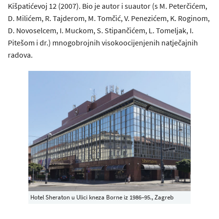
Kišpatićevoj 12 (2007). Bio je autor i suautor (s M. Peterčićem,
D. Milićem, R. Tajderom, M. Tomčić, V. Penezićem, K. Roginom,
D. Novoselcem, I. Muckom, S. Stipančićem, L. Tomeljak, I.
Pitešom i dr.) mnogobrojnih visokoocijenjenih natječajnih
radova.
Hotel Sheraton u Ulici kneza Borne iz 1986–95., Zagreb