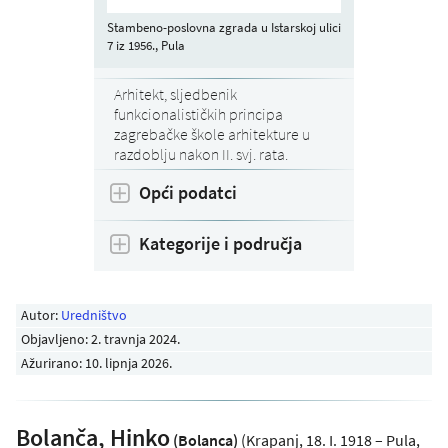
Stambeno-poslovna zgrada u Istarskoj ulici
7 iz 1956., Pula
Arhitekt, sljedbenik
funkcionalističkih principa
zagrebačke škole arhitekture u
razdoblju nakon II. svj. rata.
Opći podatci
Kategorije i područja
Autor:
Uredništvo
Objavljeno:
2. travnja 2024
.
Ažurirano: 10. lipnja 2026.
Bolanča, Hinko
(Bolanca)
(Krapanj, 18. I. 1918 – Pula,