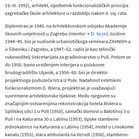
19. III. 1992), arhitekt, sljedbenik funkcionalističkih principa
zagrebačke škole arhitekture u razdoblju nakon II. svj. rata.
Diplomirao je 1940. na Arhitektonskom odsjeku Akademije
likovnih umjetnosti u Zagrebu (mentor →
). Godine
D. Ibler
1944–45. bio je sudionik urbanističkoga seminara ZAVNOH-a
u Šibeniku i Zagrebu, a 1947–52. radio je kao tehnički
rukovoditelj Sekretarijata za građevinarstvo u Puli. Potom se
do 1956. bavio uređenjem interijera u pulskome
brodogradilištu Uljanik, a 1956–60. bio je direktor
projektnoga poduzeća Istra iz Pule. Nadahnut estetskim
funkcionalizmom D. Iblera, projektirao je uvažavajući
suvremene arhitektonske tijekove. Među njegovim su
značajnijim ostvarenjima rekonstrukcija hotela Riviera u
Splitskoj ulici 1 u Puli (1950), samački domovi u Balotinoj 3 u
Puli i na Katurama 30 u Labinu (1953), tipske stambene
jednokatnice na Katurama u Labinu (1954), motel u Limskome
kanalu (1955), stara ambulanta na Verudi (1956), stambeno-