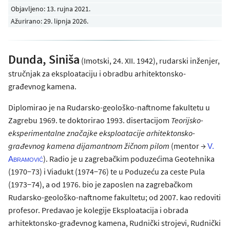
Objavljeno:
13. rujna 2021
.
Ažurirano: 29. lipnja 2026.
Dunda, Siniša
(Imotski, 24. XII. 1942), rudarski inženjer,
stručnjak za eksploataciju i obradbu arhitektonsko-
građevnog kamena.
Diplomirao je na Rudarsko-geološko-naftnome fakultetu u
Zagrebu 1969. te doktorirao 1993. disertacijom
Teorijsko-
eksperimentalne značajke eksploatacije arhitektonsko-
građevnog kamena dijamantnom žičnom pilom
(mentor →
V.
). Radio je u zagrebačkim poduzećima Geotehnika
Abramović
(1970−73) i Viadukt (1974−76) te u Poduzeću za ceste Pula
(1973−74), a od 1976. bio je zaposlen na zagrebačkom
Rudarsko-geološko-naftnome fakultetu; od 2007. kao redoviti
profesor. Predavao je kolegije Eksploatacija i obrada
arhitektonsko-građevnog kamena, Rudnički strojevi, Rudnički