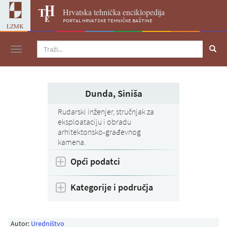
Hrvatska tehnička enciklopedija
portal hrvatske tehničke baštine
LZMK
Navigacija
Dunda, Siniša
Rudarski inženjer, stručnjak za
eksploataciju i obradu
arhitektonsko-građevnog
kamena.
Opći podatci
Kategorije i područja
Autor:
Uredništvo