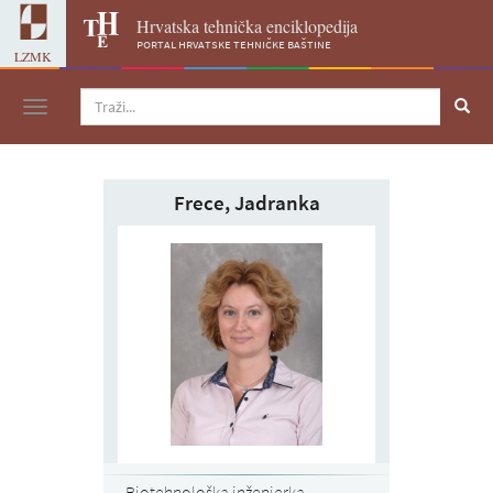
Hrvatska tehnička enciklopedija
portal hrvatske tehničke baštine
LZMK
Navigacija
Frece, Jadranka
Biotehnološka inženjerka,