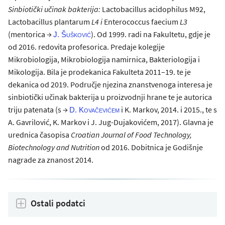
Sinbiotički učinak bakterija:
Lactobacillus acidophilus M92,
Lactobacillus plantarum
L4
i
Enterococcus faecium
L3
(mentorica →
). Od 1999. radi na Fakultetu, gdje je
J. Šušković
od 2016. redovita profesorica. Predaje kolegije
Mikrobiologija, Mikrobiologija namirnica, Bakteriologija i
Mikologija. Bila je prodekanica Fakulteta 2011–19. te je
dekanica od 2019. Područje njezina znanstvenoga interesa je
sinbiotički učinak bakterija u proizvodnji hrane te je autorica
triju patenata (s →
i K. Markov, 2014. i 2015., te s
D. Kovačevićem
A. Gavrilović, K. Markov i J. Jug-Dujakovićem, 2017). Glavna je
urednica časopisa
Croatian Journal of Food Technology,
Biotechnology and Nutrition
od 2016. Dobitnica je Godišnje
nagrade za znanost 2014.
Ostali podatci