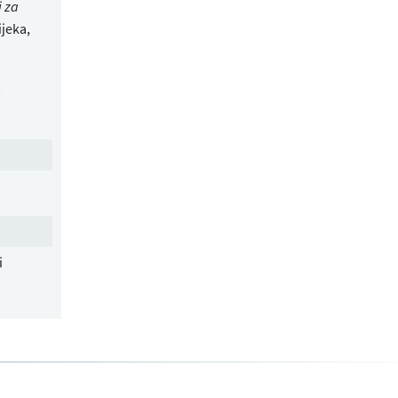
i za
jeka,
.
i