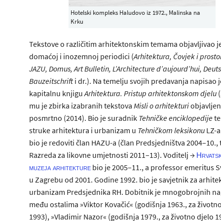
Hotelski kompleks Haludovo iz 1972., Malinska na
Krku
Tekstove o različitim arhitektonskim temama objavljivao j
domaćoj i inozemnoj periodici (
Arhitektura, Čovjek i prostor
JAZU, Domus, Art Bulletin, L’Architecture d’aujourd’hui, Deut
Bauzeitschrift
i dr.). Na temelju svojih predavanja napisao j
kapitalnu knjigu
Arhitektura.
Pristup arhitektonskom djelu
(
mu je zbirka izabranih tekstova
Misli o arhitekturi
objavlje
posmrtno (2014). Bio je suradnik
Tehničke enciklopedije
te
struke arhitektura i urbanizam u
Tehničkom leksikonu
LZ-a
bio je redoviti član HAZU-a (član Predsjedništva 2004–10., 
Razreda za likovne umjetnosti 2011–13). Voditelj →
Hrvats
bio je 2005–11., a professor emeritus S
muzeja arhitekture
u Zagrebu od 2001. Godine 1992. bio je savjetnik za arhitek
urbanizam Predsjednika RH. Dobitnik je mnogobrojnih na
među ostalima »Viktor Kovačić« (godišnja 1963., za životno
1993), »Vladimir Nazor« (godišnja 1979., za životno djelo 1