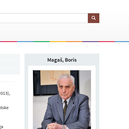
Magaš, Boris
2013),
atske
ga