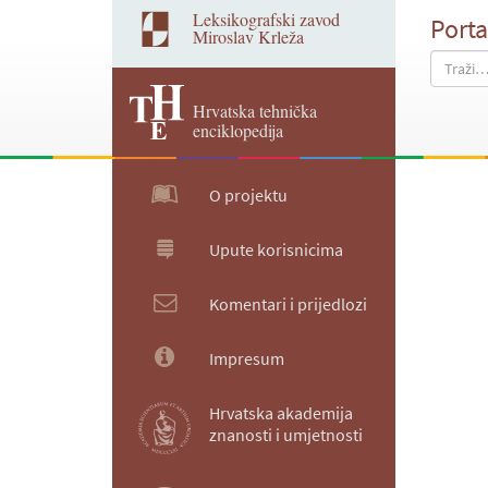
Leksikografski zavod
Porta
Miroslav Krleža
Hrvatska tehnička
enciklopedija
O projektu
Upute korisnicima
Komentari i prijedlozi
Impresum
Hrvatska akademija
znanosti i umjetnosti