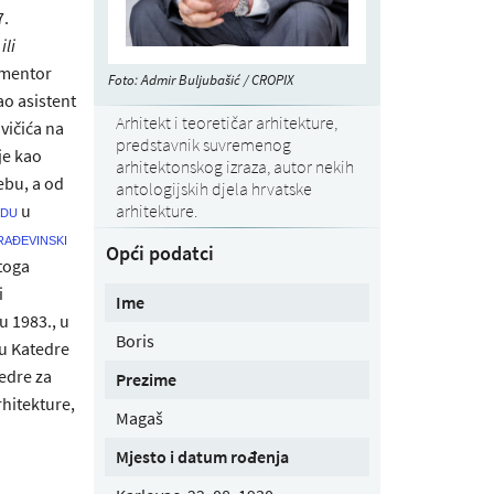
7.
ili
mentor
Foto: Admir Buljubašić / CROPIX
ao asistent
Arhitekt i teoretičar arhitekture,
vičića na
predstavnik suvremenog
je kao
arhitektonskog izraza, autor nekih
ebu, a od
antologijskih djela hrvatske
u
arhitekture.
odu
ađevinski
Opći podatci
itoga
i
Ime
u 1983., u
Boris
ru Katedre
tedre za
Prezime
rhitekture,
Magaš
Mjesto i datum rođenja