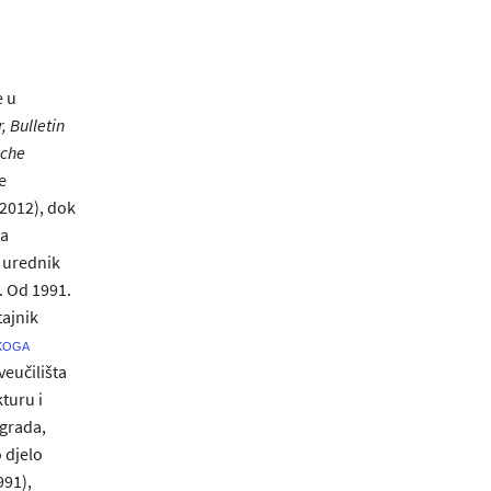
e u
,
Bulletin
sche
e
2012), dok
na
 urednik
. Od 1991.
tajnik
koga
veučilišta
turu i
grada,
 djelo
991),