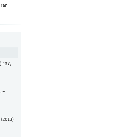
Fran
) 437,
. –
 (2013)