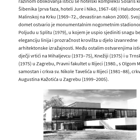
razinom oblikovanja ističu se hotelski kompleksi Solaris k
Šibenika (prva faza, hoteli Jure i Niko, 1967–68) i Haludov
Malinskoj na Krku (1969–72., devastiran nakon 2000). Svoj 
domet ostvario je monumentalnim nogometnim stadiono
Poljudu u Splitu (1979), u kojem je uspio sjediniti snagu b
eleganciju linija i prozračnost krovišta u djelo izvanredne
arhitektonske izražajnosti. Među ostalim ostvarenjima isti
dječji vrtići na Mihaljevcu (1973–75), Knežiji (1975) i u Tr
(1975) u Zagrebu, Pravni fakultet u Rijeci (1980., s Olgom 
samostan i crkva sv. Nikole Tavelića u Rijeci (1981–88), crkv
Augustina Kažotića u Zagrebu (1999–2005).