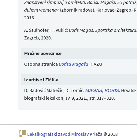
Znanstveni simpozij o arhitektu Borisu Magašu »U potraz
duhom vremena«
(zbornik radova). Karlovac–Zagreb–Ri
2016.
A. Štulhofer, H. Vukić:
Boris Magaš. Sportska arhitektura
Zagreb, 2020.
Mrežne poveznice
Osobna stranica
Borisa Magaša
. HAZU
Iz arhive LZMK-a
D. Radović Mahečić, D. Tomić:
Hrvatsk
MAGAŠ, BORIS
.
biografski leksikon, sv. 9, 2021., str. 317–320.
Leksikografski zavod Miroslav Krleža
© 2018