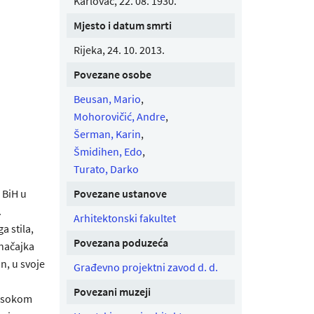
Karlovac, 22. 08. 1930.
Mjesto i datum smrti
Rijeka, 24. 10. 2013.
Povezane osobe
Beusan, Mario
,
Mohorovičić, Andre
,
Šerman, Karin
,
Šmidihen, Edo
,
Turato, Darko
 BiH u
Povezane ustanove
.
Arhitektonski fakultet
a stila,
Povezana poduzeća
značajka
n, u svoje
Građevno projektni zavod d. d.
Povezani muzeji
visokom