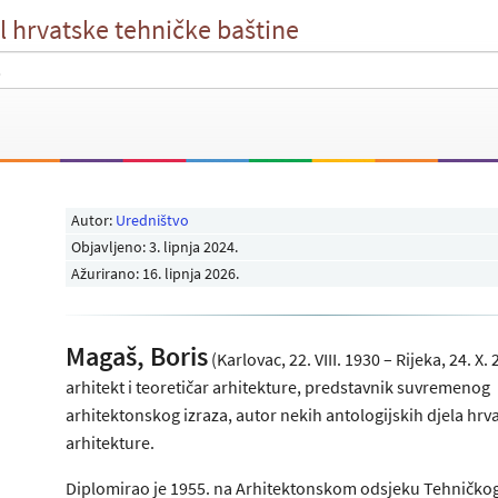
l hrvatske tehničke baštine
Autor:
Uredništvo
Objavljeno:
3. lipnja 2024
.
Ažurirano: 16. lipnja 2026.
Magaš, Boris
(Karlovac, 22. VIII. 1930 – Rijeka, 24. X. 
arhitekt i teoretičar arhitekture, predstavnik suvremenog
arhitektonskog izraza, autor nekih antologijskih djela hrv
arhitekture.
Diplomirao je 1955. na Arhitektonskom odsjeku Tehničko