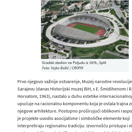
Gradski stadion na Poljudu iz 1979., Split
Foto: Vojko Bašić / CROPIX
Prvo njegovo važnije ostvarenje, Muzej narodne revolucije
Sarajevu (danas Historijski muzej BiH, s E. Šmidihenom i R
Horvatom, 1963), nastalo u duhu estetike internacionalnog
upućuje na racionalnu komponentu koja je ostala trajna 
njegove arhitekture. Postupno proširujući oblikovni raspo
je projekte uvodio asocijativne i simboličke elemente koji
interpretiraju regionalnu tradiciju. Izvornošću pristupa i 