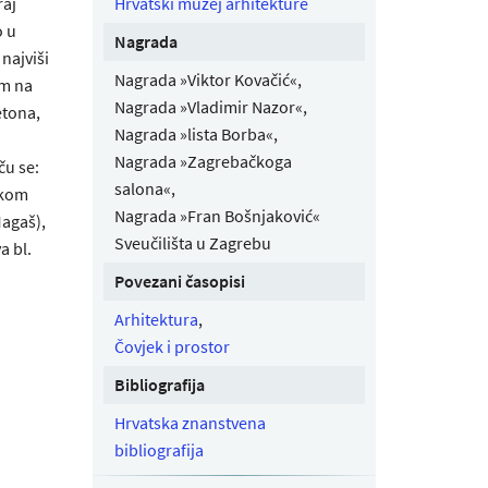
raj
Hrvatski muzej arhitekture
o u
Nagrada
najviši
Nagrada »Viktor Kovačić«,
m na
Nagrada »Vladimir Nazor«,
etona,
Nagrada »lista Borba«,
Nagrada »Zagrebačkoga
ču se:
salona«,
nskom
Nagrada »Fran Bošnjaković«
Magaš),
Sveučilišta u Zagrebu
a bl.
Povezani časopisi
Arhitektura
,
Čovjek i prostor
Bibliografija
Hrvatska znanstvena
bibliografija