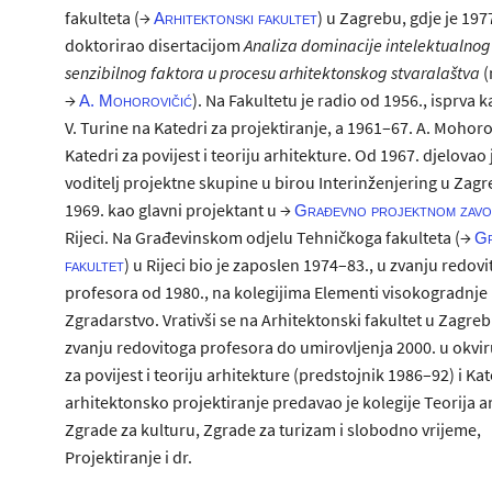
fakulteta (→
) u Zagrebu, gdje je 197
Arhitektonski fakultet
doktorirao disertacijom
Analiza dominacije intelektualnog 
senzibilnog faktora u procesu arhitektonskog stvaralaštva
(
→
). Na Fakultetu je radio od 1956., isprva k
A. Mohorovičić
V. Turine na Katedri za projektiranje, a 1961–67. A. Mohoro
Katedri za povijest i teoriju arhitekture. Od 1967. djelovao 
voditelj projektne skupine u birou Interinženjering u Zagr
1969. kao glavni projektant u →
Građevno projektnom zav
Rijeci. Na Građevinskom odjelu Tehničkoga fakulteta (→
Gr
) u Rijeci bio je zaposlen 1974–83., u zvanju redov
fakultet
profesora od 1980., na kolegijima Elementi visokogradnje 
Zgradarstvo. Vrativši se na Arhitektonski fakultet u Zagreb
zvanju redovitoga profesora do umirovljenja 2000. u okvi
za povijest i teoriju arhitekture (predstojnik 1986–92) i Ka
arhitektonsko projektiranje predavao je kolegije Teorija a
Zgrade za kulturu, Zgrade za turizam i slobodno vrijeme,
Projektiranje i dr.