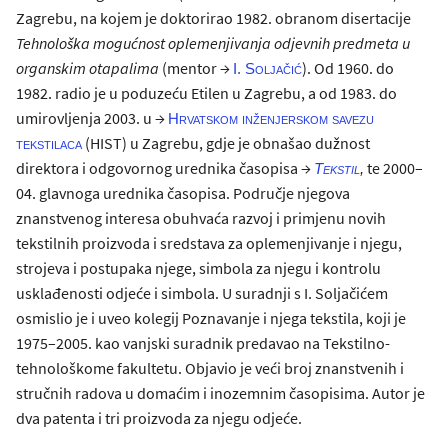
Zagrebu, na kojem je doktorirao 1982. obranom disertacije
Tehnološka mogućnost oplemenjivanja odjevnih predmeta u
organskim otapalima
(mentor →
). Od 1960. do
I. Soljačić
1982. radio je u poduzeću Etilen u Zagrebu, a od 1983. do
umirovljenja 2003. u →
Hrvatskom inženjerskom savezu
(HIST) u Zagrebu, gdje je obnašao dužnost
tekstilaca
direktora i odgovornog urednika časopisa →
te 2000–
Tekstil
,
04. glavnoga urednika časopisa. Područje njegova
znanstvenog interesa obuhvaća razvoj i primjenu novih
tekstilnih proizvoda i sredstava za oplemenjivanje i njegu,
strojeva i postupaka njege, simbola za njegu i kontrolu
usklađenosti odjeće i simbola. U suradnji s I. Soljačićem
osmislio je i uveo kolegij Poznavanje i njega tekstila, koji je
1975–2005. kao vanjski suradnik predavao na Tekstilno-
tehnološkome fakultetu. Objavio je veći broj znanstvenih i
stručnih radova u domaćim i inozemnim časopisima. Autor je
dva patenta i tri proizvoda za njegu odjeće.