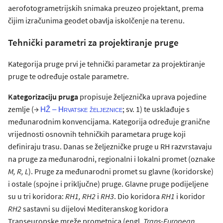
aerofotogrametrijskih snimaka preuzeo projektant, prema
čijim izračunima geodet obavlja iskolčenje na terenu.
Tehnički parametri za projektiranje pruge
Kategorija pruge prvi je tehnički parametar za projektiranje
pruge te određuje ostale parametre.
Kategorizaciju pruga
propisuje željeznička uprava pojedine
zemlje (→
; sv. 1) te usklađuje s
HŽ –
Hrvatske željeznice
međunarodnim konvencijama. Kategorija određuje granične
vrijednosti osnovnih tehničkih parametara pruge koji
definiraju trasu. Danas se željezničke pruge u RH razvrstavaju
na pruge za međunarodni, regionalni i lokalni promet (oznake
M, R, L
). Pruge za međunarodni promet su glavne (koridorske)
i ostale (spojne i priključne) pruge. Glavne pruge podijeljene
su u tri koridora:
RH1, RH2
i
RH3
. Dio koridora
RH1
i koridor
RH2
sastavni su dijelovi Mediteranskog koridora
Transeuropske mreže prometnica (engl.
Trans-European