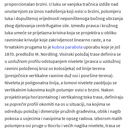
proporcionalan brzini. U luku se vanjska tračnica izdiže nad
unutarnjom za iznos nadvišenja koji ovisi o brzini, polumjeru
luka i dopuštenoj vrijednosti neponištenoga bočnog ubrzanja
zbog djelovanja centrifugalne sile. Između pravca i kružnog
luka umeće se prijelazna krivina koja se projektira u obliku
ravninske krivulje koje zakrivljenost linearno raste, a na
hrvatskim prugama to je
kubna parabola
uporabu koje je još
1870. predložio M. Nordling. Visinski položaj trase definira se
u
uzdužnom profilu
odstupanjem nivelete (pravca u uzdužnoj
ravnini položenoj kroz os kolosijeka) od linije terena
(presječnice vertikalne ravnine duž osi i površine terena).
Niveleta je poligonalna linija, a lomovi nivelete zaobljuju se
vertikalnim lukovima kojih polumjer ovisi o brzini. Nakon
projektiranja horizontalnog i vertikalnog toka trase, definiraju
se
poprečni profili
okomiti na os u situaciji, na kojima se
određuju položaj i dimenzije pružnih građevina, oblik i nagib
pokosa u usjecima i nasipima te opseg radova. Izborom malih
polumjera osi pruge u tlocrtu i većih nagiba nivelete, trasa se