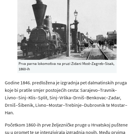
Prva parna lokomotiva na pruzi Zidani Most‒Zagreb‒Sisak,
1860-ih
Godine 1846. predložena je izgradnja pet dalmatinskih pruga
koje bi pratile smjer postojećih cesta: Sarajevo–Travnik–
Livno–Sinj–Klis–Split, Sinj–Vrlika–Drniš–Benkovac–Zadar,
Drniš–Šibenik, Livno–Mostar–Trebinje–Dubrovnik te Mostar–
Han.
Početkom 1860-ih prve željezničke pruge u Hrvatskoj puštene
su u promet te se intenzivirala izgradnja novih. Među prvima