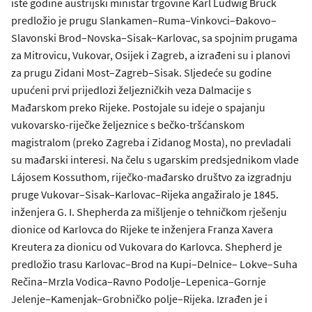
iste godine austrijski ministar trgovine Karl Ludwig Bruck
predložio je prugu Slankamen–Ruma–Vinkovci–Đakovo–
Slavonski Brod–Novska–Sisak–Karlovac, sa spojnim prugama
za Mitrovicu, Vukovar, Osijek i Zagreb, a izrađeni su i planovi
za prugu Zidani Most–Zagreb–Sisak. Sljedeće su godine
upućeni prvi prijedlozi željezničkih veza Dalmacije s
Mađarskom preko Rijeke. Postojale su ideje o spajanju
vukovarsko-riječke željeznice s bečko-tršćanskom
magistralom (preko Zagreba i Zidanog Mosta), no prevladali
su mađarski interesi. Na čelu s ugarskim predsjednikom vlade
Lájosem Kossuthom, riječko-mađarsko društvo za izgradnju
pruge Vukovar–Sisak–Karlovac–Rijeka angažiralo je 1845.
inženjera G. I. Shepherda za mišljenje o tehničkom rješenju
dionice od Karlovca do Rijeke te inženjera Franza Xavera
Kreutera za dionicu od Vukovara do Karlovca. Shepherd je
predložio trasu Karlovac–Brod na Kupi–Delnice– Lokve–Suha
Rečina–Mrzla Vodica–Ravno Podolje–Lepenica–Gornje
Jelenje–Kamenjak–Grobničko polje–Rijeka. Izrađen je i