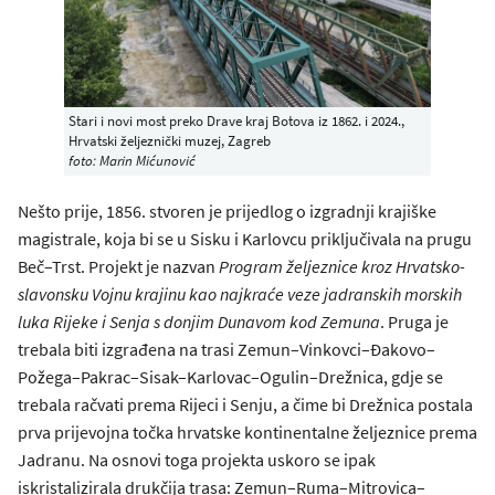
Stari i novi most preko Drave kraj Botova iz 1862. i 2024.,
Hrvatski željeznički muzej, Zagreb
foto: Marin Mićunović
Nešto prije, 1856. stvoren je prijedlog o izgradnji krajiške
magistrale, koja bi se u Sisku i Karlovcu priključivala na prugu
Beč–Trst. Projekt je nazvan
Program željeznice kroz Hrvatsko-
slavonsku Vojnu krajinu kao najkraće veze jadranskih morskih
luka Rijeke i Senja s donjim Dunavom kod Zemuna
. Pruga je
trebala biti izgrađena na trasi Zemun–Vinkovci–Đakovo–
Požega–Pakrac–Sisak–Karlovac–Ogulin–Drežnica, gdje se
trebala račvati prema Rijeci i Senju, a čime bi Drežnica postala
prva prijevojna točka hrvatske kontinentalne željeznice prema
Jadranu. Na osnovi toga projekta uskoro se ipak
iskristalizirala drukčija trasa: Zemun–Ruma–Mitrovica–