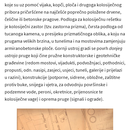
koje su uz pomoć vijaka, kopči, ploča i drugoga kolosiječnog
pribora pričvršćene na najčešće poprečno položene drvene,
čelične ili betonske pragove. Podloga za kolosiječnu rešetku
je kolosiječni zastor (tzv. zastorna prizma), čvrsta podloga od
tucanoga kamena, u presijeku prizmatičnoga oblika, a koju na
prugama velikih brzina, u tunelima i na mostovima zamjenjuju
armiranobetonske ploče. Gornji ustroj gradi se povrh
donjeg
ustroja
pruge koji čine pružne konstruktorske i geotehničke
građevine (redom mostovi, vijadukti, podvožnjaci, pothodnici,
propusti, odn. nasipi, zasjeci, usjeci, tuneli, galerije i prijelazi
u razini), konstrukcije (potporne, sidrene, obložne, zaštitne
protiv buke, snijega i vjetra, za odvodnju površinske i
podzemne vode, peroni, okretnice, prijenosnice te
kolosiječne vage) i oprema pruge (signali i ograde).