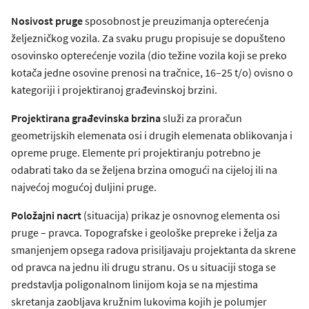
Nosivost pruge
sposobnost je preuzimanja opterećenja
željezničkog vozila. Za svaku prugu propisuje se dopušteno
osovinsko opterećenje vozila (dio težine vozila koji se preko
kotača jedne osovine prenosi na tračnice, 16–25 t/o) ovisno o
kategoriji i projektiranoj građevinskoj brzini.
Projektirana građevinska brzina
služi za proračun
geometrijskih elemenata osi i drugih elemenata oblikovanja i
opreme pruge. Elemente pri projektiranju potrebno je
odabrati tako da se željena brzina omogući na cijeloj ili na
najvećoj mogućoj duljini pruge.
Položajni nacrt
(situacija) prikaz je osnovnog elementa osi
pruge – pravca. Topografske i geološke prepreke i želja za
smanjenjem opsega radova prisiljavaju projektanta da skrene
od pravca na jednu ili drugu stranu. Os u situaciji stoga se
predstavlja poligonalnom linijom koja se na mjestima
skretanja zaobljava kružnim lukovima kojih je polumjer