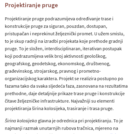
Projektiranje pruge
Projektiranje pruge podrazumijeva određivanje trase i
konstrukcije pruge za siguran, pouzdan, dostupan,
pristupačan i neprekinut željeznički promet. U užem smislu,
to je skup radnji na izradbi projekata koje prethode gradnji
pruge. To je složen, interdisciplinaran, iterativan postupak
koji podrazumijeva velik broj aktivnosti geološkog,
geografskog, geodetskog, ekonomskog, društvenog,
građevinskog, strojarskog, pravnog i prometno-
organizacijskog karaktera. Projekt se realizira postupno po
fazama tako da svaka sljedeća faza, zasnovana na rezultatima
prethodne, daje detaljnije prikaze trase pruge i konstrukcije
čitave željezničke infrastrukture. Najvažniji su elementi
projektiranja širina kolosijeka, trasiranje i trasa pruge.
Širina kolosijeka
glavna je odrednica pri projektiranju. To je
najmanji razmak unutarnjih rubova tračnica, mjereno na