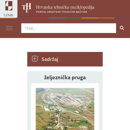
Hrvatska tehnička enciklopedija
portal hrvatske tehničke baštine
LZMK
Navigacija
Sadržaj
željeznička pruga