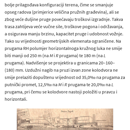
bolje prilagođava konfiguraciji terena, čime se smanjuje
opseg radova (primjerice veličina pružnih građevina), ali se
zbog veće duljine pruge povećavaju troškovi izgradnje. Takva
trasa zahtijeva veće vučne sile, troškove pogona i održavanja,
a osigurava manju brzinu, kapacitet pruge i udobnost vožnje.
Tako su vrijednosti geometrijskih elemenata ograničene. Na
prugama RH polumjer horizontalnoga kružnog luka ne smije
biti manji od 250 m (na
M
i
R
prugama) te 180 m (na
L
prugama). Nadvišenje se projektira u granicama 20–160–
(180) mm. Uzdužni nagib na pruzi izvan zone kolodvora ne
smije prelaziti dopuštenu vrijednost od 35,0‰ na prugama za
putnički promet, 12,5‰ na
M
i
R
prugama te 20,0‰ na
L
prugama, pri čemu se kolodvore nastoji položiti u pravcu i
horizontali.