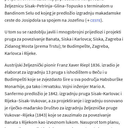
željeznicu Sisak–Petrinja–Glina–Topusko s terminalom u
Bandinom Selu od kojeg je predložio izgradnju makadamske
ceste do Josipdola sa spojem na Jozefinu (→
).
ceste
U tom su se razdoblju javili i mnogobrojni prijedlozi i projekti
pruga za povezivanje Banata, Siska i Karlovca; Siska, Zagreba i
Zidanog Mosta (prema Trstu); te Budimpešte, Zagreba,
Karlovca i Rijeke.
Austrijski željeznički pionir Franz Xaver Riepl 1836. izradio je
elaborat za izgradnju 13 pruga s ishodištem u Beču i u
Budimpešti koje se zvjezdasto šire u sva područja Habsburške
Monarhije, pa tako i Hrvatsku. Vojni inženjer Mario A.
Sanfermo predložio je 1842. izgradnju pruga Sisak–Karlovac i
Rijeka–Sisak–Vukovar, a za projektiranje i izgradnju osnovano
je riječko-mađarsko Društvo za izgradnju željezničke pruge
Vukovar–Rijeka (1843) koje se zauzimalo za povezivanje
Banata s Rijekom kao izvoznom lukom. Nasuprot tom planu,