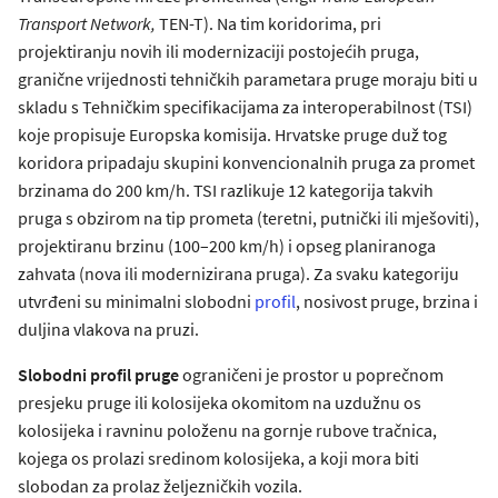
Transport Network,
TEN-T). Na tim koridorima, pri
projektiranju novih ili modernizaciji postojećih pruga,
granične vrijednosti tehničkih parametara pruge moraju biti u
skladu s Tehničkim specifikacijama za interoperabilnost (TSI)
koje propisuje Europska komisija. Hrvatske pruge duž tog
koridora pripadaju skupini konvencionalnih pruga za promet
brzinama do 200 km/h. TSI razlikuje 12 kategorija takvih
pruga s obzirom na tip prometa (teretni, putnički ili mješoviti),
projektiranu brzinu (100–200 km/h) i opseg planiranoga
zahvata (nova ili modernizirana pruga). Za svaku kategoriju
utvrđeni su minimalni slobodni
profil
, nosivost pruge, brzina i
duljina vlakova na pruzi.
Slobodni profil pruge
ograničeni je prostor u poprečnom
presjeku pruge ili kolosijeka okomitom na uzdužnu os
kolosijeka i ravninu položenu na gornje rubove tračnica,
kojega os prolazi sredinom kolosijeka, a koji mora biti
slobodan za prolaz željezničkih vozila.