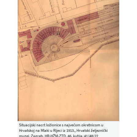
Situacijski nacrt ložionice s najvećom okretnicom u
Hrvatskoj na Mlaki u Rijeci iz 1913., Hrvatski željeznički
muzej, Zagreb, HR-HŽM-ZTD, 46. kutija, 41/48/22