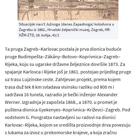
Situacijski nacrt Južnoga (danas Zapadnoga) kolodvora u
Zagrebu iz 1862., Hrvatski željeznički muzej, Zagreb, HR-
HŽM-ZTD, 18. kutija, 41/1
Ta pruga Zagreb‒Karlovac postala je prva dionica buduće
pruge Budimpešta‒Zákány–Botovo‒Koprivnica–Zagreb–
Rijeka, koju su ugarske državne željeznice dovršile 1873. Za
spajanje Karlovca i Rijeke još je 1861. postojao prijedlog pruge
uz trasu Lujzinske ceste. Zahtjevan projekt, prema kojem
trasa duž tek 8 km svladava visinsku razliku od 800 m i
sadržava 16 tunela, razradio je bečki inženjer Alexander
Werner. Izgradnja je započela 1868., a 1870. u promet je
puštena dionica Gyekenyes–Koprivnica–Križevci–Zagreb. Pod
vodstvom G. Pongratza nastavljeni su radovi na dionici
Karlovac–Rijeka, kojom se središta proizvodnje drva povezuju
s lukama za izvoz u prekomorske krajeve, a koja zračnu