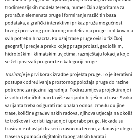
trodimenzijskih modela terena, numeričkih algoritama za
proračun elemenata pruge i formiranje različitih baza
podataka, a grafički interaktivni prikaz pruža mogućnost
brzog i preciznog prostornog modeliranja pruge i oblikovanja
svih potrebnih nacrta. Položaj trase pruge ovisi o fizičkoj
geografiji predjela preko kojeg pruga prolazi, geološkim,
hidrološkim i klimatskim uvjetima, razmještaju lokacija koje
se želi povezati prugom te o kategoriji pruge.
Trasiranje
je prvi korak izradbe projekta pruge. To je iterativni
postupak određivanja prostornog položaja pruge do razine
potrebne za njezinu izgradnju. Podrazumijeva projektiranje i
izradbu tehničkih nacrta više varijantnih rješenja trase. Svaka
varijanta treba osigurati racionalan odnos između duljine
trase, količine građevinskih radova, njihova utjecaja na okoliš
te troškova i koristi izgradnje i uporabe pruge. Nekada su
trasiranje obavljali traseri izravno na terenu, a danas je ulogu
trasera s pomoću digitalnih topografskih karata i