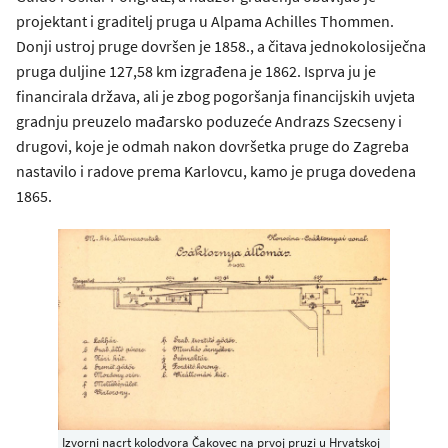
projektant i graditelj pruga u Alpama Achilles Thommen.
Donji ustroj pruge dovršen je 1858., a čitava jednokolosiječna
pruga duljine 127,58 km izgrađena je 1862. Isprva ju je
financirala država, ali je zbog pogoršanja financijskih uvjeta
gradnju preuzelo mađarsko poduzeće Andrazs Szecseny i
drugovi, koje je odmah nakon dovršetka pruge do Zagreba
nastavilo i radove prema Karlovcu, kamo je pruga dovedena
1865.
Izvorni nacrt kolodvora Čakovec na prvoj pruzi u Hrvatskoj