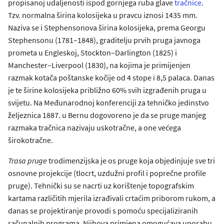
propisanoj udaljenosti ispod gornjega ruba glave
tračnice
.
Tzv. normalna širina kolosijeka u pravcu iznosi 1435 mm.
Naziva se i Stephensonova širina kolosijeka, prema Georgu
Stephensonu (1781–1848), graditelju prvih pruga javnoga
prometa u Engleskoj, Stockton–Darlington (1825) i
Manchester–Liverpool (1830), na kojima je primijenjen
razmak kotača poštanske kočije od 4 stope i 8,5 palaca. Danas
je te širine kolosijeka približno 60% svih izgrađenih pruga u
svijetu. Na Međunarodnoj konferenciji za tehničko jedinstvo
željeznica 1887. u Bernu dogovoreno je da se pruge manjeg
razmaka tračnica nazivaju uskotračne, a one većega
širokotračne.
Trasa pruge
trodimenzijska je os pruge koja objedinjuje sve tri
osnovne projekcije (tlocrt, uzdužni profil i poprečne profile
pruge). Tehnički su se nacrti uz korištenje topografskim
kartama različitih mjerila izrađivali crtaćim priborom rukom, a
danas se projektiranje provodi s pomoću specijaliziranih
računalnih programa. Njihova primjena omogućava uporabu