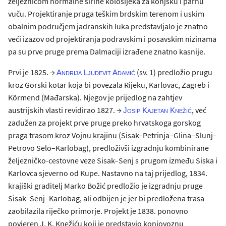
željeznicom normalne širine kolosijeka za konjsku i parnu
vuču. Projektiranje pruga teškim brdskim terenom i uskim
obalnim područjem jadranskih luka predstavljalo je znatno
veći izazov od projektiranja podravskim i posavskim nizinama
pa su prve pruge prema Dalmaciji izrađene znatno kasnije.
Prvi je 1825. →
(sv. 1) predložio prugu
Andrija Ljudevit Adamić
kroz Gorski kotar koja bi povezala Rijeku, Karlovac, Zagreb i
Körmend (Mađarska). Njegov je prijedlog na zahtjev
austrijskih vlasti revidirao 1827. →
, već
Josip Kajetan Knežić
zadužen za projekt prve pruge preko hrvatskoga gorskog
praga trasom kroz Vojnu krajinu (Sisak–Petrinja–Glina–Slunj–
Petrovo Selo–Karlobag), predloživši izgradnju kombinirane
željezničko-cestovne veze Sisak–Senj s prugom između Siska i
Karlovca sjeverno od Kupe. Nastavno na taj prijedlog, 1834.
krajiški graditelj Marko Božić predložio je izgradnju pruge
Sisak–Senj–Karlobag, ali odbijen je jer bi predložena trasa
zaobilazila riječko primorje. Projekt je 1838. ponovno
povjeren J. K. Knežiću koji je predstavio konjovoznu