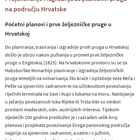
na području Hrvatske
Početni planovi i prve željezničke pruge u
Hrvatskoj
Do planiranja, trasiranja i izgradnje prvih pruga u Hrvatskoj
došlo je ubrzo nakon puštanja u promet prve željezničke
pruge u Engleskoj (1825). Na hrvatskome prostoru su se za
Habsburške Monarhije planiranje i izgradnja željezničkih
pruga temeljili na ostvarivanju što kraće i isplativije veze Beča i
Pešte sa sjevernim Jadranom te na učinkovitom povezivanju
riječnih terminala na Savi i Kupi s lukama na moru. Nastojanja
u jačanju povezanosti luka Rijeke ili Trsta bile su simbol
prevlasti mađarskih, odn. austrijskih interesa. Tijekom
sljedećih 100 godina predložen je i razrađen velik broj
planova i projekata povezivanja širega panonskog područja
najprije sa sjevernim Jadranom, a zatim i s južnim,