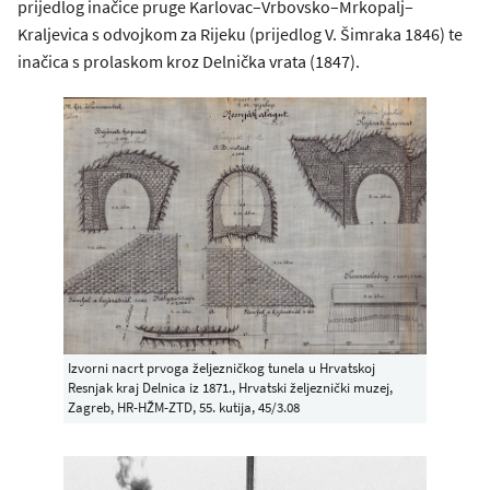
prijedlog inačice pruge Karlovac–Vrbovsko–Mrkopalj–
Kraljevica s odvojkom za Rijeku (prijedlog V. Šimraka 1846) te
inačica s prolaskom kroz Delnička vrata (1847).
Izvorni nacrt prvoga željezničkog tunela u Hrvatskoj
Resnjak kraj Delnica iz 1871., Hrvatski željeznički muzej,
Zagreb, HR-HŽM-ZTD, 55. kutija, 45/3.08