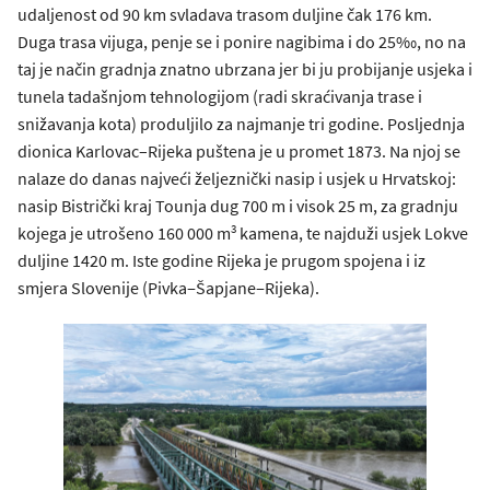
udaljenost od 90 km svladava trasom duljine čak 176 km.
Duga trasa vijuga, penje se i ponire nagibima i do 25‰, no na
taj je način gradnja znatno ubrzana jer bi ju probijanje usjeka i
tunela tadašnjom tehnologijom (radi skraćivanja trase i
snižavanja kota) produljilo za najmanje tri godine. Posljednja
dionica Karlovac–Rijeka puštena je u promet 1873. Na njoj se
nalaze do danas najveći željeznički nasip i usjek u Hrvatskoj:
nasip Bistrički kraj Tounja dug 700 m i visok 25 m, za gradnju
3
kojega je utrošeno 160 000 m
kamena, te najduži usjek Lokve
duljine 1420 m. Iste godine Rijeka je prugom spojena i iz
smjera Slovenije (Pivka‒Šapjane‒Rijeka).