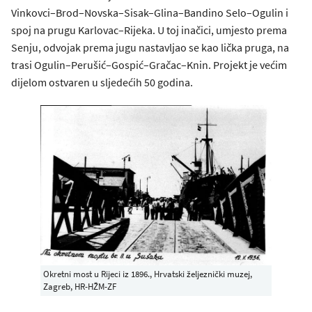
Vinkovci–Brod–Novska–Sisak–Glina–Bandino Selo–Ogulin i
spoj na prugu Karlovac–Rijeka. U toj inačici, umjesto prema
Senju, odvojak prema jugu nastavljao se kao lička pruga, na
trasi Ogulin–Perušić–Gospić–Gračac–Knin. Projekt je većim
dijelom ostvaren u sljedećih 50 godina.
Okretni most u Rijeci iz 1896., Hrvatski željeznički muzej,
Zagreb, HR-HŽM-ZF