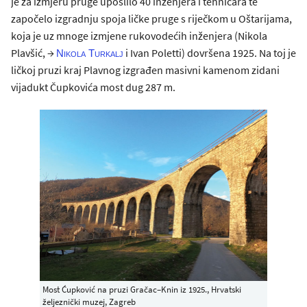
je za izmjeru pruge uposlilo 40 inženjera i tehničara te
započelo izgradnju spoja ličke pruge s riječkom u Oštarijama,
koja je uz mnoge izmjene rukovodećih inženjera (Nikola
Plavšić, →
i Ivan Poletti) dovršena 1925. Na toj je
Nikola Turkalj
ličkoj pruzi kraj Plavnog izgrađen masivni kamenom zidani
vijadukt Čupkovića most dug 287 m.
Most Ćupković na pruzi Gračac–Knin iz 1925., Hrvatski
željeznički muzej, Zagreb