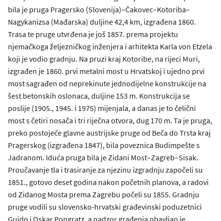
bila je pruga Pragersko (Slovenija)–Čakovec–Kotoriba–
Nagykanizsa (Mađarska) duljine 42,4 km, izgrađena 1860.
Trasa te pruge utvrđena je još 1857. prema projektu
njemačkoga željezničkog inženjera i arhitekta Karla von Etzela
koji je vodio gradnju. Na pruzi kraj Kotoribe, na rijeci Muri,
izgrađen je 1860. prvi metalni most u Hrvatskoj i ujedno prvi
most sagrađen od neprekinute jednodijelne konstrukcije na
šest betonskih oslonaca, duljine 153 m. Konstrukcija se
poslije (1905., 1945. i 1975) mijenjala, a danas je to čelični
most s četiri nosača i tri riječna otvora, dug 170 m. Ta je pruga,
preko postojeće glavne austrijske pruge od Beča do Trsta kraj
Pragerskog (izgrađena 1847), bila poveznica Budimpešte s
Jadranom. Iduća pruga bila je Zidani Most–Zagreb–Sisak.
Proučavanje tla i trasiranje za njezinu izgradnju započeli su
1851., gotovo deset godina nakon početnih planova, a radovi
od Zidanog Mosta prema Zagrebu počeli su 1855. Gradnju
pruge vodili su slovensko-hrvatski građevinski poduzetnici
Guido i Oskar Pongratz, a nadzor građenja obavljao je