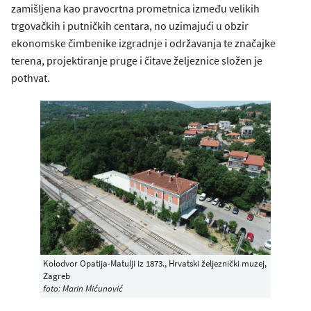
zamišljena kao pravocrtna prometnica između velikih
trgovačkih i putničkih centara, no uzimajući u obzir
ekonomske čimbenike izgradnje i održavanja te značajke
terena, projektiranje pruge i čitave željeznice složen je
pothvat.
Kolodvor Opatija-Matulji iz 1873., Hrvatski željeznički muzej,
Zagreb
foto: Marin Mićunović