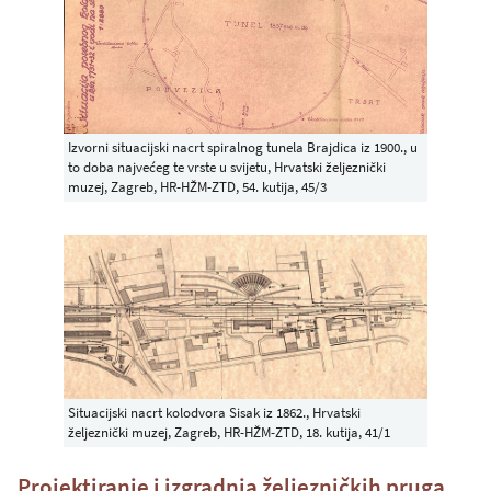
Izvorni situacijski nacrt spiralnog tunela Brajdica iz 1900., u
to doba najvećeg te vrste u svijetu, Hrvatski željeznički
muzej, Zagreb, HR-HŽM-ZTD, 54. kutija, 45/3
Situacijski nacrt kolodvora Sisak iz 1862., Hrvatski
željeznički muzej, Zagreb, HR-HŽM-ZTD, 18. kutija, 41/1
Projektiranje i izgradnja željezničkih pruga