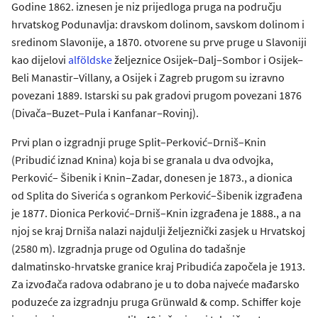
Godine 1862. iznesen je niz prijedloga pruga na području
hrvatskog Podunavlja: dravskom dolinom, savskom dolinom i
sredinom Slavonije, a 1870. otvorene su prve pruge u Slavoniji
kao dijelovi
alföldske
željeznice Osijek‒Dalj‒Sombor i Osijek‒
Beli Manastir‒Villany, a Osijek i Zagreb prugom su izravno
povezani 1889. Istarski su pak gradovi prugom povezani 1876
(Divača‒Buzet‒Pula i Kanfanar‒Rovinj).
Prvi plan o izgradnji pruge Split–Perković–Drniš–Knin
(Pribudić iznad Knina) koja bi se granala u dva odvojka,
Perković– Šibenik i Knin–Zadar, donesen je 1873., a dionica
od Splita do Siverića s ogrankom Perković–Šibenik izgrađena
je 1877. Dionica Perković–Drniš–Knin izgrađena je 1888., a na
njoj se kraj Drniša nalazi najdulji željeznički zasjek u Hrvatskoj
(2580 m). Izgradnja pruge od Ogulina do tadašnje
dalmatinsko-hrvatske granice kraj Pribudića započela je 1913.
Za izvođača radova odabrano je u to doba najveće mađarsko
poduzeće za izgradnju pruga Grünwald & comp. Schiffer koje