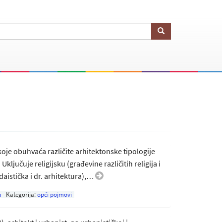
oje obuhvaća različite arhitektonske tipologije
ljučuje religijsku (građevine različitih religija i
aistička i dr. arhitektura),…
a
Kategorija:
opći pojmovi