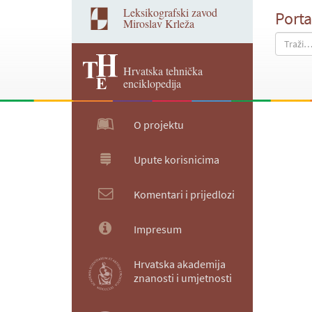
Leksikografski zavod
Porta
Miroslav Krleža
Hrvatska tehnička
enciklopedija
O projektu
Upute korisnicima
Komentari i prijedlozi
Impresum
Hrvatska akademija
znanosti i umjetnosti