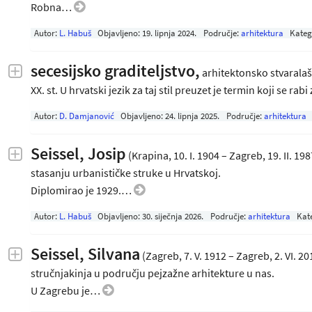
Robna…
Autor:
L. Habuš
Objavljeno:
19. lipnja 2024
.
Područje:
arhitektura
Kateg
secesijsko graditeljstvo,
arhitektonsko stvaralašt
XX. st. U hrvatski jezik za taj stil preuzet je termin koji se ra
Autor:
D. Damjanović
Objavljeno:
24. lipnja 2025
.
Područje:
arhitektura
Seissel, Josip
(Krapina, 10. I. 1904 – Zagreb, 19. II. 198
stasanju urbanističke struke u Hrvatskoj.
Diplomirao je 1929.…
Autor:
L. Habuš
Objavljeno:
30. siječnja 2026
.
Područje:
arhitektura
Kat
Seissel, Silvana
(Zagreb, 7. V. 1912 – Zagreb, 2. VI. 2
stručnjakinja u području pejzažne arhitekture u nas.
U Zagrebu je…