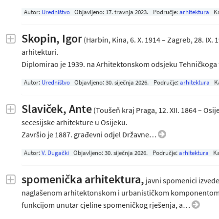
Autor:
Uredništvo
Objavljeno:
17. travnja 2023
.
Područje:
arhitektura
K
Skopin, Igor
(Harbin, Kina, 6. X. 1914 – Zagreb, 28. IX. 
arhitekturi.
Diplomirao je 1939. na Arhitektonskom odsjeku Tehničkoga
Autor:
Uredništvo
Objavljeno:
30. siječnja 2026
.
Područje:
arhitektura
K
Slaviček, Ante
(Toušeň kraj Praga, 12. XII. 1864 – Osije
secesijske arhitekture u Osijeku.
Završio je 1887. građevni odjel Državne…
Autor:
V. Dugački
Objavljeno:
30. siječnja 2026
.
Područje:
arhitektura
Ka
spomenička arhitektura
,
javni spomenici izvede
naglašenom arhitektonskom i urbanističkom komponentom. 
funkcijom unutar cjeline spomeničkog rješenja, a…