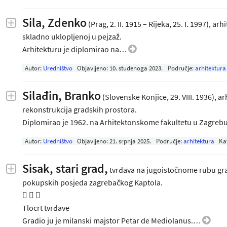
Sila, Zdenko
(Prag, 2. II. 1915 – Rijeka, 25. I. 1997), a
skladno uklopljenoj u pejzaž.
Arhitekturu je diplomirao na…
Autor:
Uredništvo
Objavljeno:
10. studenoga 2023
.
Područje:
arhitektura
Silađin, Branko
(Slovenske Konjice, 29. VIII. 1936), a
rekonstrukcija gradskih prostora.
Diplomirao je 1962. na Arhitektonskome fakultetu u Zagreb
Autor:
Uredništvo
Objavljeno:
21. srpnja 2025
.
Područje:
arhitektura
Ka
Sisak, stari grad,
tvrđava na jugoistočnome rubu gra
pokupskih posjeda zagrebačkog Kaptola.
  
Tlocrt tvrđave
Gradio ju je milanski majstor Petar de Mediolanus.…