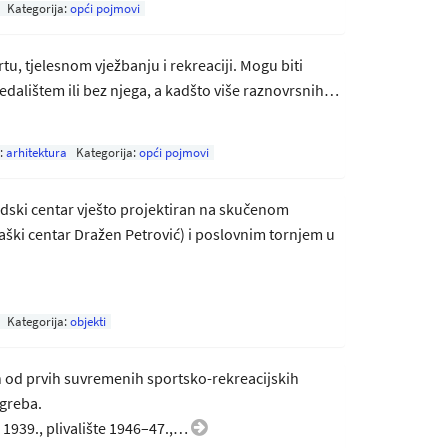
Kategorija:
opći pojmovi
u, tjelesnom vježbanju i rekreaciji. Mogu biti
gledalištem ili bez njega, a kadšto više raznovrsnih…
:
arhitektura
Kategorija:
opći pojmovi
dski centar vješto projektiran na skučenom
ki centar Dražen Petrović) i poslovnim tornjem u
Kategorija:
objekti
 od prvih suvremenih sportsko-rekreacijskih
agreba.
e 1939., plivalište 1946–47.,…