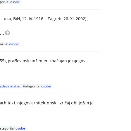
gorija:
osobe
Luka, BiH, 12. IV. 1916 – Zagreb, 26. XI. 2002),
ga…
orija:
osobe
 1955), građevinski inženjer, značajan je njegov
ađevinarstvo
Kategorija:
osobe
 arhitekt, njegov arhitektonski izričaj obilježen je
ategorija:
osobe