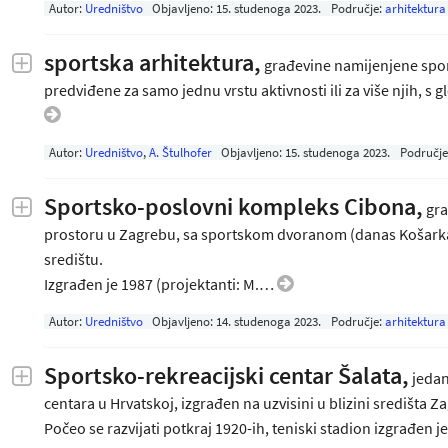
Autor:
Uredništvo
Objavljeno:
15. studenoga 2023
.
Područje:
arhitektura
sportska arhitektura,
građevine namijenjene sport
predviđene za samo jednu vrstu aktivnosti ili za više njih, s 
Autor:
Uredništvo
,
A. Štulhofer
Objavljeno:
15. studenoga 2023
.
Područje
Sportsko-poslovni kompleks Cibona,
gra
prostoru u Zagrebu, sa sportskom dvoranom (danas Košarkaš
središtu.
Izgrađen je 1987 (projektanti: M.…
Autor:
Uredništvo
Objavljeno:
14. studenoga 2023
.
Područje:
arhitektura
Sportsko-rekreacijski centar Šalata,
jedan
centara u Hrvatskoj, izgrađen na uzvisini u blizini središta Z
Počeo se razvijati potkraj 1920-ih, teniski stadion izgrađen j