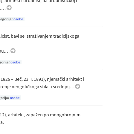
), arhitekt i urbanist, na urbanističkoj i
am.…
egorija:
osobe
blicist, bavi se istraživanjem tradicijskoga
ebu.…
gorija:
osobe
825 – Beč, 23. I. 1891), njemački arhitekt i
širenje neogotičkoga stila u srednjoj…
orija:
osobe
 2012), arhitekt, zapažen po mnogobrojnim
a.