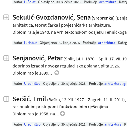
Autor:
L. Šojat
Objavljeno:
30. siječnja 2026
.
Područje:
arhitektura
Kate
Sekulić-Gvozdanović, Sena
(Srebrenka)
(Banja 
arhitektica, teoretičarka i povjesničarka arhitekture.
Diplomirala je 1940. na Arhitektonskom odsjeku Tehničko
Autor:
L. Habuš
Objavljeno:
19. lipnja 2024
.
Područje:
arhitektura
Kateg
Senjanović, Petar
(Split, 14. I. 1876 – Split, 17. VII.
doprinos izradbi novoga regulacijskog plana Splita 1926.
Diplomirao je 1899.…
Autor:
Uredništvo
Objavljeno:
30. siječnja 2026
.
Područje:
arhitektura
,
gr
Seršić, Emil
(Baška, 12. XII. 1927 – Zagreb, 11. II. 2011),
racionalnim pristupom i funkcionalnim rješenjima.
Diplomirao je 1958. na…
Autor:
Uredništvo
Objavljeno:
30. siječnja 2026
.
Područje:
arhitektura
K