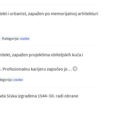
rhitekt i urbanist, zapažen po memorijalnoj arhitekturi
Kategorija:
osobe
rhitekt, zapažen projektima obiteljskih kuća i
u. Profesionalnu karijeru započeo je…
tegorija:
osobe
da Siska izgrađena 1544–50. radi obrane