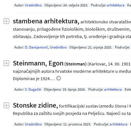
Autor:
Uredništvo
Objavljeno:
24. veljače 2023
.
Područje:
arhitektura
Ka
stambena arhitektura,
arhitektonsko stvaralašt
stanovanju, prilagođene fiziološkim, biološkim, društvenim
obitavaju. Zadovoljenje tih potreba, tj. uređenje i gradnja
Autor:
D. Damjanović
,
Uredništvo
Objavljeno:
21. srpnja 2025
.
Područje:
Steinmann, Egon
(Steinman)
(Karlovac, 14. XII. 1901
najznačajnijih autora hrvatske moderne arhitekture u među
Diplomirao je 1924.…
Autor:
V. Dugački
Objavljeno:
19. lipnja 2024
.
Područje:
arhitektura
Kat
Stonske zidine,
fortifikacijski sustav između Stona i 
Republika za zaštitu svojih posjeda na Pelješcu. Najveći su 
Autor:
Uredništvo
Objavljeno:
11. prosinca 2023
.
Područje:
arhitektura