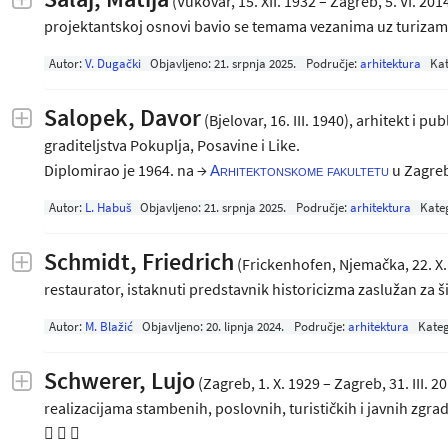
(Vukovar, 15. XII. 1932 – Zagreb, 5. VI. 2014
projektantskoj osnovi bavio se temama vezanima uz turiz
Autor:
V. Dugački
Objavljeno:
21. srpnja 2025
.
Područje:
arhitektura
Kat
Salopek, Davor
(Bjelovar, 16. III. 1940), arhitekt i pu
graditeljstva Pokuplja, Posavine i Like.
Diplomirao je 1964. na →
u Zagr
Arhitektonskome fakultetu
Autor:
L. Habuš
Objavljeno:
21. srpnja 2025
.
Područje:
arhitektura
Kate
Schmidt, Friedrich
(Frickenhofen, Njemačka, 22. X. 1
restaurator, istaknuti predstavnik historicizma zaslužan za 
Autor:
M. Blažić
Objavljeno:
20. lipnja 2024
.
Područje:
arhitektura
Kateg
Schwerer, Lujo
(Zagreb, 1. X. 1929 – Zagreb, 31. III.
realizacijama stambenih, poslovnih, turističkih i javnih zgrad
  