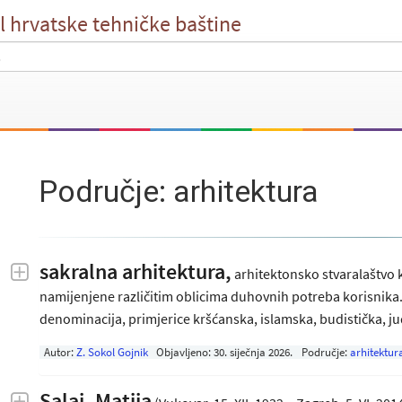
l hrvatske tehničke baštine
Područje: arhitektura
sakralna arhitektura,
arhitektonsko stvaralaštvo k
namijenjene različitim oblicima duhovnih potreba korisnika. Uk
denominacija, primjerice kršćanska, islamska, budistička, jud
Autor:
Z. Sokol Gojnik
Objavljeno:
30. siječnja 2026
.
Područje:
arhitektur
Salaj, Matija