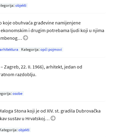
tegorija:
objekti
vo koje obuhvaća građevine namijenjene
, ekonomskim i drugim potrebama ljudi koji u njima
 stambenog…
arhitektura
Kategorija:
opći pojmovi
 – Zagreb, 22. II. 1966), arhitekt, jedan od
ratnom razdoblju.
egorija:
osobe
Maloga Stona koji je od XIV. st. gradila Dubrovačka
takav sustav u Hrvatskoj…
Kategorija:
objekti