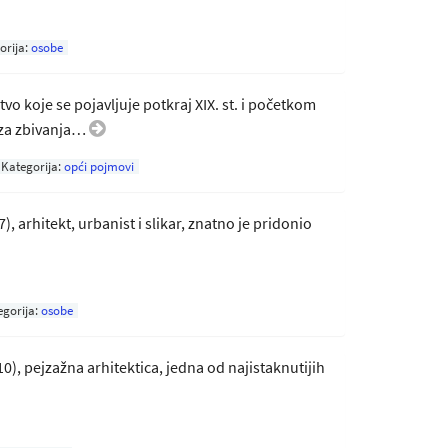
orija:
osobe
vo koje se pojavljuje potkraj XIX. st. i početkom
bi za zbivanja…
Kategorija:
opći pojmovi
7), arhitekt, urbanist i slikar, znatno je pridonio
egorija:
osobe
010), pejzažna arhitektica, jedna od najistaknutijih