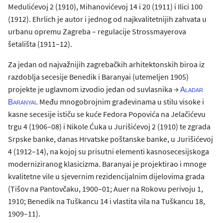
Medulićevoj 2 (1910), Mihanovićevoj 14 i 20 (1911) i Ilici 100
(1912). Ehrlich je autor i jednog od najkvalitetnijih zahvata u
urbanu opremu Zagreba – regulacije Strossmayerova
šetališta (1911–12).
Za jedan od najvažnijih zagrebačkih arhitektonskih biroa iz
razdoblja secesije Benedik i Baranyai (utemeljen 1905)
projekte je uglavnom izvodio jedan od suvlasnika →
Aladar
. Među mnogobrojnim građevinama u stilu visoke i
Baranyai
kasne secesije ističu se kuće Fedora Popovića na Jelačićevu
trgu 4 (1906–08) i Nikole Ćuka u Jurišićevoj 2 (1910) te zgrada
Srpske banke, danas Hrvatske poštanske banke, u Jurišićevoj
4 (1912–14), na kojoj su prisutni elementi kasnosecesijskoga
moderniziranog klasicizma. Baranyai je projektirao i mnoge
kvalitetne vile u sjevernim rezidencijalnim dijelovima grada
(Tišov na Pantovčaku, 1900–01; Auer na Rokovu perivoju 1,
1910; Benedik na Tuškancu 14 i vlastita vila na Tuškancu 18,
1909–11).