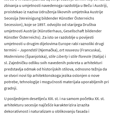
zbivanja u umjetnosti navedenoga razdoblja u Beču i Austriji,
proistekao iz naziva Udruženja likovnih umjetnika Austrije
Secesija (Vereinigung bildender Künstler Österreichs
Secession), koje se 1897. odvojilo od starijega Društva
umjetnosti Austrije (Künstlerhaus, Gesellschaft bildender
Künstler Österreichs). Za isto se razdoblje u povijesti
umjetnosti u drugim dijelovima Europe rabi raznoliki drugi
termini –
Jugendstil
(Njemačka),
art nouveau
(Francuska),
Modernismo
(Španjolska), s
tile Liberty
i s
tile floreale
(Italija) i
sl. Zajedničku odliku svih navedenih pokreta u arhitekturi
predstavlja odmak od historijskih stilova, odnosno težnja da
se stvori novi tip arhitektonskoga jezika oslonjen o nove
potrebe, tehnologije i mogućnosti materijala uporabljenih pri
gradnji.
U posljednjem desetljeću XIX. st. i na samom početku XX. st.
arhitekturu secesije najčešće karakterizira izrazita
dekorativnost i naturalizam u oblikovanju fasada i