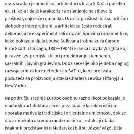
opus srodan je američkoj arhitekturi s kraja XIX. st. i početka
XX. st. koju i dalje karakterizira oslanjanje na stilove iz
prošlosti, najčešće romaniku. Uzori iz prošlosti bili su prilično
slobodno interpretirani, a arhitekti su često reducirali
dekoraciju te eksperimentirali s novim tipovima ornamentike,
kako pokazuju djela Louisa Sullivana (robna kuća Carson
Pirie Scott u Chicagu, 1899–1904) i Franka Lloyda Wrighta koji
je razvio tzv. prerijski stil pri projektiranju stambenih,
sakralnih i javnih građevina. Doba secesije bilo je doba naglog
razvoja arhitekture nebodera u SAD-u, kao i procvata
poduzeća za proizvodnju stakla Charlesa Lewisa Tiffanyja u
New Yorku.
Na području srednje Europe osobitu raznolikost pokazala je
mađarska arhitektura secesije za koju je karakteristična
uporaba motiva iz tradicijske i orijentalne umjetnosti, dok se
dio arhitekata okrenuo modernističkoj redukciji oblika.
Istaknuti predstavnici u Mađarskoj bili su József Vágó, Béla