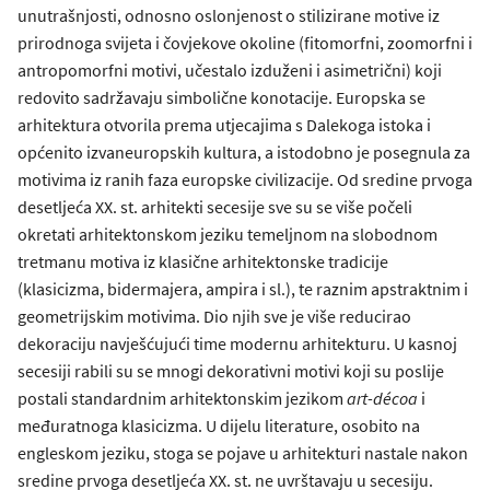
unutrašnjosti, odnosno oslonjenost o stilizirane motive iz
prirodnoga svijeta i čovjekove okoline (fitomorfni, zoomorfni i
antropomorfni motivi, učestalo izduženi i asimetrični) koji
redovito sadržavaju simbolične konotacije. Europska se
arhitektura otvorila prema utjecajima s Dalekoga istoka i
općenito izvaneuropskih kultura, a istodobno je posegnula za
motivima iz ranih faza europske civilizacije. Od sredine prvoga
desetljeća XX. st. arhitekti secesije sve su se više počeli
okretati arhitektonskom jeziku temeljnom na slobodnom
tretmanu motiva iz klasične arhitektonske tradicije
(klasicizma, bidermajera, ampira i sl.), te raznim apstraktnim i
geometrijskim motivima. Dio njih sve je više reducirao
dekoraciju navješćujući time modernu arhitekturu. U kasnoj
secesiji rabili su se mnogi dekorativni motivi koji su poslije
postali standardnim arhitektonskim jezikom
art-décoa
i
međuratnoga klasicizma. U dijelu literature, osobito na
engleskom jeziku, stoga se pojave u arhitekturi nastale nakon
sredine prvoga desetljeća XX. st. ne uvrštavaju u secesiju.