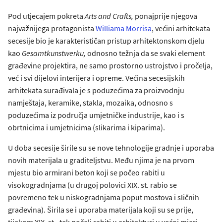
Pod utjecajem pokreta
Arts and Crafts
,
ponajprije njegova
najvažnijega protagonista
Williama Morrisa
, većini arhitekata
secesije bio je karakterističan pristup arhitektonskom djelu
kao
Gesamtkunstwerku
,
odnosno težnja da se svaki element
građevine projektira, ne samo prostorno ustrojstvo i pročelja,
već i svi dijelovi interijera i opreme. Većina secesijskih
arhitekata surađivala je s poduzećima za proizvodnju
namještaja, keramike, stakla, mozaika, odnosno s
poduzećima iz područja umjetničke industrije, kao i s
obrtnicima i umjetnicima (slikarima i kiparima).
U doba secesije širile su se nove tehnologije gradnje i uporaba
novih materijala u graditeljstvu. Među njima je na prvom
mjestu bio armirani beton koji se počeo rabiti u
visokogradnjama (u drugoj polovici XIX. st. rabio se
povremeno tek u niskogradnjama poput mostova i sličnih
građevina). Širila se i uporaba materijala koji su se prije,
tijekom XIX. st., tek počeli rabiti u arhitekturi u većoj mjeri,