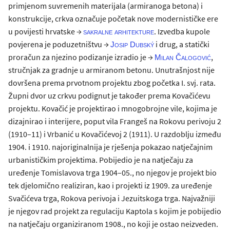
primjenom suvremenih materijala (armiranoga betona) i
konstrukcije, crkva označuje početak nove modernističke ere
u povijesti hrvatske →
. Izvedba kupole
sakralne arhitekture
povjerena je poduzetništvu →
i drug, a statički
Josip Dubský
proračun za njezino podizanje izradio je →
,
Milan Čalogović
stručnjak za gradnje u armiranom betonu. Unutrašnjost nije
dovršena prema prvotnom projektu zbog početka I. svj. rata.
Župni dvor uz crkvu podignut je također prema Kovačićevu
projektu. Kovačić je projektirao i mnogobrojne vile, kojima je
dizajnirao i interijere, poput vila Frangeš na Rokovu perivoju 2
(1910–11) i Vrbanić u Kovačićevoj 2 (1911). U razdoblju između
1904. i 1910. najoriginalnija je rješenja pokazao natječajnim
urbanističkim projektima. Pobijedio je na natječaju za
uređenje Tomislavova trga 1904–05., no njegov je projekt bio
tek djelomično realiziran, kao i projekti iz 1909. za uređenje
Svačićeva trga, Rokova perivoja i Jezuitskoga trga. Najvažniji
je njegov rad projekt za regulaciju Kaptola s kojim je pobijedio
na natječaju organiziranom 1908., no koji je ostao neizveden.