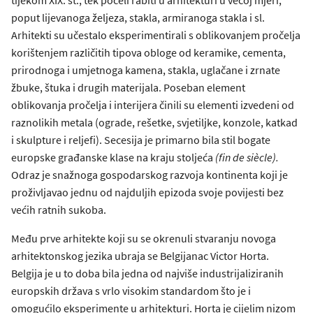
poput lijevanoga željeza, stakla, armiranoga stakla i sl.
Arhitekti su učestalo eksperimentirali s oblikovanjem pročelja
korištenjem različitih tipova obloge od keramike, cementa,
prirodnoga i umjetnoga kamena, stakla, uglačane i zrnate
žbuke, štuka i drugih materijala. Poseban element
oblikovanja pročelja i interijera činili su elementi izvedeni od
raznolikih metala (ograde, rešetke, svjetiljke, konzole, katkad
i skulpture i reljefi). Secesija je primarno bila stil bogate
europske građanske klase na kraju stoljeća
(fin de siècle)
.
Odraz je snažnoga gospodarskog razvoja kontinenta koji je
proživljavao jednu od najduljih epizoda svoje povijesti bez
većih ratnih sukoba.
Među prve arhitekte koji su se okrenuli stvaranju novoga
arhitektonskog jezika ubraja se Belgijanac Victor Horta.
Belgija je u to doba bila jedna od najviše industrijaliziranih
europskih država s vrlo visokim standardom što je i
omogućilo eksperimente u arhitekturi. Horta je cijelim nizom