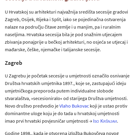
U Hrvatskoj su arhitekturi najvažnija središta secesije gradovi
Zagreb, Osijek, Rijeka i Split, iako se pojedinačna ostvarenja
nalaze na području čitave zemlje i u manjim, pa i ruralnim
naseljima. Hrvatska secesija bila je pod snažnim utjecajem
zbivanja ponajprije u bečkoj arhitekturi, no osjeća se utjecaj i
mađarske, češke, njemačke i talijanske secesije.
Zagreb
U Zagrebu je početak secesije u umjetnosti označilo osnivanje
Društva hrvatskih umjetnika 1897., koje se, zastupajući ideju
umjetničkoga preporoda putem individualne slobode
stvaralaštva, »secesioniralo« od starijega Društva umjetnosti.
Novo društvo predvodio je
Vlaho Bukovac
koji je ustao protiv
dominantne uloge koju je do tada u hrvatskoj umjetnosti
imao prvi hrvatski povjesničar umjetnosti →
.
Iso Kršnjavi
Godine 1898., kada je otvorena izložba Bukovčeva novog