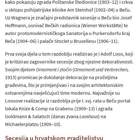
kako pokazuju zgrada Poštanske štedionice (1903–12) i crkva
u sklopu psihijatrijske klinike Am Steinhof (1902–04) u Beču.
Uz Wagnera je značajni predstavnik secesije u Beču bio Josef
Hoffmann, osnivač Bečkih radionica (Wiener Werkstätte) te
autor protomodernističkoga Sanatorija u Purkersdorfu kraj
Beča (1904–06) i palače Stoclet u Bruxellesu (1906–11).
Prva svoja djela u tom razdoblju realizirao je i Adolf Loos, koji
je kritizirao zagovornike secesije zbog njezine dekorativnosti.
Svojim djelom
Ornament i zločin
(
Ornament und Verbrechen,
1913) promicao je dokidanje dekoracije na pročeljima
građevina, što je primjenjivao i na svojim arhitektonskim
ostvarenjima navješćujući time modernu. Najvažnije su
Loosove realizacije iz razdoblja prije I. svj. rata u Beču portal
lokala Knize & Comp na Grabenu (1909–13) i zgrada
Goldmann & Salatsch (danas zvana
Looshaus
) na
Michaelerplatzu (1909–10).
Secesija u hrvatskom graditeljstvu