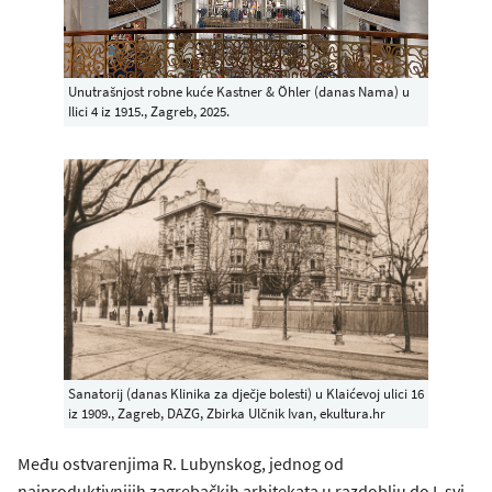
Unutrašnjost robne kuće Kastner & Öhler (danas Nama) u
Ilici 4 iz 1915., Zagreb, 2025.
Sanatorij (danas Klinika za dječje bolesti) u Klaićevoj ulici 16
iz 1909., Zagreb, DAZG, Zbirka Ulčnik Ivan, ekultura.hr
Među ostvarenjima R. Lubynskog, jednog od
najproduktivnijih zagrebačkih arhitekata u razdoblju do I. svj.