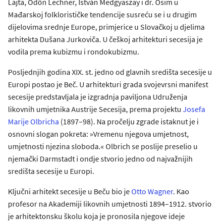
Lajta, Ödön Lechner, István Medgyaszay i dr. Osim u
Mađarskoj folklorističke tendencije susreću se i u drugim
dijelovima srednje Europe, primjerice u Slovačkoj u djelima
arhitekta Dušana Jurkoviča. U češkoj arhitekturi secesija je
vodila prema kubizmu i rondokubizmu.
Posljednjih godina XIX. st. jedno od glavnih središta secesije u
Europi postao je Beč. U arhitekturi grada svojevrsni manifest
secesije predstavljala je izgradnja paviljona Udruženja
likovnih umjetnika Austrije Secesija, prema projektu
Josefa
Marije Olbricha
(1897–98). Na pročelju zgrade istaknut je i
osnovni slogan pokreta: »Vremenu njegova umjetnost,
umjetnosti njezina sloboda.« Olbrich se poslije preselio u
njemački Darmstadt i ondje stvorio jedno od najvažnijih
središta secesije u Europi.
Ključni arhitekt secesije u Beču bio je
Otto Wagner
. Kao
profesor na Akademiji likovnih umjetnosti 1894–1912. stvorio
je arhitektonsku školu koja je pronosila njegove ideje