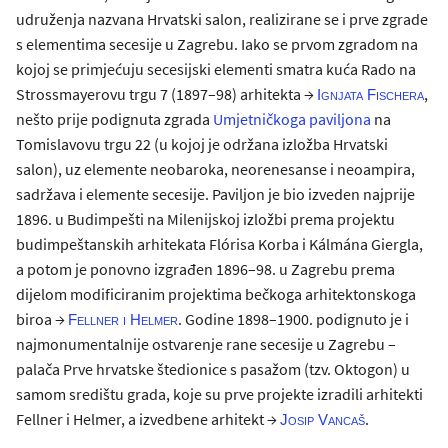
udruženja nazvana Hrvatski salon, realizirane se i prve zgrade
s elementima secesije u Zagrebu. Iako se prvom zgradom na
kojoj se primjećuju secesijski elementi smatra kuća Rado na
Strossmayerovu trgu 7 (1897–98) arhitekta →
,
Ignjata Fischera
nešto prije podignuta zgrada
Umjetničkoga paviljona
na
Tomislavovu trgu 22 (u kojoj je održana izložba Hrvatski
salon), uz elemente neobaroka, neorenesanse i neoampira,
sadržava i elemente secesije. Paviljon je bio izveden najprije
1896. u Budimpešti na Milenijskoj izložbi prema projektu
budimpeštanskih arhitekata Flórisa Korba i Kálmána Giergla,
a potom je ponovno izgrađen 1896–98. u Zagrebu prema
dijelom modificiranim projektima bečkoga arhitektonskoga
biroa →
. Godine 1898–1900. podignuto je i
Fellner i Helmer
najmonumentalnije ostvarenje rane secesije u Zagrebu –
palača Prve hrvatske štedionice s pasažom (tzv. Oktogon) u
samom središtu grada, koje su prve projekte izradili arhitekti
Fellner i Helmer, a izvedbene arhitekt →
.
Josip Vancaš