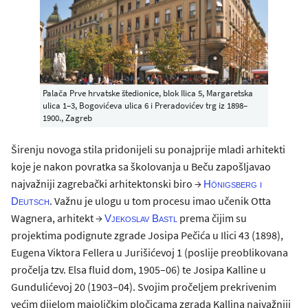
Palača Prve hrvatske štedionice, blok Ilica 5, Margaretska
ulica 1–3, Bogovićeva ulica 6 i Preradovićev trg iz 1898–
1900., Zagreb
Širenju novoga stila pridonijeli su ponajprije mladi arhitekti
koje je nakon povratka sa školovanja u Beču zapošljavao
najvažniji zagrebački arhitektonski biro →
Hönigsberg i
. Važnu je ulogu u tom procesu imao učenik Otta
Deutsch
Wagnera, arhitekt →
prema čijim su
Vjekoslav Bastl
projektima podignute zgrade Josipa Pečića u Ilici 43 (1898),
Eugena Viktora Fellera u Jurišićevoj 1 (poslije preoblikovana
pročelja tzv. Elsa fluid dom, 1905–06) te Josipa Kalline u
Gundulićevoj 20 (1903–04). Svojim pročeljem prekrivenim
većim dijelom majoličkim pločicama zgrada Kallina najvažniji