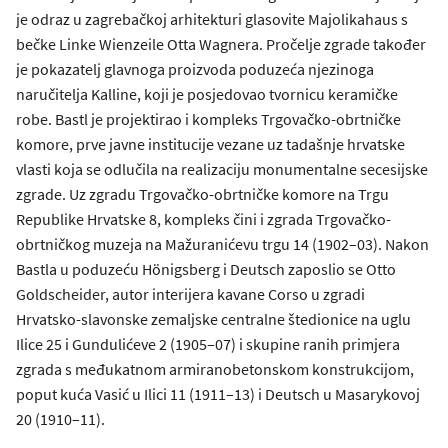
je odraz u zagrebačkoj arhitekturi glasovite Majolikahaus s
bečke Linke Wienzeile Otta Wagnera. Pročelje zgrade također
je pokazatelj glavnoga proizvoda poduzeća njezinoga
naručitelja Kalline, koji je posjedovao tvornicu keramičke
robe. Bastl je projektirao i kompleks Trgovačko-obrtničke
komore, prve javne institucije vezane uz tadašnje hrvatske
vlasti koja se odlučila na realizaciju monumentalne secesijske
zgrade. Uz zgradu Trgovačko-obrtničke komore na Trgu
Republike Hrvatske 8, kompleks čini i zgrada Trgovačko-
obrtničkog muzeja na Mažuranićevu trgu 14 (1902–03). Nakon
Bastla u poduzeću Hönigsberg i Deutsch zaposlio se Otto
Goldscheider, autor interijera kavane Corso u zgradi
Hrvatsko-slavonske zemaljske centralne štedionice na uglu
Ilice 25 i Gundulićeve 2 (1905–07) i skupine ranih primjera
zgrada s međukatnom armiranobetonskom konstrukcijom,
poput kuća Vasić u Ilici 11 (1911–13) i Deutsch u Masarykovoj
20 (1910–11).