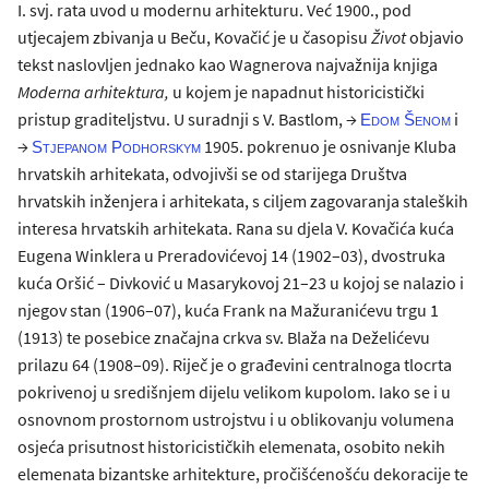
I. svj. rata uvod u modernu arhitekturu. Već 1900., pod
utjecajem zbivanja u Beču, Kovačić je u časopisu
Život
objavio
tekst naslovljen jednako kao Wagnerova najvažnija knjiga
Moderna arhitektura
,
u kojem je napadnut historicistički
pristup graditeljstvu. U suradnji s V. Bastlom, →
i
Edom Šenom
→
1905. pokrenuo je osnivanje Kluba
Stjepanom Podhorskym
hrvatskih arhitekata, odvojivši se od starijega Društva
hrvatskih inženjera i arhitekata, s ciljem zagovaranja staleških
interesa hrvatskih arhitekata. Rana su djela V. Kovačića kuća
Eugena Winklera u Preradovićevoj 14 (1902–03), dvostruka
kuća Oršić – Divković u Masarykovoj 21–23 u kojoj se nalazio i
njegov stan (1906–07), kuća Frank na Mažuranićevu trgu 1
(1913) te posebice značajna crkva sv. Blaža na Deželićevu
prilazu 64 (1908–09). Riječ je o građevini centralnoga tlocrta
pokrivenoj u središnjem dijelu velikom kupolom. Iako se i u
osnovnom prostornom ustrojstvu i u oblikovanju volumena
osjeća prisutnost historicističkih elemenata, osobito nekih
elemenata bizantske arhitekture, pročišćenošću dekoracije te