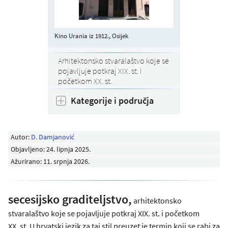
Kino Urania iz 1912., Osijek
Arhitektonsko stvaralaštvo koje se
pojavljuje potkraj XIX. st. i
početkom XX. st.
Kategorije i područja
Autor:
D. Damjanović
Objavljeno:
24. lipnja 2025
.
Ažurirano: 11. srpnja 2026.
secesijsko graditeljstvo,
arhitektonsko
stvaralaštvo koje se pojavljuje potkraj XIX. st. i početkom
XX. st. U hrvatski jezik za taj stil preuzet je termin koji se rabi za