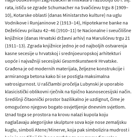
rata, ističu se zgrade Schumacher na Svačićevu trgu 8 (1909–
10), Kotarske oblasti (danas Ministarstvo kulture) na uglu
Vodnikove i Runjaninove 2 (1913–14), Hipotekarne banke na
Deželićevu prilazu 42–46 (1910–11) te Nacionalne i sveučilišne
knjižnice (danas Hrvatski državni arhiv) na Marulićevu trgu 21
(1911–13). Zgrada knjižnice jedno je od najboljih ostvarenja
kasne secesije u hrvatskoj i srednjoeuropskoj arhitekturi
uopće i najvažniji secesijski
Gesamtkunstwerk
Hrvatske.
Građena je od modernih materijala, željezne konstrukcije i
armiranoga betona kako bi se postigla maksimalna
vatrosigurnost. U raščlambi pročelja Lubynski je uporabio
klasicistički oblikovni rječnik na tipično kasnosecesijski način.
Središnji čitaonički prostor bazilikalno je uzdignut, čime je
omogućeno njegovo bogato osvjetljenje dnevnim svjetlom.
Iznad toga se prostora na krovu nalazi kupola koju
naglašavaju alegorijske skulpture sova koje nose zemaljsku
kuglu, simboli Atene/Minerve, koja pak simbolizira mudrost i