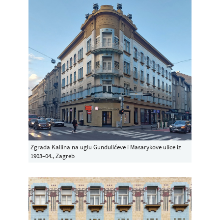
Zgrada Kallina na uglu Gundulićeve i Masarykove ulice iz
1903–04., Zagreb