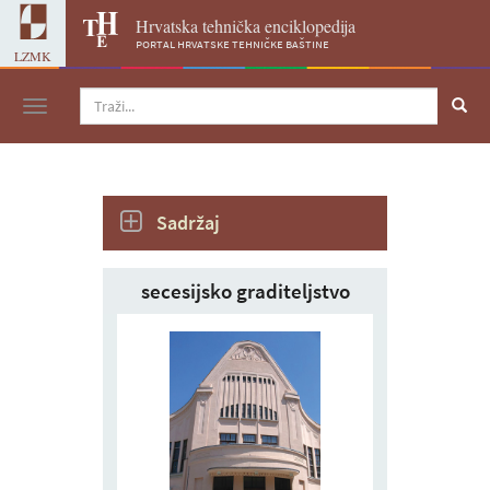
Hrvatska tehnička enciklopedija
portal hrvatske tehničke baštine
LZMK
Navigacija
Sadržaj
secesijsko graditeljstvo