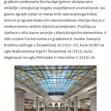
građevini potkovasta tlocrta daje gotovo skulpturalno
obilježje i omogućuje bogatu osvijetljenost unutrašnjosti. Iza
glavne zgrade nalazi se manje krilo operacijskoga trakta.
Izvorno je zgrada imala vrlo reprezentativan interijer koji je u
međuvremenu velikim dijelom promijenjen. Pročelja su
riješena u stilu kasne secesije s klasicizirajućim elementima. U
stilu srodne Fischerovima su građevine D. Sunka: Sveopća
kreditna zadruga u Žerjavićevoj 10 (1912–13), kuća Strižić na
uglu Mažuranićeva trga 8 i Žerjavićeve 16 (1912), kuća
Hagenauer na uglu Petrinjske 5 i Amruševe 5 (1913) i dr.