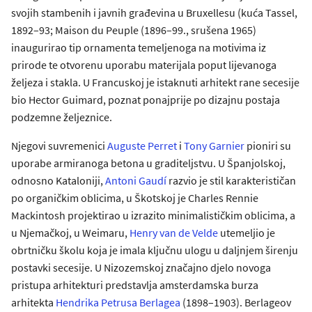
svojih stambenih i javnih građevina u Bruxellesu (kuća Tassel,
1892–93; Maison du Peuple (1896–99., srušena 1965)
inaugurirao tip ornamenta temeljenoga na motivima iz
prirode te otvorenu uporabu materijala poput lijevanoga
željeza i stakla. U Francuskoj je istaknuti arhitekt rane secesije
bio Hector Guimard, poznat ponajprije po dizajnu postaja
podzemne željeznice.
Njegovi suvremenici
Auguste Perret
i
Tony Garnier
pioniri su
uporabe armiranoga betona u graditeljstvu. U Španjolskoj,
odnosno Kataloniji,
Antoni Gaudí
razvio je stil karakterističan
po organičkim oblicima, u Škotskoj je Charles Rennie
Mackintosh projektirao u izrazito minimalističkim oblicima, a
u Njemačkoj, u Weimaru,
Henry van de Velde
utemeljio je
obrtničku školu koja je imala ključnu ulogu u daljnjem širenju
postavki secesije. U Nizozemskoj značajno djelo novoga
pristupa arhitekturi predstavlja amsterdamska burza
arhitekta
Hendrika Petrusa Berlagea
(1898–1903). Berlageov