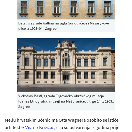
Detalj s zgrade Kallina na uglu Gundulićeve i Masarykove
ulice iz 1903–04., Zagreb
Vjekoslav Bastl, zgrada Trgovačko-obrtničkog muzeja
(danas Etnografski muzej) na Mažuranićevu trgu 14 iz 1903.,
Zagreb
Među hrvatskim učenicima Otta Wagnera osobito se ističe
arhitekt →
, čija su ostvarenja iz godina prije
Viktor Kovačić