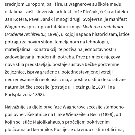
srednjom Europom, pa i šire. Iz Wagnerove su škole među
ostalima, izašli slovenski arhitekt Jože Plečnik, češki arhitekti
Jan Kotěra, Pavel Janák i mnogi drugi. Svojevrsni je manifest
Wagnerova pristupa arhitekturi knjiga
Moderna arhitektura
(
Moderne Architektur,
1896), u kojoj napada historicizam, ističe
potragu za novim stilom temeljenom na tehnologiji,
materijalima i konstrukciji te poziva na jednostavnost u
zadovoljavanju modernih potreba. Prve primjere njegova
nova stila predstavljaju postaje sustava bečke podzemne
željeznice, isprva građene u pojednostavnjenoj verziji
neorenesanse ili neoklasicizma, a poslije u stilu dekorativne
naturalističke secesije (postaje u Hietzingu iz 1897. i na
Karlsplatzu iz 1898).
Najvažnije su djelo prve faze Wagnerove secesije stambeno-
poslovne višekatnice na Linke Wienzeile u Beču (1898), od
kojih se ističe Majolikahaus, s pročeljem pokrivenim
pločicama od keramike. Poslije se okrenuo čistim oblicima,