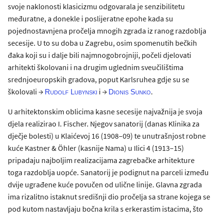
svoje naklonosti klasicizmu odgovarala je senzibilitetu
međuratne, a donekle i poslijeratne epohe kada su
pojednostavnjena pročelja mnogih zgrada iz ranog razdoblja
secesije. U to su doba u Zagrebu, osim spomenutih bečkih
đaka koji su i dalje bili najmnogobrojniji, počeli djelovati
arhitekti školovani i na drugim uglednim sveučilištima
srednjoeuropskih gradova, poput Karlsruhea gdje su se
školovali →
i →
.
Rudolf Lubynski
Dionis Sunko
U arhitektonskim oblicima kasne secesije najvažnija je svoja
djela realizirao I. Fischer. Njegov sanatorij (danas Klinika za
dječje bolesti) u Klaićevoj 16 (1908–09) te unutrašnjost robne
kuće Kastner & Öhler (kasnije Nama) u Ilici 4 (1913–15)
pripadaju najboljim realizacijama zagrebačke arhitekture
toga razdoblja uopće. Sanatorij je podignut na parceli između
dvije ugrađene kuće povučen od ulične linije. Glavna zgrada
ima rizalitno istaknut središnji dio pročelja sa strane kojega se
pod kutom nastavljaju bočna krila s erkerastim istacima, što