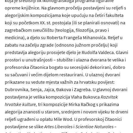
koja je središnji lik ikonografskoga programa figuralne
opreme knjižnice. Na glavnom pročelju postavljeni su reljefi s
alegorijskim kompozicijama koje upućuju na četiri fakulteta
koji su početkom XX. st. postojala (ili se planirali osnovati) na
zagrebačkom sveučilištu (teologija, filozofija, pravo i
medicina), a djelo su Roberta Frangeša Mihanovića. Reljef u
zabatu na začelju zgrade (odnosno južnom pročelju) koji
predstavlja alegoriju prosvjete djelo je Rudolfa Valdeca. Glavni
prostori u unutrašnjosti – stubište i ulazna dvorana te velika i
profesorska čitaonica bogato su secesijski dekorirani, dobro
su sačuvani i većim dijelom restaurirani. U ulaznoj dvorani
prikazane su vedute mjesta važnih za hrvatsku povijest:
Dubrovnika, Senja, Jajca, Đakova i Zagreba. U glavnoj dvorani
postavljena je velika kompozicija Vlaha Bukovca
Razvitak
hrvatske kulture,
tri kompozicije Mirka Račkog s prikazima
alegorija znanosti u starom, srednjem i novom vijeku te drveni
reljefi ugrađeni u oplatu Mile Wod. U profesorskoj čitaonici
postavljene se slike
Artes Liberales
i
Scientiae Naturales –