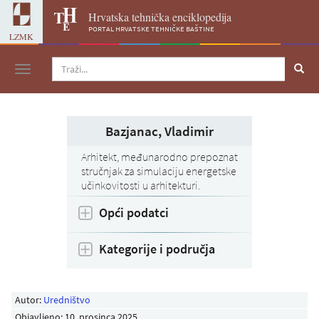
Hrvatska tehnička enciklopedija
portal hrvatske tehničke baštine
LZMK
Navigacija
Bazjanac, Vladimir
Arhitekt, međunarodno prepoznat
stručnjak za simulaciju energetske
učinkovitosti u arhitekturi.
Opći podatci
Kategorije i područja
Autor:
Uredništvo
Objavljeno:
10. prosinca 2025
.