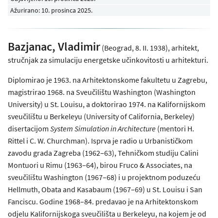
Ažurirano: 10. prosinca 2025.
Bazjanac, Vladimir
(Beograd, 8. II. 1938), arhitekt,
stručnjak za simulaciju energetske učinkovitosti u arhitekturi.
Diplomirao je 1963. na Arhitektonskome fakultetu u Zagrebu,
magistrirao 1968. na Sveučilištu Washington (Washington
University) u St. Louisu, a doktorirao 1974. na Kalifornijskom
sveučilištu u Berkeleyu (University of California, Berkeley)
disertacijom
System Simulation in Architecture
(mentori H.
Rittel i C. W. Churchman). Isprva je radio u Urbanističkom
zavodu grada Zagreba (1962–63), Tehničkom studiju Calini
Montuori u Rimu (1963–64), birou Fruco & Associates, na
sveučilištu Washington (1967–68) i u projektnom poduzeću
Hellmuth, Obata and Kasabaum (1967–69) u St. Louisu i San
Fanciscu. Godine 1968–84. predavao je na Arhitektonskom
odjelu Kalifornijskoga sveučilišta u Berkeleyu, na kojem je od