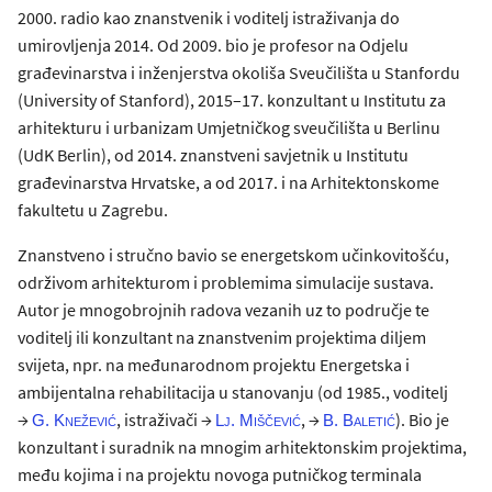
2000. radio kao znanstvenik i voditelj istraživanja do
umirovljenja 2014. Od 2009. bio je profesor na Odjelu
građevinarstva i inženjerstva okoliša Sveučilišta u Stanfordu
(University of Stanford), 2015–17. konzultant u Institutu za
arhitekturu i urbanizam Umjetničkog sveučilišta u Berlinu
(UdK Berlin), od 2014. znanstveni savjetnik u Institutu
građevinarstva Hrvatske, a od 2017. i na Arhitektonskome
fakultetu u Zagrebu.
Znanstveno i stručno bavio se energetskom učinkovitošću,
održivom arhitekturom i problemima simulacije sustava.
Autor je mnogobrojnih radova vezanih uz to područje te
voditelj ili konzultant na znanstvenim projektima diljem
svijeta, npr. na međunarodnom projektu Energetska i
ambijentalna rehabilitacija u stanovanju (od 1985., voditelj
→
, istraživači →
, →
). Bio je
G. Knežević
Lj. Miščević
B. Baletić
konzultant i suradnik na mnogim arhitektonskim projektima,
među kojima i na projektu novoga putničkog terminala