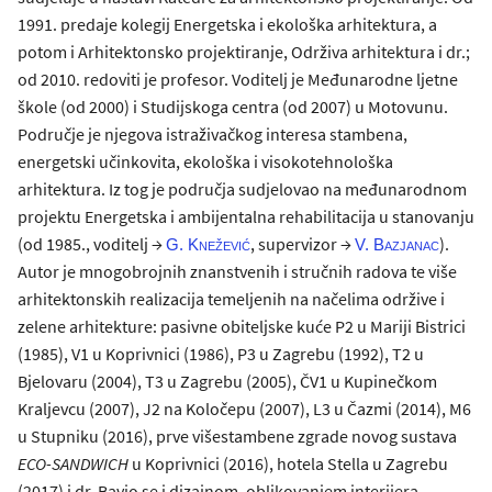
1991. predaje kolegij Energetska i ekološka arhitektura, a
potom i Arhitektonsko projektiranje, Održiva arhitektura i dr.;
od 2010. redoviti je profesor. Voditelj je Međunarodne ljetne
škole (od 2000) i Studijskoga centra (od 2007) u Motovunu.
Područje je njegova istraživačkog interesa stambena,
energetski učinkovita, ekološka i visokotehnološka
arhitektura. Iz tog je područja sudjelovao na međunarodnom
projektu Energetska i ambijentalna rehabilitacija u stanovanju
(od 1985., voditelj →
, supervizor →
).
G. Knežević
V. Bazjanac
Autor je mnogobrojnih znanstvenih i stručnih radova te više
arhitektonskih realizacija temeljenih na načelima održive i
zelene arhitekture: pasivne obiteljske kuće P2 u Mariji Bistrici
(1985), V1 u Koprivnici (1986), P3 u Zagrebu (1992), T2 u
Bjelovaru (2004), T3 u Zagrebu (2005), ČV1 u Kupinečkom
Kraljevcu (2007), J2 na Koločepu (2007), L3 u Čazmi (2014), M6
u Stupniku (2016), prve višestambene zgrade novog sustava
ECO-SANDWICH
u Koprivnici (2016), hotela Stella u Zagrebu
(2017) i dr. Bavio se i dizajnom, oblikovanjem interijera,