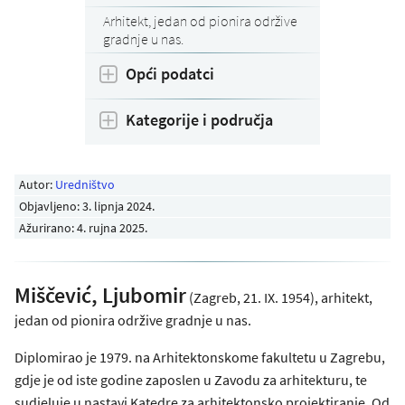
Arhitekt, jedan od pionira održive
gradnje u nas.
Opći podatci
Kategorije i područja
Autor:
Uredništvo
Objavljeno:
3. lipnja 2024
.
Ažurirano: 4. rujna 2025.
Miščević, Ljubomir
(Zagreb, 21. IX. 1954), arhitekt,
jedan od pionira održive gradnje u nas.
Diplomirao je 1979. na Arhitektonskome fakultetu u Zagrebu,
gdje je od iste godine zaposlen u Zavodu za arhitekturu, te
sudjeluje u nastavi Katedre za arhitektonsko projektiranje. Od