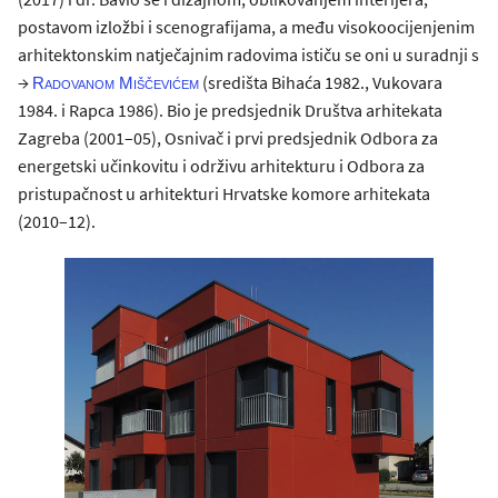
postavom izložbi i scenografijama, a među visokoocijenjenim
arhitektonskim natječajnim radovima ističu se oni u suradnji s
→
(središta Bihaća 1982., Vukovara
Radovanom Miščevićem
1984. i Rapca 1986). Bio je predsjednik Društva arhitekata
Zagreba (2001–05), Osnivač i prvi predsjednik Odbora za
energetski učinkovitu i održivu arhitekturu i Odbora za
pristupačnost u arhitekturi Hrvatske komore arhitekata
(2010–12).