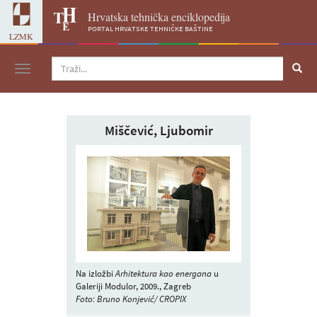
Hrvatska tehnička enciklopedija
portal hrvatske tehničke baštine
LZMK
Navigacija
Miščević, Ljubomir
Na izložbi
Arhitektura kao energana
u
Galeriji Modulor, 2009., Zagreb
Foto: Bruno Konjević/ CROPIX