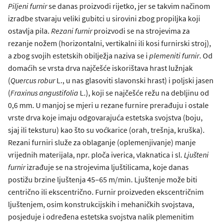
Piljeni furnir
se danas proizvodi rijetko, jer se takvim načinom
izradbe stvaraju veliki gubitci u sirovini zbog propiljka koji
ostavlja pila.
Rezani furnir
proizvodi se na strojevima za
rezanje nožem (horizontalni, vertikalni ili kosi furnirski stroj),
a zbog svojih estetskih obilježja naziva se i
plemeniti furnir
. Od
domaćih se vrsta drva najčešće iskorištava hrast lužnjak
(
Quercus robur
L., u nas glasoviti slavonski hrast) i poljski jasen
(
Fraxinus angustifolia
L.), koji se najčešće režu na debljinu od
0,6 mm. U manjoj se mjeri u rezane furnire prerađuju i ostale
vrste drva koje imaju odgovarajuća estetska svojstva (boju,
sjaj ili teksturu) kao što su voćkarice (orah, trešnja, kruška).
Rezani furniri služe za oblaganje (oplemenjivanje) manje
vrijednih materijala, npr. ploča iverica, vlaknatica i sl.
Ljušteni
furnir
izrađuje se na strojevima ljuštilicama, koje danas
postižu brzine ljuštenja 45‒65 m/min. Ljuštenje može biti
centrično ili ekscentrično. Furnir proizveden ekscentričnim
ljuštenjem, osim konstrukcijskih i mehaničkih svojstava,
posjeduje i određena estetska svojstva nalik plemenitim