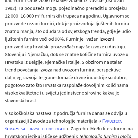
kao Furnir Otok 2006) te MMM-Vukelić iz Novske (osnovan
1992). Ta poduzeća mogu pojedinačno preraditi u prosjeku
3
12 000‒16 000 m
furnirskih trupaca na godinu. Uglavnom se
proizvode rezani furniri, dok je proizvodnja ljuštenih furnira
znatno manja, što odudara od svjetskoga trenda, gdje je udio
ljuštenih furnira veći od 90%. Furnir je i važan izvozni
proizvod koji hrvatski proizvođači najviše izvoze u Austriju,
Sloveniju i Njemačku, dok se znatne količine furnira uvoze u
Hrvatsku iz Belgije, Njemačke i Italije. S obzirom na stalan
trend povećanja izvoza nad uvozom furnira, perspektive
daljnjeg razvoja te grane domaće drvne industrije su dobre,
pogotovo zato što Hrvatska raspolaže dovoljnim količinama
visokokvalitetne i u svijetu jedinstvene sirovine kakva je
slavonski hrast.
Visokoškolska nastava iz područja furnira danas se odvija u
organizaciji Zavoda za tehnologije materijala →
Fakulteta
u Zagrebu. Među literaturom na
šumarstva i drvne tehnologije
hrvatskom jeziku ističe se udžbenik
Tehnologija furnira i ploča