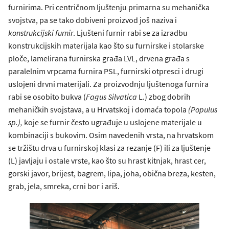
furnirima. Pri centričnom ljuštenju primarna su mehanička
svojstva, pa se tako dobiveni proizvod još naziva i
konstrukcijski furnir
. Ljušteni furnir rabi se za izradbu
konstrukcijskih materijala kao što su furnirske i stolarske
ploče, lamelirana furnirska građa LVL, drvena građa s
paralelnim vrpcama furnira PSL, furnirski otpresci i drugi
uslojeni drvni materijali. Za proizvodnju ljuštenoga furnira
rabi se osobito bukva (
Fagus Silvatica
L.) zbog dobrih
mehaničkih svojstava, a u Hrvatskoj i domaća topola
(Populus
sp.),
koje se furnir često ugrađuje u uslojene materijale u
kombinaciji s bukovim. Osim navedenih vrsta, na hrvatskom
se tržištu drva u furnirskoj klasi za rezanje (F) ili za ljuštenje
(L) javljaju i ostale vrste, kao što su hrast kitnjak, hrast cer,
gorski javor, brijest, bagrem, lipa, joha, obična breza, kesten,
grab, jela, smreka, crni bor i ariš.