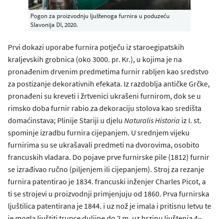
Pogon za proizvodnju ljuštenoga furnira u poduzeću
Slavonija DI, 2020.
Prvi dokazi uporabe furnira potječu iz staroegipatskih
kraljevskih grobnica (oko 3000. pr. Kr.), u kojima je na
pronađenim drvenim predmetima furnir rabljen kao sredstvo
za postizanje dekorativnih efekata. Iz razdoblja antičke Grčke,
pronađeni su kreveti i žrtvenici ukrašeni furnirom, dok se u
rimsko doba furnir rabio za dekoraciju stolova kao središta
domaćinstava; Plinije Stariji u djelu
Naturalis Historia
iz I. st.
spominje izradbu furnira cijepanjem. U srednjem vijeku
furnirima su se ukrašavali predmeti na dvorovima, osobito
francuskih vladara. Do pojave prve furnirske pile (1812) furnir
se izrađivao ručno (piljenjem ili cijepanjem). Stroj za rezanje
furnira patentirao je 1834. francuski inženjer Charles Picot, a
ti se strojevi u proizvodnji primjenjuju od 1860. Prva furnirska
ljuštilica patentirana je 1844. i uz nož je imala i pritisnu letvu te
je mogla ljuštiti trupce duljine do 2 m, uz brzinu ljuštenja 4‒