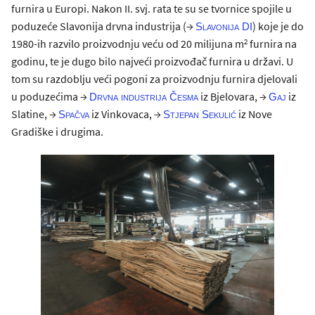
furnira u Europi. Nakon II. svj. rata te su se tvornice spojile u
poduzeće Slavonija drvna industrija (→
) koje je do
Slavonija DI
2
1980-ih razvilo proizvodnju veću od 20 milijuna m
furnira na
godinu, te je dugo bilo najveći proizvođač furnira u državi. U
tom su razdoblju veći pogoni za proizvodnju furnira djelovali
u poduzećima →
iz Bjelovara, →
iz
Drvna industrija Česma
Gaj
Slatine, →
iz Vinkovaca, →
iz Nove
Spačva
Stjepan Sekulić
Gradiške i drugima.