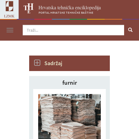
Hrvatska tehnička enciklopedija
portal hrvatske tehničke baštine
LZMK
Navigacija
Sadržaj
furnir