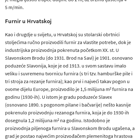
5 m/min.
Furnir u Hrvatskoj
Kao i drugdje u svijetu, u Hrvatskoj su stolarski obrtnici
stoljećima ručno proizvodili furnir za vlastite potrebe, dok je
industrijska proizvodnja pokrenuta početkom XX. st. U
Slavonskom Brodu (do 1931. Brod na Savi) je 1901. osnovano
poduzeće Slavonija, koje je od 1913. u svom sastavu imalo
veliku i suvremenu tvornicu furnira (s tri tzv. hamburške pile i
tri stroja za rezanje furnira); kao prvi i najveći takav pogon u
2
ovome dijelu Europe, proizvodilo je 1,5 milijuna m
furnira na
godinu (1930-ih). U istom je gradu poduzeće Slavex
(osnovano 1890. s pogonom pilane i bačvarije) nešto kasnije
pokrenulo proizvodnju rezanoga furnira, koja je do 1930-ih
2
dosegnula 1,2 milijuna m
na godinu. Istodobno je
proizvodnja piljenoga furnira u Slavonskom Brodu ugašena, a
grad je postao najvećim proizvođačem plemenitoga hrastova