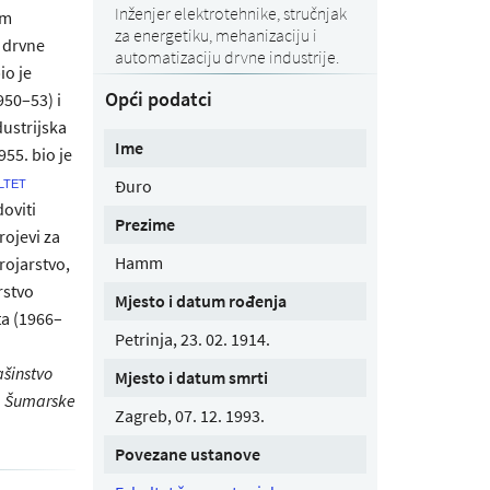
Inženjer elektrotehnike, stručnjak
om
za energetiku, mehanizaciju i
i drvne
automatizaciju drvne industrije.
io je
Opći podatci
950–53) i
dustrijska
Ime
55. bio je
ltet
Đuro
doviti
Prezime
rojevi za
Hamm
trojarstvo,
rstvo
Mjesto i datum rođenja
ta (1966–
Petrinja, 23. 02. 1914.
šinstvo
Mjesto i datum smrti
a
Šumarske
Zagreb, 07. 12. 1993.
Povezane ustanove