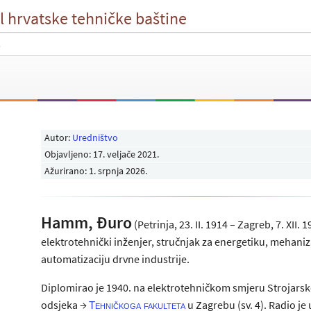
l hrvatske tehničke baštine
Autor:
Uredništvo
Objavljeno:
17. veljače 2021
.
Ažurirano: 1. srpnja 2026.
Hamm, Đuro
(Petrinja, 23. II. 1914 – Zagreb, 7. XII. 1
elektrotehnički inženjer, stručnjak za energetiku, mehaniza
automatizaciju drvne industrije.
Diplomirao je 1940. na elektrotehničkom smjeru Strojars
odsjeka →
u Zagrebu (sv. 4). Radio je 
Tehničkoga fakulteta