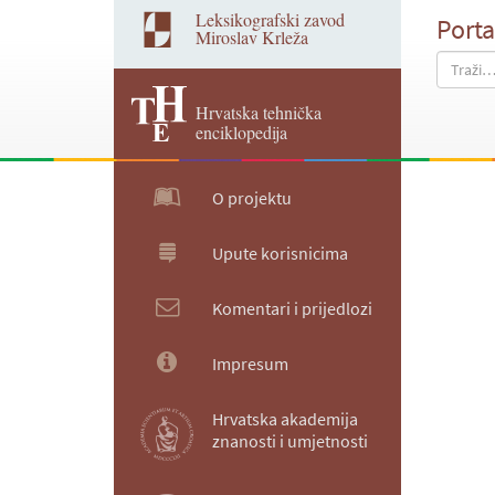
Leksikografski zavod
Porta
Miroslav Krleža
Hrvatska tehnička
enciklopedija
O projektu
Upute korisnicima
Komentari i prijedlozi
Impresum
Hrvatska akademija
znanosti i umjetnosti