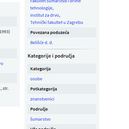
Fakultet šumarstva i drvne
tehnologije
,
Institut za drvo
,
Tehnički fakultet u Zagrebu
(1993)
Povezana poduzeća
Belišće d. d.
Kategorije i područja
ro
Kategorija
osobe
 str.
Potkategorija
znanstvenici
Područje
šumarstvo