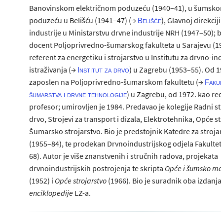
Banovinskom električnom poduzeću (1940–41), u šumsk
poduzeću u Belišću (1941–47) (→
), Glavnoj direkcij
Belišće
industrije u Ministarstvu drvne industrije NRH (1947–50); b
docent Poljoprivredno-šumarskog fakulteta u Sarajevu (1
referent za energetiku i strojarstvo u Institutu za drvno-in
istraživanja (→
) u Zagrebu (1953–55). Od 19
Institut za drvo
zaposlen na Poljoprivredno-šumarskom fakultetu (→
Faku
) u Zagrebu, od 1972. kao re
šumarstva i drvne tehnologije
profesor; umirovljen je 1984. Predavao je kolegije Radni st
drvo, Strojevi za transport i dizala, Elektrotehnika, Opće s
Šumarsko strojarstvo. Bio je predstojnik Katedre za stroja
(1955–84), te prodekan Drvnoindustrijskog odjela Fakulte
68). Autor je više znanstvenih i stručnih radova, projekata
drvnoindustrijskih postrojenja te skripta
Opće i šumsko ma
(1952) i
Opće strojarstvo
(1966). Bio je suradnik oba izdanj
enciklopedije
LZ-a.