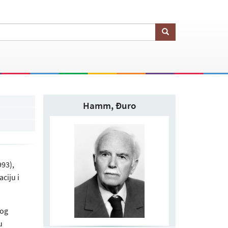
Hamm, Đuro
993),
ciju i
kog
u