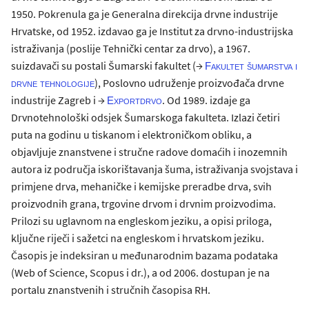
1950. Pokrenula ga je Generalna direkcija drvne industrije
Hrvatske, od 1952. izdavao ga je Institut za drvno-industrijska
istraživanja (poslije Tehnički centar za drvo), a 1967.
suizdavači su postali Šumarski fakultet (→
Fakultet šumarstva i
), Poslovno udruženje proizvođača drvne
drvne tehnologije
industrije Zagreb i →
. Od 1989. izdaje ga
Exportdrvo
Drvnotehnološki odsjek Šumarskoga fakulteta. Izlazi četiri
puta na godinu u tiskanom i elektroničkom obliku, a
objavljuje znanstvene i stručne radove domaćih i inozemnih
autora iz područja iskorištavanja šuma, istraživanja svojstava i
primjene drva, mehaničke i kemijske preradbe drva, svih
proizvodnih grana, trgovine drvom i drvnim proizvodima.
Prilozi su uglavnom na engleskom jeziku, a opisi priloga,
ključne riječi i sažetci na engleskom i hrvatskom jeziku.
Časopis je indeksiran u međunarodnim bazama podataka
(Web of Science, Scopus i dr.), a od 2006. dostupan je na
portalu znanstvenih i stručnih časopisa RH.