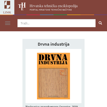
Hrvatska tehnička enciklopedija
portal hrvatske tehničke baštine
LZMK
Navigacija
Drvna industrija
Naslovnica znanstvenoga časopisa, 2019.