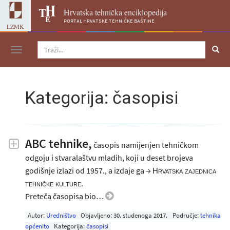
Hrvatska tehnička enciklopedija
portal hrvatske tehničke baštine
LZMK
Navigacija
Kategorija: časopisi
ABC tehnike,
časopis namijenjen tehničkom
odgoju i stvaralaštvu mladih, koji u deset brojeva
godišnje izlazi od 1957., a izdaje ga →
Hrvatska zajednica
.
tehničke kulture
Preteča časopisa bio…
Autor:
Uredništvo
Objavljeno:
30. studenoga 2017
.
Područje:
tehnika
općenito
Kategorija:
časopisi