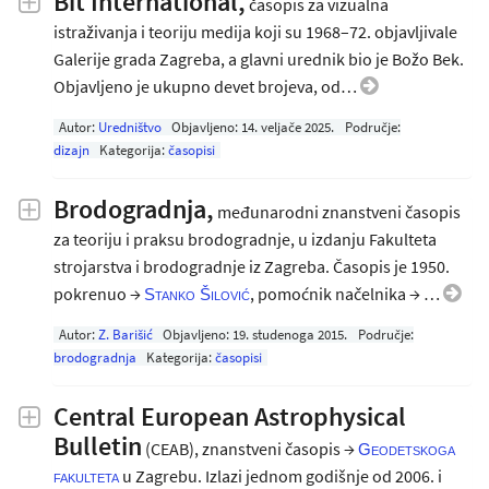
Bit International
,
časopis za vizualna
istraživanja i teoriju medija koji su 1968–72. objavljivale
Galerije grada Zagreba, a glavni urednik bio je Božo Bek.
Objavljeno je ukupno devet brojeva, od…
Autor:
Uredništvo
Objavljeno:
14. veljače 2025
.
Područje:
dizajn
Kategorija:
časopisi
Brodogradnja,
međunarodni znanstveni časopis
za teoriju i praksu brodogradnje, u izdanju Fakulteta
strojarstva i brodogradnje iz Zagreba. Časopis je 1950.
pokrenuo →
, pomoćnik načelnika → …
Stanko Šilović
Autor:
Z. Barišić
Objavljeno:
19. studenoga 2015
.
Područje:
brodogradnja
Kategorija:
časopisi
Central European Astrophysical
Bulletin
(CEAB), znanstveni časopis →
Geodetskoga
u Zagrebu. Izlazi jednom godišnje od 2006. i
fakulteta