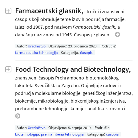
Farmaceutski glasnik,
stručni i znanstveni
časopis koji obrađuje teme iz svih područja farmacije.
Izlazi od 1907. pod nazivom
Farmaceutski vjesnik
,
a
današnji naziv nosi od 1945. Časopis je glasilo…
Autor:
Uredništvo
Objavljeno:
23. prosinca 2020
.
Područje:
farmaceutska tehnologija
Kategorija:
časopisi
Food Technology and Biotechnology,
znanstveni časopis Prehrambeno-biotehnološkog
fakulteta Sveučilišta u Zagrebu. Objavljuje radove iz
područja molekularne biologije, genetičkog inženjerstva,
biokemije, mikrobiologije, biokemijskog inženjerstva,
prehrambene tehnologije, kemije i analitike sirovina i…
Autor:
Uredništvo
Objavljeno:
5. srpnja 2019
.
Područje:
biotehnologija
,
prehrambena tehnologija
Kategorija:
časopisi