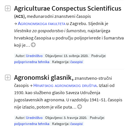
Agriculturae Conspectus Scientificus
(ACS),
međunarodni znanstveni časopis
→
u Zagrebu. Sljednik je
Agronomskoga fakulteta
Viestnika za gospodarstvo i šumarstvo,
najstarijega
hrvatskog časopisa u području poljoprivrede i šumarstva
koji je…
Autor:
Uredništvo
Objavljeno:
13. svibnja 2020
.
Područje:
poljoprivredna tehnika
Kategorija:
časopisi
Agronomski glasnik,
znanstveno-stručni
časopis →
. Izlazi od
Hrvatskog agronomskog društva
1930. kao službeno glasilo Saveza Udruženja
jugoslavenskih agronoma. U razdoblju 1941–51. časopis
nije izlazio, potom je više puta…
Autor:
Uredništvo
Objavljeno:
3. travnja 2020
.
Područje:
poljoprivredna tehnika
Kategorija:
časopisi