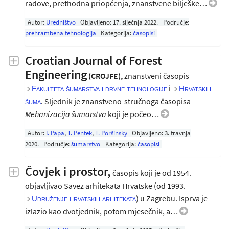
radove, prethodna priopćenja, znanstvene bilješke…
Autor:
Uredništvo
Objavljeno:
17. siječnja 2022
.
Područje:
prehrambena tehnologija
Kategorija:
časopisi
Croatian Journal of Forest
Engineering
(CROJFE),
znanstveni časopis
→
i →
Fakulteta šumarstva i drvne tehnologije
Hrvatskih
. Sljednik je znanstveno-stručnoga časopisa
šuma
Mehanizacija šumarstva
koji je počeo…
Autor:
I. Papa
,
T. Pentek
,
T. Poršinsky
Objavljeno:
3. travnja
2020
.
Područje:
šumarstvo
Kategorija:
časopisi
Čovjek i prostor,
časopis koji je od 1954.
objavljivao Savez arhitekata Hrvatske (od 1993.
→
) u Zagrebu. Isprva je
Udruženje hrvatskih arhitekata
izlazio kao dvotjednik, potom mjesečnik, a…