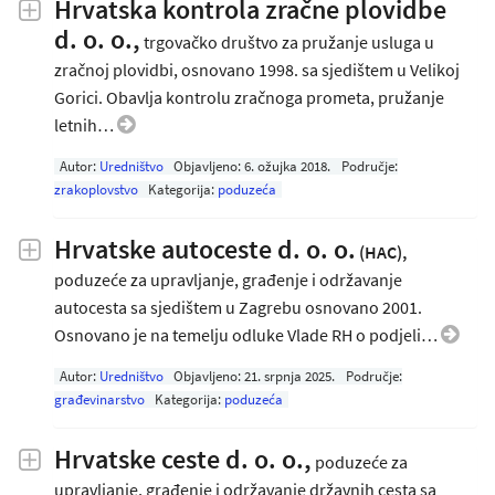
Hrvatska kontrola zračne plovidbe
d. o. o.,
trgovačko društvo za pružanje usluga u
zračnoj plovidbi, osnovano 1998. sa sjedištem u Velikoj
Gorici. Obavlja kontrolu zračnoga prometa, pružanje
letnih…
Autor:
Uredništvo
Objavljeno:
6. ožujka 2018
.
Područje:
zrakoplovstvo
Kategorija:
poduzeća
Hrvatske autoceste d. o. o.
(HAC),
poduzeće za upravljanje, građenje i održavanje
autocesta sa sjedištem u Zagrebu osnovano 2001.
Osnovano je na temelju odluke Vlade RH o podjeli…
Autor:
Uredništvo
Objavljeno:
21. srpnja 2025
.
Područje:
građevinarstvo
Kategorija:
poduzeća
Hrvatske ceste d. o. o.,
poduzeće za
upravljanje, građenje i održavanje državnih cesta sa