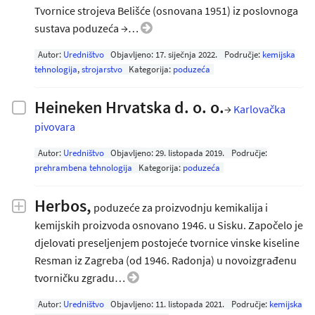
Tvornice strojeva Belišće (osnovana 1951) iz poslovnoga
sustava poduzeća →…
Autor:
Uredništvo
Objavljeno:
17. siječnja 2022
.
Područje:
kemijska
tehnologija
,
strojarstvo
Kategorija:
poduzeća
Heineken Hrvatska d. o. o.
→
Karlovačka
pivovara
Autor:
Uredništvo
Objavljeno:
29. listopada 2019
.
Područje:
prehrambena tehnologija
Kategorija:
poduzeća
Herbos,
poduzeće za proizvodnju kemikalija i
kemijskih proizvoda osnovano 1946. u Sisku. Započelo je
djelovati preseljenjem postojeće tvornice vinske kiseline
Resman iz Zagreba (od 1946. Radonja) u novoizgrađenu
tvorničku zgradu…
Autor:
Uredništvo
Objavljeno:
11. listopada 2021
.
Područje:
kemijska