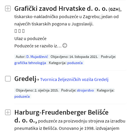
Grafički zavod Hrvatske d. o. o.
(GZH),
tiskarsko-nakladničko poduzeće u Zagrebu; jedan od
najvećih tiskarskih pogona u Jugoslaviji.
  
Ulaz u poduzeće
Poduzeće se razvilo iz…
Autor:
D. Mujadžević
Objavljeno:
14. listopada 2021
.
Područje:
grafička tehnologija
Kategorija:
poduzeća
Gredelj
→
Tvornica željezničkih vozila Gredelj
Objavljeno:
2. siječnja 2015
.
Područje:
strojarstvo
Kategorija:
poduzeća
Harburg-Freudenberger Belišće
d. o. o.,
poduzeće za proizvodnju strojeva za izradbu
pneumatika iz Belišća. Osnovano je 1998. izdvajanjem