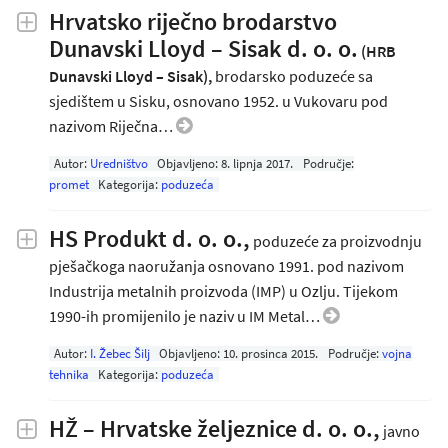
Hrvatsko riječno brodarstvo
Dunavski Lloyd – Sisak d. o. o.
(HRB
Dunavski Lloyd – Sisak),
brodarsko poduzeće sa
sjedištem u Sisku, osnovano 1952. u Vukovaru pod
nazivom Riječna…
Autor:
Uredništvo
Objavljeno:
8. lipnja 2017
.
Područje:
promet
Kategorija:
poduzeća
HS Produkt d. o. o.,
poduzeće za proizvodnju
pješačkoga naoružanja osnovano 1991. pod nazivom
Industrija metalnih proizvoda (IMP) u Ozlju. Tijekom
1990-ih promijenilo je naziv u IM Metal…
Autor:
I. Žebec Šilj
Objavljeno:
10. prosinca 2015
.
Područje:
vojna
tehnika
Kategorija:
poduzeća
HŽ – Hrvatske željeznice d. o. o.,
javno