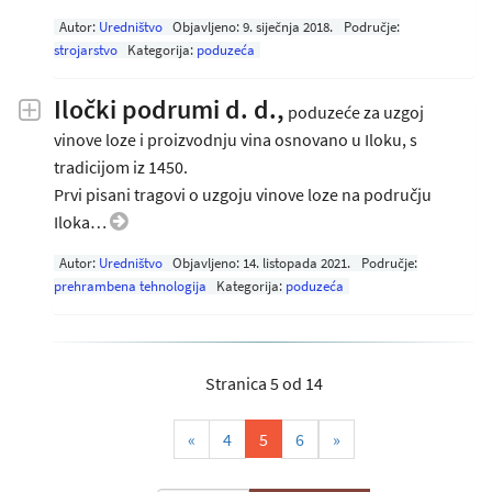
Autor:
Uredništvo
Objavljeno:
9. siječnja 2018
.
Područje:
strojarstvo
Kategorija:
poduzeća
Iločki podrumi d. d.,
poduzeće za uzgoj
vinove loze i proizvodnju vina osnovano u Iloku, s
tradicijom iz 1450.
Prvi pisani tragovi o uzgoju vinove loze na području
Iloka…
Autor:
Uredništvo
Objavljeno:
14. listopada 2021
.
Područje:
prehrambena tehnologija
Kategorija:
poduzeća
Stranica 5 od 14
(current)
«
4
5
6
»