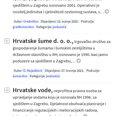
sjedištem u Zagrebu osnovano 2001. Operativni je
nositelj jedinstva i cjelovitosti cestovnog sustava, s…
Autor:
Uredništvo
Objavljeno:
21. srpnja 2025
.
Područje:
građevinarstvo
Kategorija:
poduzeća
Hrvatske šume d. o. o.,
trgovačko društvo za
gospodarenje šumama i šumskim zemljištima u
državnom vlasništvu u RH; osnovano je 1990. kao javno
poduzeće sa sjedištem u Zagrebu,…
Autor:
D. Mujadžević
Objavljeno:
27. travnja 2021
.
Područje:
šumarstvo
Kategorija:
poduzeća
Hrvatske vode,
neprofitna pravna osoba za
upravljanje vodama koju je osnovala RH 1996. sa
sjedištem u Zagrebu. Djelatnost obuhvaća planiranje i
financiranje regulacijskih i melioracijskih radova,