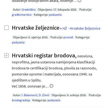
izdavanje vodopravnih akata, vođenje…
Autor:
Uredništvo
Objavljeno:
17. listopada 2025
.
Područje:
građevinarstvo
Kategorija:
poduzeća
Hrvatske željeznice
→
HŽ - Hrvatske željeznice
Objavljeno:
6. siječnja 2015
.
Područje:
promet
Kategorija:
poduzeća
Hrvatski registar brodova,
neovisna,
neprofitna, javna ustanova namijenjena klasifikaciji
brodova te certifikaciji brodova, plovila za razonodu,
pomorske opreme i materijala, osnovana 1949. sa
sjedištem u Splitu.
Već 1858. osnovan je…
Autor:
I. Belamarić
,
D. Zimić
Objavljeno:
9. svibnja 2016
.
Područje:
brodogradnja
Kategorija:
poduzeća