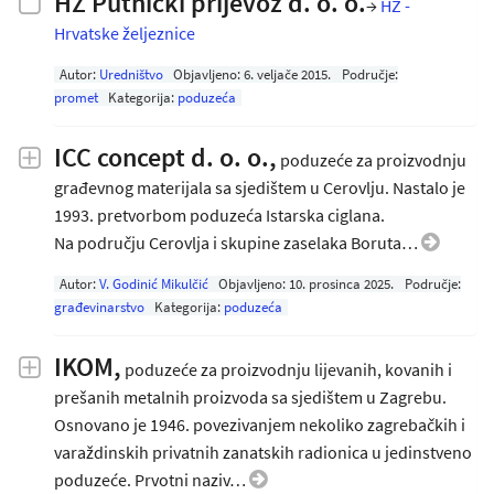
HŽ Putnički prijevoz d. o. o.
→
HŽ -
Hrvatske željeznice
Autor:
Uredništvo
Objavljeno:
6. veljače 2015
.
Područje:
promet
Kategorija:
poduzeća
ICC concept d. o. o.,
poduzeće za proizvodnju
građevnog materijala sa sjedištem u Cerovlju. Nastalo je
1993. pretvorbom poduzeća Istarska ciglana.
Na području Cerovlja i skupine zaselaka Boruta…
Autor:
V. Godinić Mikulčić
Objavljeno:
10. prosinca 2025
.
Područje:
građevinarstvo
Kategorija:
poduzeća
IKOM,
poduzeće za proizvodnju lijevanih, kovanih i
prešanih metalnih proizvoda sa sjedištem u Zagrebu.
Osnovano je 1946. povezivanjem nekoliko zagrebačkih i
varaždinskih privatnih zanatskih radionica u jedinstveno
poduzeće. Prvotni naziv…