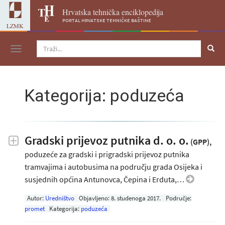
Hrvatska tehnička enciklopedija
portal hrvatske tehničke baštine
LZMK
Navigacija
Kategorija: poduzeća
Gradski prijevoz putnika d. o. o.
(GPP),
poduzeće za gradski i prigradski prijevoz putnika
tramvajima i autobusima na području grada Osijeka i
susjednih općina Antunovca, Čepina i Erduta,…
Autor:
Uredništvo
Objavljeno:
8. studenoga 2017
.
Područje:
promet
Kategorija:
poduzeća