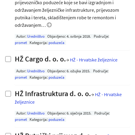
prijevozničko poduzeće koje se bavi izgradnjom i
održavanjem željezničke infrastrukture, prijevozom
putnika i tereta, skladištenjem robe te remontom i
održavanjem…
Autor:
Uredništvo
Objavljeno:
4. svibnja 2018
.
Područje:
promet
Kategorija:
poduzeća
HŽ Cargo d. o. o.
→
HŽ - Hrvatske željeznice
Autor:
Uredništvo
Objavljeno:
6. ožujka 2015
.
Područje:
promet
Kategorija:
poduzeća
HŽ Infrastruktura d. o. o.
→
HŽ - Hrvatske
željeznice
Autor:
Uredništvo
Objavljeno:
6. siječnja 2015
.
Područje:
promet
Kategorija:
poduzeća