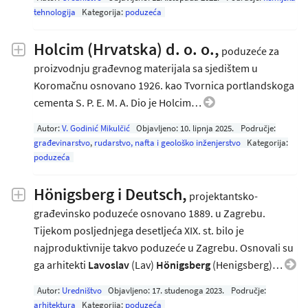
tehnologija
Kategorija:
poduzeća
Holcim (Hrvatska) d. o. o.,
poduzeće za
proizvodnju građevnog materijala sa sjedištem u
Koromačnu osnovano 1926. kao Tvornica portlandskoga
cementa S. P. E. M. A. Dio je Holcim…
Autor:
V. Godinić Mikulčić
Objavljeno:
10. lipnja 2025
.
Područje:
građevinarstvo
,
rudarstvo, nafta i geološko inženjerstvo
Kategorija:
poduzeća
Hönigsberg i Deutsch,
projektantsko-
građevinsko poduzeće osnovano 1889. u Zagrebu.
Tijekom posljednjega desetljeća XIX. st. bilo je
najproduktivnije takvo poduzeće u Zagrebu. Osnovali su
ga arhitekti
Lavoslav
(Lav)
Hönigsberg
(Henigsberg)…
Autor:
Uredništvo
Objavljeno:
17. studenoga 2023
.
Područje:
arhitektura
Kategorija:
poduzeća