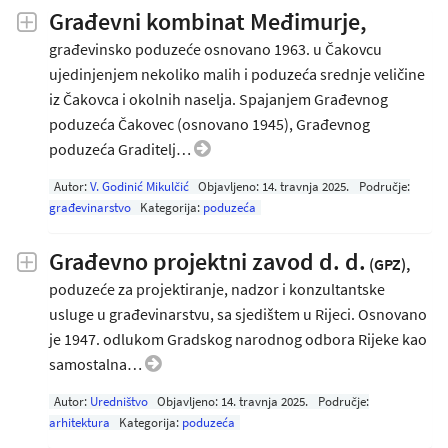
Građevni kombinat Međimurje,
građevinsko poduzeće osnovano 1963. u Čakovcu
ujedinjenjem nekoliko malih i poduzeća srednje veličine
iz Čakovca i okolnih naselja. Spajanjem Građevnog
poduzeća Čakovec (osnovano 1945), Građevnog
poduzeća Graditelj…
Autor:
V. Godinić Mikulčić
Objavljeno:
14. travnja 2025
.
Područje:
građevinarstvo
Kategorija:
poduzeća
Građevno projektni zavod d. d.
(GPZ),
poduzeće za projektiranje, nadzor i konzultantske
usluge u građevinarstvu, sa sjedištem u Rijeci. Osnovano
je 1947. odlukom Gradskog narodnog odbora Rijeke kao
samostalna…
Autor:
Uredništvo
Objavljeno:
14. travnja 2025
.
Područje:
arhitektura
Kategorija:
poduzeća