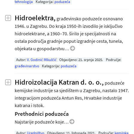
tehnologija
Kategorija:
poduzeća
Hidroelektra,
građevinsko poduzeće osnovano
1946. u Zagrebu. Do kraja 1950-ih izvodilo je isključivo
hidroelektrane, a 1960–70. širilo je specijalnosti na
ostala područja gradnje poput izgradnje cesta, tunela,
objekata u gospodarstvu…
Autor:
V. Godinić Mikulčić
Objavljeno:
21. srpnja 2025
.
Područje:
građevinarstvo
Kategorija:
poduzeća
Hidroizolacija Katran d. o. o.,
poduzeće
kemijske industrije sa sjedištem u Zagrebu, nastalo 1947.
integracijom poduzeća Antun Res, Hrvatske industrije
katrana i Istok.
Prethodnici poduzeća
Najstarije poduzeće koje…
Autor:
Uredništvo
Objavljeno:
11. listopada 2021
.
Područje:
kemijska