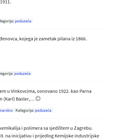
 1911.
tegorija:
poduzeća
đenovca, kojega je zametak pilana iz 1866.
tegorija:
poduzeća
štem u Vinkovcima, osnovano 1922. kao Parna
in (Karl) Basler,…
narstvo
Kategorija:
poduzeća
mikalija i polimera sa sjedištem u Zagrebu.
. na inicijativu i prijedlog Kemijske industrijske