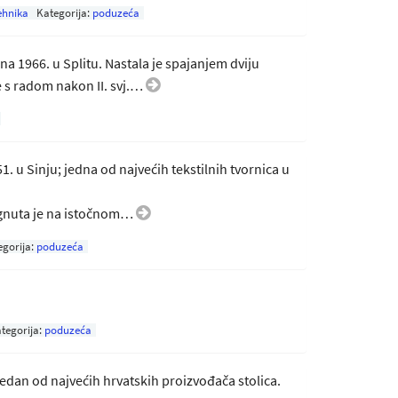
ehnika
Kategorija:
poduzeća
na 1966. u Splitu. Nastala je spajanjem dviju
e s radom nakon II. svj.…
. u Sinju; jedna od najvećih tekstilnih tvornica u
ignuta je na istočnom…
egorija:
poduzeća
tegorija:
poduzeća
edan od najvećih hrvatskih proizvođača stolica.