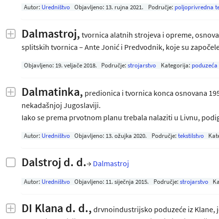
Autor:
Uredništvo
Objavljeno:
13. rujna 2021
.
Područje:
poljoprivredna t
Dalmastroj,
tvornica alatnih strojeva i opreme, osnova
splitskih tvornica – Ante Jonić i Predvodnik, koje su započel
Objavljeno:
19. veljače 2018
.
Područje:
strojarstvo
Kategorija:
poduzeća
Dalmatinka,
predionica i tvornica konca osnovana 1951
nekadašnjoj Jugoslaviji.
Iako se prema prvotnom planu trebala nalaziti u Livnu, pod
Autor:
Uredništvo
Objavljeno:
13. ožujka 2020
.
Područje:
tekstilstvo
Kat
Dalstroj d. d.
→
Dalmastroj
Autor:
Uredništvo
Objavljeno:
11. siječnja 2015
.
Područje:
strojarstvo
Ka
DI Klana d. d.,
drvnoindustrijsko poduzeće iz Klane, j