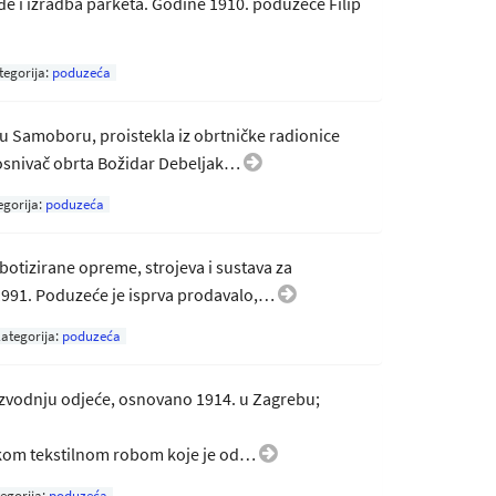
đe i izradba parketa. Godine 1910. poduzeće Filip
tegorija:
poduzeća
u Samoboru, proistekla iz obrtničke radionice
. osnivač obrta Božidar Debeljak…
egorija:
poduzeća
botizirane opreme, strojeva i sustava za
 1991. Poduzeće je isprva prodavalo,…
ategorija:
poduzeća
zvodnju odjeće, osnovano 1914. u Zagrebu;
nskom tekstilnom robom koje je od…
egorija:
poduzeća