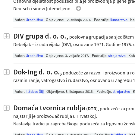
Osnovna djelatnost poduzeća bila je proizvodnja piljene gra
Deutsch i sinovi (utemeljeno…
Autor:
Uredništvo
Objavljeno:
12. svibnja 2021
.
Područje:
šumarstvo
Ka
DIV grupa d. o. o.,
poslovna grupacija sa sjedištem 
Debeljak – izrada vijaka (DIV), osnovane 1971. Godine 1975
Autor:
Uredništvo
Objavljeno:
3. veljače 2017
.
Područje:
strojarstvo
Kat
Dok-Ing d. o. o.
,
poduzeće za razvoj i proizvodnju ro
razminiranje, vatrogastvo i rudarstvo, osnovano u Zagrebu
Autor:
I. Žebec Šilj
Objavljeno:
3. listopada 2016
.
Područje:
strojarstvo
K
Domaća tvornica rublja
(DTR),
poduzeće za proi
najstariji je proizvođač rublja u Hrvatskoj.
Nastavlja tradiciju zagrebačkoga poduzeća za trgovinu že
Autor:
Uredništvo
Objavljeno:
15. travnja 2019
.
Područje:
tekstilstvo
Kat