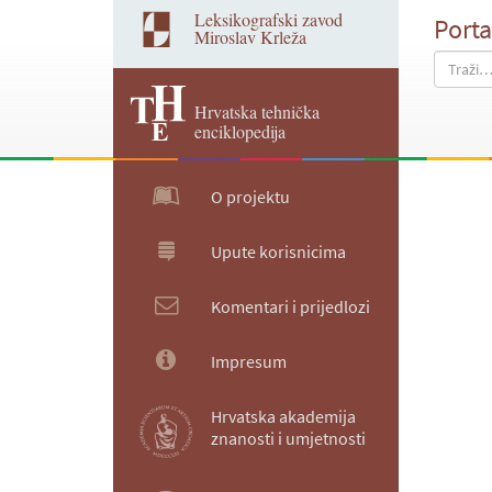
Leksikografski zavod
Porta
Miroslav Krleža
Hrvatska tehnička
enciklopedija
O projektu
Upute korisnicima
Komentari i prijedlozi
Impresum
Hrvatska akademija
znanosti i umjetnosti