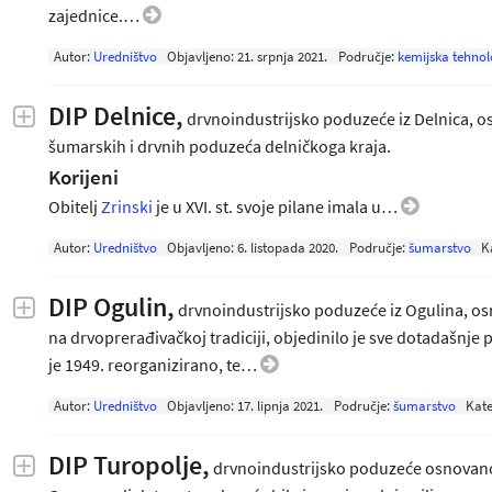
zajednice.…
Autor:
Uredništvo
Objavljeno:
21. srpnja 2021
.
Područje:
kemijska tehnol
DIP Delnice,
drvnoindustrijsko poduzeće iz Delnica, o
šumarskih i drvnih poduzeća delničkoga kraja.
Korijeni
Obitelj
Zrinski
je u XVI. st. svoje pilane imala u…
Autor:
Uredništvo
Objavljeno:
6. listopada 2020
.
Područje:
šumarstvo
K
DIP Ogulin,
drvnoindustrijsko poduzeće iz Ogulina, o
na drvoprerađivačkoj tradiciji, objedinilo je sve dotadašnje
je 1949. reorganizirano, te…
Autor:
Uredništvo
Objavljeno:
17. lipnja 2021
.
Područje:
šumarstvo
Kate
DIP Turopolje,
drvnoindustrijsko poduzeće osnovano 