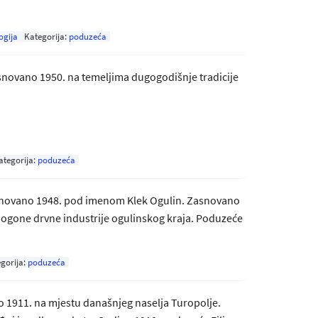
ogija
Kategorija:
poduzeća
snovano 1950. na temeljima dugogodišnje tradicije
ategorija:
poduzeća
snovano 1948. pod imenom Klek Ogulin. Zasnovano
 pogone drvne industrije ogulinskog kraja. Poduzeće
gorija:
poduzeća
1911. na mjestu današnjeg naselja Turopolje.