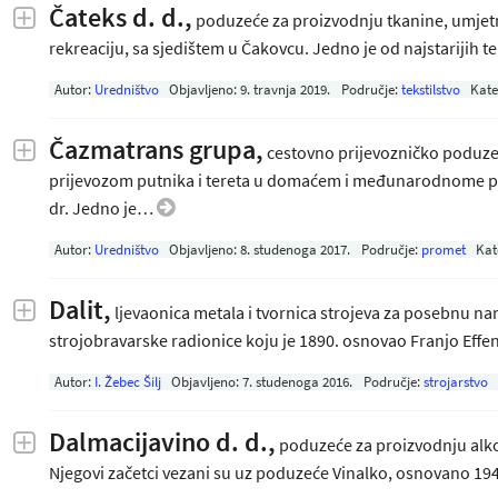
Čateks d. d.,
poduzeće za proizvodnju tkanine, umjetne
rekreaciju, sa sjedištem u Čakovcu. Jedno je od najstarijih 
Autor:
Uredništvo
Objavljeno:
9. travnja 2019
.
Područje:
tekstilstvo
Kate
Čazmatrans grupa,
cestovno prijevozničko poduzeć
prijevozom putnika i tereta u domaćem i međunarodnome pr
dr. Jedno je…
Autor:
Uredništvo
Objavljeno:
8. studenoga 2017
.
Područje:
promet
Kat
Dalit
,
ljevaonica metala i tvornica strojeva za posebnu na
strojobravarske radionice koju je 1890. osnovao Franjo Effe
Autor:
I. Žebec Šilj
Objavljeno:
7. studenoga 2016
.
Područje:
strojarstvo
Dalmacijavino d. d.,
poduzeće za proizvodnju alkoh
Njegovi začetci vezani su uz poduzeće Vinalko, osnovano 1946