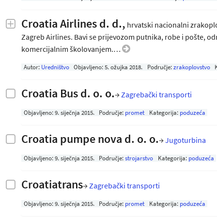
Croatia Airlines d. d.,
hrvatski nacionalni zrakopl
Zagreb Airlines. Bavi se prijevozom putnika, robe i pošte, 
komercijalnim školovanjem.…
Autor:
Uredništvo
Objavljeno:
5. ožujka 2018
.
Područje:
zrakoplovstvo
Croatia Bus d. o. o.
→
Zagrebački transporti
Objavljeno:
9. siječnja 2015
.
Područje:
promet
Kategorija:
poduzeća
Croatia pumpe nova d. o. o.
→
Jugoturbina
Objavljeno:
9. siječnja 2015
.
Područje:
strojarstvo
Kategorija:
poduzeća
Croatiatrans
→
Zagrebački transporti
Objavljeno:
9. siječnja 2015
.
Područje:
promet
Kategorija:
poduzeća