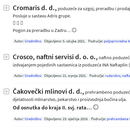
Cromaris d. d.,
poduzeće za uzgoj, preradbu i prodaj
Posluje u sastavu Adris grupe.
  
Pogon za preradbu u Zadru…
Autor:
Uredništvo
Objavljeno:
5. ožujka 2021
.
Područje:
poljoprivredna t
Crosco, naftni servisi d. o. o.,
naftno poduzeće 
izdvajanjem pojedinih sastavnica iz poduzeća INA Naftaplin 
Autor:
Uredništvo
Objavljeno:
21. srpnja 2021
.
Područje:
rudarstvo, nafta
Čakovečki mlinovi d. d.,
prehrambeno poduzeće 
djelatnosti mlinarstvo, pekarstvo i proizvodnja bučina ulja.
Od osnutka do kraja II. svj. rata…
Autor:
Uredništvo
Objavljeno:
23. siječnja 2019
.
Područje:
prehrambena t