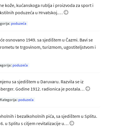
 kože, kućanskoga rublja i proizvoda za sport i
tekstilnih poduzeća u Hrvatskoj.…
gorija:
poduzeća
e osnovano 1949. sa sjedištem u Čazmi. Bavi se
ometu te trgovinom, turizmom, ugostiteljstvom i
egorija:
poduzeća
mjenu sa sjedištem u Daruvaru. Razvila se iz
nberger. Godine 1912. radionica je postala…
Kategorija:
poduzeća
olnih i bezalkoholnih pića, sa sjedištem u Splitu.
. u Splitu s ciljem revitalizacije u…