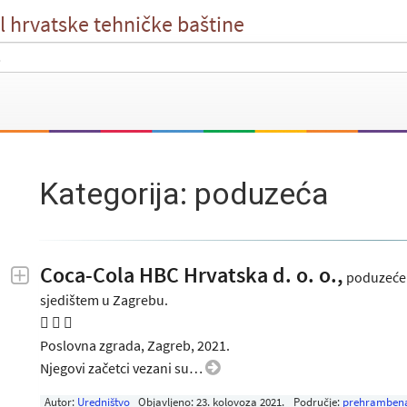
l hrvatske tehničke baštine
Kategorija: poduzeća
Coca-Cola HBC Hrvatska d. o. o.,
poduzeće z
sjedištem u Zagrebu.
  
Poslovna zgrada, Zagreb, 2021.
Njegovi začetci vezani su…
Autor:
Uredništvo
Objavljeno:
23. kolovoza 2021
.
Područje:
prehrambena