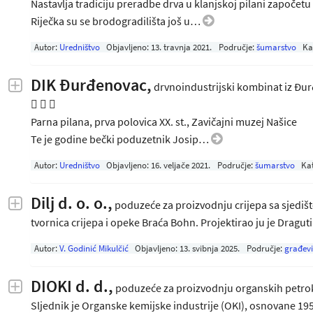
Nastavlja tradiciju preradbe drva u klanjskoj pilani započetu
Riječka su se brodogradilišta još u…
Autor:
Uredništvo
Objavljeno:
13. travnja 2021
.
Područje:
šumarstvo
Ka
DIK Đurđenovac,
drvnoindustrijski kombinat iz Đur
  
Parna pilana, prva polovica XX. st., Zavičajni muzej Našice
Te je godine bečki poduzetnik Josip…
Autor:
Uredništvo
Objavljeno:
16. veljače 2021
.
Područje:
šumarstvo
Ka
Dilj d. o. o.,
poduzeće za proizvodnju crijepa sa sjedi
tvornica crijepa i opeke Braća Bohn. Projektirao ju je Dragut
Autor:
V. Godinić Mikulčić
Objavljeno:
13. svibnja 2025
.
Područje:
građevi
DIOKI d. d.,
poduzeće za proizvodnju organskih petroke
Sljednik je Organske kemijske industrije (OKI), osnovane 1959