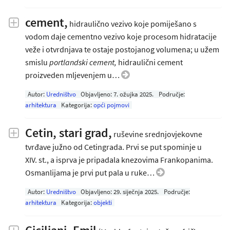
cement,
hidraulično vezivo koje pomiješano s
vodom daje cementno vezivo koje procesom hidratacije
veže i otvrdnjava te ostaje postojanog volumena; u užem
smislu
portlandski cement,
hidraulični cement
proizveden mljevenjem u…
Autor:
Uredništvo
Objavljeno:
7. ožujka 2025
.
Područje:
arhitektura
Kategorija:
opći pojmovi
Cetin, stari grad,
ruševine srednjovjekovne
tvrđave južno od Cetingrada. Prvi se put spominje u
XIV. st., a isprva je pripadala knezovima Frankopanima.
Osmanlijama je prvi put pala u ruke…
Autor:
Uredništvo
Objavljeno:
29. siječnja 2025
.
Područje:
arhitektura
Kategorija:
objekti