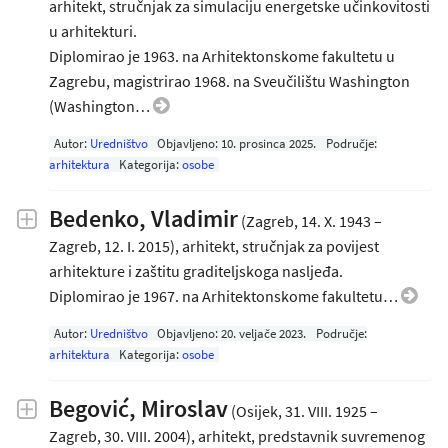
arhitekt, stručnjak za simulaciju energetske učinkovitosti
u arhitekturi.
Diplomirao je 1963. na Arhitektonskome fakultetu u
Zagrebu, magistrirao 1968. na Sveučilištu Washington
(Washington…
Autor:
Uredništvo
Objavljeno:
10. prosinca 2025
.
Područje:
arhitektura
Kategorija:
osobe
Bedenko, Vladimir
(Zagreb, 14. X. 1943 –
Zagreb, 12. I. 2015), arhitekt, stručnjak za povijest
arhitekture i zaštitu graditeljskoga nasljeđa.
Diplomirao je 1967. na Arhitektonskome fakultetu…
Autor:
Uredništvo
Objavljeno:
20. veljače 2023
.
Područje:
arhitektura
Kategorija:
osobe
Begović, Miroslav
(Osijek, 31. VIII. 1925 –
Zagreb, 30. VIII. 2004), arhitekt, predstavnik suvremenog