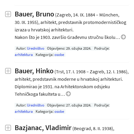
Bauer, Bruno
(Zagreb, 14. IX. 1884 – München,
30. IX. 1955), arhitekt, predstavnik protomodernističkog
izraza u hrvatskoj arhitekturi.
Nakon što je 1903. završio Građevnu stručnu školu…
Autor:
Uredništvo
Objavljeno:
29. ožujka 2024
.
Područje:
arhitektura
Kategorija:
osobe
Bauer, Hinko
(Trst, 17. I. 1908 – Zagreb, 12. I. 1986),
arhitekt, predstavnik moderne u hrvatskoj arhitekturi.
Diplomirao je 1931. na Arhitektonskom odsjeku
Tehničkoga fakulteta u…
Autor:
Uredništvo
Objavljeno:
27. ožujka 2024
.
Područje:
arhitektura
Kategorija:
osobe
Bazjanac, Vladimir
(Beograd, 8. II. 1938),