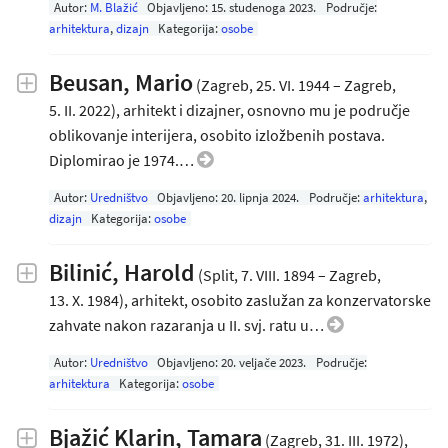
Autor:
M. Blažić
Objavljeno:
15. studenoga 2023
.
Područje:
arhitektura
,
dizajn
Kategorija:
osobe
Beusan, Mario
(Zagreb, 25. VI. 1944 – Zagreb,
5. II. 2022), arhitekt i dizajner, osnovno mu je područje
oblikovanje interijera, osobito izložbenih postava.
Diplomirao je 1974.…
Autor:
Uredništvo
Objavljeno:
20. lipnja 2024
.
Područje:
arhitektura
,
dizajn
Kategorija:
osobe
Bilinić, Harold
(Split, 7. VIII. 1894 – Zagreb,
13. X. 1984), arhitekt, osobito zaslužan za konzervatorske
zahvate nakon razaranja u II. svj. ratu u…
Autor:
Uredništvo
Objavljeno:
20. veljače 2023
.
Područje:
arhitektura
Kategorija:
osobe
Bjažić Klarin, Tamara
(Zagreb, 31. III. 1972),