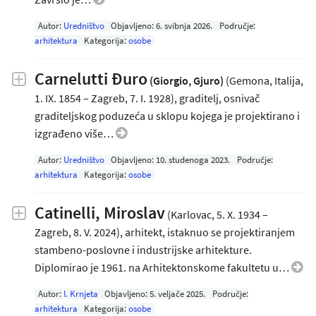
Autor:
Uredništvo
Objavljeno:
6. svibnja 2026
.
Područje:
arhitektura
Kategorija:
osobe
Carnelutti Đuro
(Giorgio, Gjuro)
(Gemona, Italija,
1. IX. 1854 – Zagreb, 7. I. 1928), graditelj, osnivač
graditeljskog poduzeća u sklopu kojega je projektirano i
izgrađeno više…
Autor:
Uredništvo
Objavljeno:
10. studenoga 2023
.
Područje:
arhitektura
Kategorija:
osobe
Catinelli, Miroslav
(Karlovac, 5. X. 1934 –
Zagreb, 8. V. 2024), arhitekt, istaknuo se projektiranjem
stambeno-poslovne i industrijske arhitekture.
Diplomirao je 1961. na Arhitektonskome fakultetu u…
Autor:
I. Krnjeta
Objavljeno:
5. veljače 2025
.
Područje:
arhitektura
Kategorija:
osobe