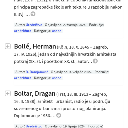
principa zagrebačke škole arhitekture u razdoblju nakon
II. svj. …
Autor:
Uredništvo
Objavljeno:
2. travnja 2024
.
Područje:
arhitektura
Kategorija:
osobe
Bollé, Herman
(Köln, 18. X. 1845 – Zagreb,
17. IV. 1926), jedan od najvažnijih hrvatskih arhitekata
potkraj XIX. st. i početkom XX. st., autor…
Autor:
D. Damjanović
Objavljeno:
3. veljače 2025
.
Područje:
arhitektura
Kategorija:
osobe
Boltar, Dragan
(Trst, 18. III. 1913 – Zagreb,
16. II. 1988), arhitekt i urbanist, radio je u području
suvremenog urbanizma i prostornog planiranja.
Diplomirao je 1936.…
Autor:
Uredništvo
Objavljeno:
19. lipnja 2024
.
Područje: