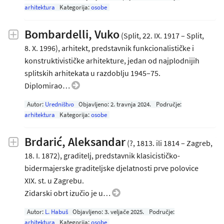
arhitektura
Kategorija:
osobe
Bombardelli, Vuko
(Split, 22. IX. 1917 – Split,
8. X. 1996), arhitekt, predstavnik funkcionalističke i
konstruktivističke arhitekture, jedan od najplodnijih
splitskih arhitekata u razdoblju 1945–75.
Diplomirao…
Autor:
Uredništvo
Objavljeno:
2. travnja 2024
.
Područje:
arhitektura
Kategorija:
osobe
Brdarić, Aleksandar
(?, 1813. ili 1814 – Zagreb,
18. I. 1872), graditelj, predstavnik klasicističko-
bidermajerske graditeljske djelatnosti prve polovice
XIX. st. u Zagrebu.
Zidarski obrt izučio je u…
Autor:
L. Habuš
Objavljeno:
3. veljače 2025
.
Područje:
arhitektura
Kategorija:
osobe