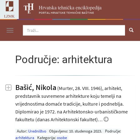
Hrvatska tehnička enciklopedija
portal hrvatske tehničke baštine
LZMK
Navigacija
Područje: arhitektura
Bašić, Nikola
(Murter, 28. VIII. 1946), arhitekt,
predstavnik suvremene arhitekture koju temelji na
vrijednostima domaće tradicije, kulture i podneblja.
Diplomirao je 1972. na Arhitektonsko-urbanističkome
fakultetu (danas Arhitektonski fakultet)…
Autor:
Uredništvo
Objavljeno:
10. studenoga 2023
.
Područje:
arhitektura
Kategorija:
osobe