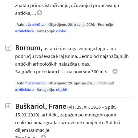
znatan prinos istraživanju, očuvanju i proučavanju
antičke,…
Autor:
Uredništvo
Objavljeno:
20. travnja 2026
.
Područje:
arhitektura
Kategorija:
osobe
Burnum,
ostatci rimskoga vojnoga logora na
području Ivoševaca kraj Knina. Jedno od najznačajnijih
antičkih arheoloških nalazišta u nas.
Sagrađen početkom I. st. na površini 360 m ×…
Autor:
Uredništvo
Objavljeno:
29. siječnja 2025
.
Područje:
arhitektura
Kategorija:
objekti
Buškariol, Frane
(Vis, 29. XII. 1918 – Split,
15. XI. 2010), arhitekt, zapažen po mnogobrojnim
realizacijama zgrada raznovrsne namjene u Splitu i
diljem Dalmacije.
Završio je…