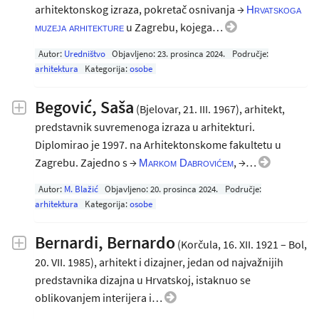
arhitektonskog izraza, pokretač osnivanja →
Hrvatskoga
u Zagrebu, kojega…
muzeja arhitekture
Autor:
Uredništvo
Objavljeno:
23. prosinca 2024
.
Područje:
arhitektura
Kategorija:
osobe
Begović, Saša
(Bjelovar, 21. III. 1967), arhitekt,
predstavnik suvremenoga izraza u arhitekturi.
Diplomirao je 1997. na Arhitektonskome fakultetu u
Zagrebu. Zajedno s →
, →…
Markom Dabrovićem
Autor:
M. Blažić
Objavljeno:
20. prosinca 2024
.
Područje:
arhitektura
Kategorija:
osobe
Bernardi, Bernardo
(Korčula, 16. XII. 1921 – Bol,
20. VII. 1985), arhitekt i dizajner, jedan od najvažnijih
predstavnika dizajna u Hrvatskoj, istaknuo se
oblikovanjem interijera i…