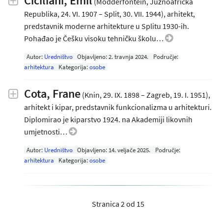
Ciciliani, Emil
(Modderfontein, Južnoafrička
Republika, 24. VI. 1907 – Split, 30. VII. 1944), arhitekt,
predstavnik moderne arhitekture u Splitu 1930-ih.
Pohađao je Češku visoku tehničku školu…
Autor:
Uredništvo
Objavljeno:
2. travnja 2024
.
Područje:
arhitektura
Kategorija:
osobe
Cota, Frane
(Knin, 29. IX. 1898 – Zagreb, 19. I. 1951),
arhitekt i kipar, predstavnik funkcionalizma u arhitekturi.
Diplomirao je kiparstvo 1924. na Akademiji likovnih
umjetnosti…
Autor:
Uredništvo
Objavljeno:
14. veljače 2025
.
Područje:
arhitektura
Kategorija:
osobe
Stranica 2 od 15