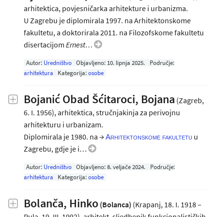
arhitektica, povjesničarka arhitekture i urbanizma.
U Zagrebu je diplomirala 1997. na Arhitektonskome
fakultetu, a doktorirala 2011. na Filozofskome fakultetu
disertacijom
Ernest…
Autor:
Uredništvo
Objavljeno:
10. lipnja 2025
.
Područje:
arhitektura
Kategorija:
osobe
Bojanić Obad Šćitaroci, Bojana
(Zagreb,
6. I. 1956), arhitektica, stručnjakinja za perivojnu
arhitekturu i urbanizam.
Diplomirala je 1980. na →
u
Arhitektonskome fakultetu
Zagrebu, gdje je i…
Autor:
Uredništvo
Objavljeno:
8. veljače 2024
.
Područje:
arhitektura
Kategorija:
osobe
Bolanča, Hinko
(Bolanca)
(Krapanj, 18. I. 1918 –
Pula, 19. III. 1992), arhitekt, sljedbenik funkcionalističkih