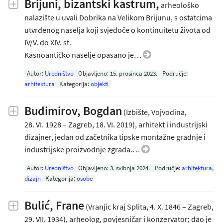
Brijuni, bizantski kastrum,
arheološko
nalazište u uvali Dobrika na Velikom Brijunu, s ostatcima
utvrđenog naselja koji svjedoče o kontinuitetu života od
IV/V. do XIV. st.
Kasnoantičko naselje opasano je…
Autor:
Uredništvo
Objavljeno:
15. prosinca 2023
.
Područje:
arhitektura
Kategorija:
objekti
Budimirov, Bogdan
(Izbište, Vojvodina,
28. VI. 1928 – Zagreb, 18. VI. 2019), arhitekt i industrijski
dizajner, jedan od začetnika tipske montažne gradnje i
industrijske proizvodnje zgrada.…
Autor:
Uredništvo
Objavljeno:
3. svibnja 2024
.
Područje:
arhitektura
,
dizajn
Kategorija:
osobe
Bulić, Frane
(Vranjic kraj Splita, 4. X. 1846 – Zagreb,
29. VII. 1934), arheolog, povjesničar i konzervator; dao je