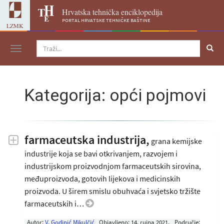
Hrvatska tehnička enciklopedija
portal hrvatske tehničke baštine
LZMK
Navigacija
Kategorija: opći pojmovi
farmaceutska industrija,
grana kemijske
industrije koja se bavi otkrivanjem, razvojem i
industrijskom proizvodnjom farmaceutskih sirovina,
međuproizvoda, gotovih lijekova i medicinskih
proizvoda. U širem smislu obuhvaća i svjetsko tržište
farmaceutskih i…
Autor:
V. Godinić Mikulčić
Objavljeno:
14. rujna 2021
.
Područje: