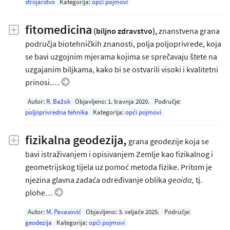
strojarstvo
Kategorija:
opći pojmovi
fitomedicina
(biljno zdravstvo),
znanstvena grana
područja biotehničkih znanosti, polja poljoprivrede, koja
se bavi uzgojnim mjerama kojima se sprečavaju štete na
uzgajanim biljkama, kako bi se ostvarili visoki i kvalitetni
prinosi.…
Autor:
R. Bažok
Objavljeno:
1. travnja 2020
.
Područje:
poljoprivredna tehnika
Kategorija:
opći pojmovi
fizikalna geodezija,
grana geodezije koja se
bavi istraživanjem i opisivanjem Zemlje kao fizikalnog i
geometrijskog tijela uz pomoć metoda fizike. Pritom je
njezina glavna zadaća određivanje oblika
geoida,
tj.
plohe…
Autor:
M. Pavasović
Objavljeno:
3. veljače 2025
.
Područje:
geodezija
Kategorija:
opći pojmovi