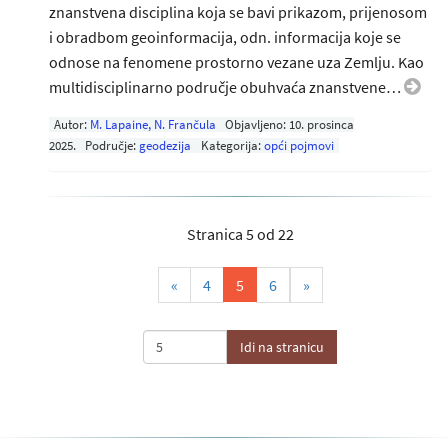
znanstvena disciplina koja se bavi prikazom, prijenosom
i obradbom geoinformacija, odn. informacija koje se
odnose na fenomene prostorno vezane uza Zemlju. Kao
multidisciplinarno područje obuhvaća znanstvene…
Autor:
M. Lapaine, N. Frančula
Objavljeno:
10. prosinca
2025
.
Područje:
geodezija
Kategorija:
opći pojmovi
Stranica 5 od 22
(current)
«
4
5
6
»