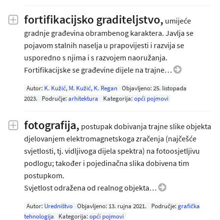
fortifikacijsko graditeljstvo,
umijeće
gradnje građevina obrambenog karaktera. Javlja se
pojavom stalnih naselja u prapovijesti i razvija se
usporedno s njima i s razvojem naoružanja.
Fortifikacijske se građevine dijele na trajne…
Autor:
K. Kužić
,
M. Kužić
,
K. Regan
Objavljeno:
25. listopada
2023
.
Područje:
arhitektura
Kategorija:
opći pojmovi
fotografija,
postupak dobivanja trajne slike objekta
djelovanjem elektromagnetskoga zračenja (najčešće
svjetlosti, tj. vidljivoga dijela spektra) na fotoosjetljivu
podlogu; također i pojedinačna slika dobivena tim
postupkom.
Svjetlost odražena od realnog objekta…
Autor:
Uredništvo
Objavljeno:
13. rujna 2021
.
Područje:
grafička
tehnologija
Kategorija:
opći pojmovi