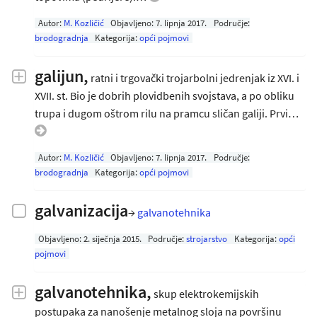
Autor:
M. Kozličić
Objavljeno:
7. lipnja 2017
.
Područje:
brodogradnja
Kategorija:
opći pojmovi
galijun,
ratni i trgovački trojarbolni jedrenjak iz XVI. i
XVII. st. Bio je dobrih plovidbenih svojstava, a po obliku
trupa i dugom oštrom rilu na pramcu sličan galiji. Prvi…
Autor:
M. Kozličić
Objavljeno:
7. lipnja 2017
.
Područje:
brodogradnja
Kategorija:
opći pojmovi
galvanizacija
→
galvanotehnika
Objavljeno:
2. siječnja 2015
.
Područje:
strojarstvo
Kategorija:
opći
pojmovi
galvanotehnika,
skup elektrokemijskih
postupaka za nanošenje metalnog sloja na površinu