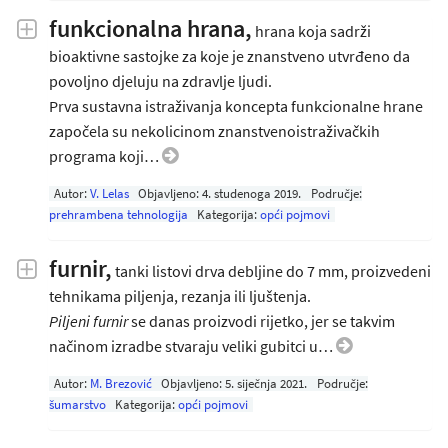
funkcionalna hrana,
hrana koja sadrži
bioaktivne sastojke za koje je znanstveno utvrđeno da
povoljno djeluju na zdravlje ljudi.
Prva sustavna istraživanja koncepta funkcionalne hrane
započela su nekolicinom znanstvenoistraživačkih
programa koji…
Autor:
V. Lelas
Objavljeno:
4. studenoga 2019
.
Područje:
prehrambena tehnologija
Kategorija:
opći pojmovi
furnir,
tanki listovi drva debljine do 7 mm, proizvedeni
tehnikama piljenja, rezanja ili ljuštenja.
Piljeni furnir
se danas proizvodi rijetko, jer se takvim
načinom izradbe stvaraju veliki gubitci u…
Autor:
M. Brezović
Objavljeno:
5. siječnja 2021
.
Područje:
šumarstvo
Kategorija:
opći pojmovi