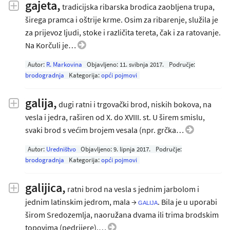
gajeta,
tradicijska ribarska brodica zaobljena trupa,
širega pramca i oštrije krme. Osim za ribarenje, služila je
za prijevoz ljudi, stoke i različita tereta, čak i za ratovanje.
Na Korčuli je…
Autor:
R. Markovina
Objavljeno:
11. svibnja 2017
.
Područje:
brodogradnja
Kategorija:
opći pojmovi
galija,
dugi ratni i trgovački brοd, niskih bokova, na
vesla i jedra, raširen od X. do XVIII. st. U širem smislu,
svaki brod s većim brojem vesala (npr. grčka…
Autor:
Uredništvo
Objavljeno:
9. lipnja 2017
.
Područje:
brodogradnja
Kategorija:
opći pojmovi
galijica,
ratni brod na vesla s jednim jarbolom i
jednim latinskim jedrom, mala →
. Bila je u uporabi
galija
širom Sredozemlja, naoružana dvama ili trima brodskim
topovima (pedrijere).…