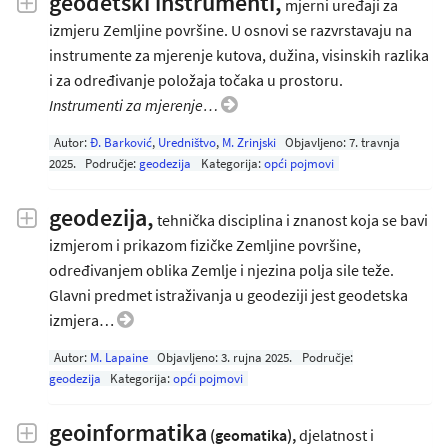
geodetski instrumenti,
mjerni uređaji za
izmjeru Zemljine površine. U osnovi se razvrstavaju na
instrumente za mjerenje kutova, dužina, visinskih razlika
i za određivanje položaja točaka u prostoru.
Instrumenti za mjerenje…
Autor:
Đ. Barković
,
Uredništvo
,
M. Zrinjski
Objavljeno:
7. travnja
2025
.
Područje:
geodezija
Kategorija:
opći pojmovi
geodezija,
tehnička disciplina i znanost koja se bavi
izmjerom i prikazom fizičke Zemljine površine,
određivanjem oblika Zemlje i njezina polja sile teže.
Glavni predmet istraživanja u geodeziji jest geodetska
izmjera…
Autor:
M. Lapaine
Objavljeno:
3. rujna 2025
.
Područje:
geodezija
Kategorija:
opći pojmovi
geoinformatika
(geomatika),
djelatnost i