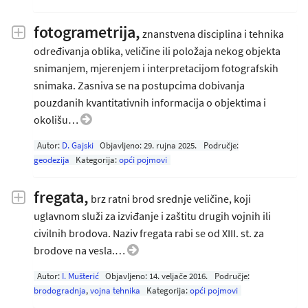
fotogrametrija,
znanstvena disciplina i tehnika
određivanja oblika, veličine ili položaja nekog objekta
snimanjem, mjerenjem i interpretacijom fotografskih
snimaka. Zasniva se na postupcima dobivanja
pouzdanih kvantitativnih informacija o objektima i
okolišu…
Autor:
D. Gajski
Objavljeno:
29. rujna 2025
.
Područje:
geodezija
Kategorija:
opći pojmovi
fregata,
brz ratni brod srednje veličine, koji
uglavnom služi za izviđanje i zaštitu drugih vojnih ili
civilnih brodova. Naziv fregata rabi se od XIII. st. za
brodove na vesla.…
Autor:
I. Mušterić
Objavljeno:
14. veljače 2016
.
Područje:
brodogradnja
,
vojna tehnika
Kategorija:
opći pojmovi