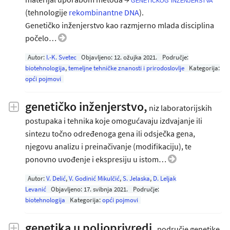
(tehnologije
rekombinantne DNA
).
Genetičko inženjerstvo kao razmjerno mlada disciplina
počelo…
Autor:
I.-K. Svetec
Objavljeno:
12. ožujka 2021
.
Područje:
biotehnologija
,
temeljne tehničke znanosti i prirodoslovlje
Kategorija:
opći pojmovi
genetičko inženjerstvo,
niz laboratorijskih
postupaka i tehnika koje omogućavaju izdvajanje ili
sintezu točno određenoga gena ili odsječka gena,
njegovu analizu i preinačivanje (modifikaciju), te
ponovno uvođenje i ekspresiju u istom…
Autor:
V. Delić
,
V. Godinić Mikulčić
,
S. Jelaska
,
D. Leljak
Levanić
Objavljeno:
17. svibnja 2021
.
Područje:
biotehnologija
Kategorija:
opći pojmovi
genetika u poljoprivredi,
područje genetike