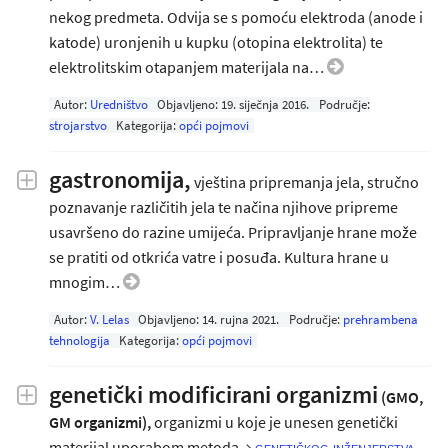
nekog predmeta. Odvija se s pomoću elektroda (anode i
katode) uronjenih u kupku (otopina elektrolita) te
elektrolitskim otapanjem materijala na…
Autor:
Uredništvo
Objavljeno:
19. siječnja 2016
.
Područje:
strojarstvo
Kategorija:
opći pojmovi
gastronomija,
vještina pripremanja jela, stručno
poznavanje različitih jela te načina njihove pripreme
usavršeno do razine umijeća. Pripravljanje hrane može
se pratiti od otkrića vatre i posuđa. Kultura hrane u
mnogim…
Autor:
V. Lelas
Objavljeno:
14. rujna 2021
.
Područje:
prehrambena
tehnologija
Kategorija:
opći pojmovi
genetički modificirani organizmi
(GMO,
GM organizmi),
organizmi u koje je unesen genetički
materijal uporabom metoda →
genetičkog inženjerstva