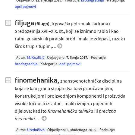
Objavljeno:
12. siječnja 2015
.
Područje:
brodogradnja
Kategorija:
opći pojmovi
filjuga
(filuga),
trgovački jedrenjak Jadrana i
Sredozemlja XVII‒XIX. st., koji se iznimno rabio i kao
ratni, gusarski ili piratski brod. Imala je zdepast, nizak i
širok trup s tupim,…
Autor:
M. Kozličić
Objavljeno:
7. lipnja 2017
.
Područje:
brodogradnja
Kategorija:
opći pojmovi
finomehanika,
znanstvenotehnička disciplina
koja se kao grana strojarstva bavi proučavanjem,
konstrukcijom i proizvodnjom komponenti i proizvoda
visoke točnosti izradbe i malih izmjera pojedinih
dijelova; kadšto
finomehanička tehnika
ili
precizna
mehanika.…
Autor:
Uredništvo
Objavljeno:
6. studenoga 2015
.
Područje: