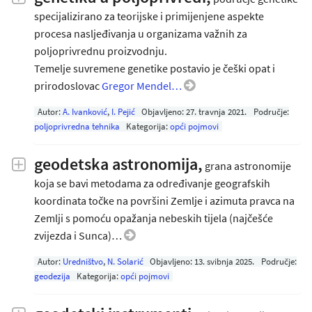
specijalizirano za teorijske i primijenjene aspekte
procesa nasljeđivanja u organizama važnih za
poljoprivrednu proizvodnju.
Temelje suvremene genetike postavio je češki opat i
prirodoslovac
Gregor Mendel…
Autor:
A. Ivanković
,
I. Pejić
Objavljeno:
27. travnja 2021
.
Područje:
poljoprivredna tehnika
Kategorija:
opći pojmovi
geodetska astronomija,
grana astronomije
koja se bavi metodama za određivanje geografskih
koordinata točke na površini Zemlje i azimuta pravca na
Zemlji s pomoću opažanja nebeskih tijela (najčešće
zvijezda i Sunca)…
Autor:
Uredništvo
,
N. Solarić
Objavljeno:
13. svibnja 2025
.
Područje:
geodezija
Kategorija:
opći pojmovi