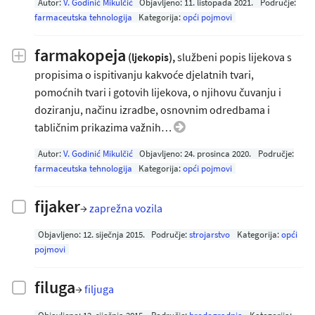
Autor:
V. Godinić Mikulčić
Objavljeno:
11. listopada 2021
.
Područje:
farmaceutska tehnologija
Kategorija:
opći pojmovi
farmakopeja
(ljekopis),
službeni popis lijekova s
propisima o ispitivanju kakvoće djelatnih tvari,
pomoćnih tvari i gotovih lijekova, o njihovu čuvanju i
doziranju, načinu izradbe, osnovnim odredbama i
tabličnim prikazima važnih…
Autor:
V. Godinić Mikulčić
Objavljeno:
24. prosinca 2020
.
Područje:
farmaceutska tehnologija
Kategorija:
opći pojmovi
fijaker
→
zaprežna vozila
Objavljeno:
12. siječnja 2015
.
Područje:
strojarstvo
Kategorija:
opći
pojmovi
filuga
→
filjuga