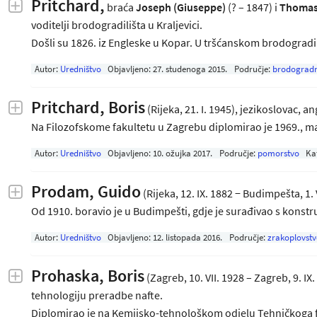
Pritchard,
braća
Joseph (Giuseppe)
(? – 1847) i
Thomas
voditelji brodogradilišta u Kraljevici.
Došli su 1826. iz Engleske u Kopar. U tršćanskom brodograd
Autor:
Uredništvo
Objavljeno:
27. studenoga 2015
.
Područje:
brodogradn
Pritchard, Boris
(Rijeka, 21. I. 1945), jezikoslovac, a
Na Filozofskome fakultetu u Zagrebu diplomirao je 1969., m
Autor:
Uredništvo
Objavljeno:
10. ožujka 2017
.
Područje:
pomorstvo
Ka
Prodam, Guido
(Rijeka, 12. IX. 1882 − Budimpešta, 1. 
Od 1910. boravio je u Budimpešti, gdje je surađivao s kon
Autor:
Uredništvo
Objavljeno:
12. listopada 2016
.
Područje:
zrakoplovstv
Prohaska, Boris
(Zagreb, 10. VII. 1928 – Zagreb, 9. IX
tehnologiju preradbe nafte.
Diplomirao je na Kemijsko-tehnološkom odjelu Tehničkoga 