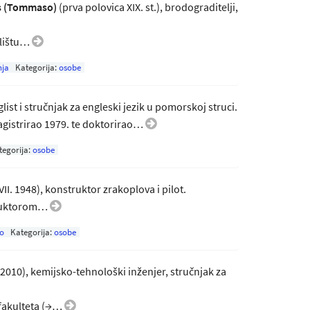
 (Tommaso)
(prva polovica XIX. st.), brodograditelji,
ilištu…
ja
Kategorija:
osobe
nglist i stručnjak za engleski jezik u pomorskoj struci.
agistrirao 1979. te doktorirao…
tegorija:
osobe
VII. 1948), konstruktor zrakoplova i pilot.
struktorom…
o
Kategorija:
osobe
. 2010), kemijsko-tehnološki inženjer, stručnjak za
fakulteta (→…