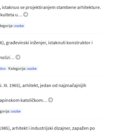
tekt, istaknuo se projektiranjem stambene arhitekture.
fakulteta u…
tegorija:
osobe
6), građevinski inženjer, istaknuti konstruktor i
analizi…
stvo
Kategorija:
osobe
5. XI. 1965), arhitekt, jedan od najznačajnijih
e papinskom katoličkom…
gorija:
osobe
 1985), arhitekt i industrijski dizajner, zapažen po