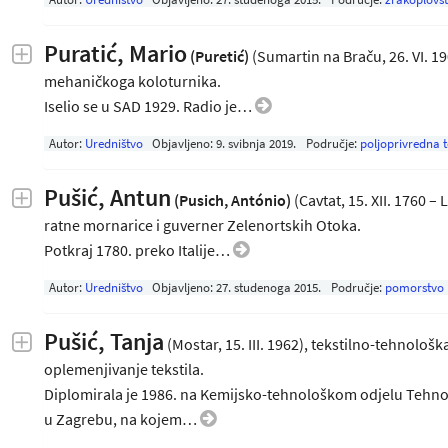
Puratić, Mario
(Puretić)
(Sumartin na Braču, 26. VI. 190
mehaničkoga koloturnika.
Iselio se u SAD 1929. Radio je…
Autor:
Uredništvo
Objavljeno:
9. svibnja 2019
.
Područje:
poljoprivredna 
Pušić, Antun
(Pusich, António)
(Cavtat, 15. XII. 1760 –
ratne mornarice i guverner Zelenortskih Otoka.
Potkraj 1780. preko Italije…
Autor:
Uredništvo
Objavljeno:
27. studenoga 2015
.
Područje:
pomorstvo
Pušić, Tanja
(Mostar, 15. III. 1962), tekstilno-tehnološk
oplemenjivanje tekstila.
Diplomirala je 1986. na Kemijsko-tehnološkom odjelu Tehno
u Zagrebu, na kojem…