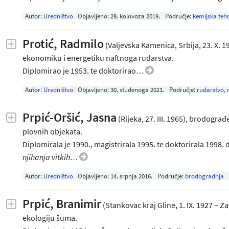
Autor:
Uredništvo
Objavljeno:
28. kolovoza 2019
.
Područje:
kemijska teh
Protić, Radmilo
(Valjevska Kamenica, Srbija, 23. X. 1
ekonomiku i energetiku naftnoga rudarstva.
Diplomirao je 1953. te doktorirao…
Autor:
Uredništvo
Objavljeno:
30. studenoga 2021
.
Područje:
rudarstvo, 
Prpić-Oršić, Jasna
(Rijeka, 27. III. 1965), brodogra
plovnih objekata.
Diplomirala je 1990., magistrirala 1995. te doktorirala 1998.
njihanja vitkih…
Autor:
Uredništvo
Objavljeno:
14. srpnja 2016
.
Područje:
brodogradnja
Prpić, Branimir
(Stankovac kraj Gline, 1. IX. 1927 – Za
ekologiju šuma.