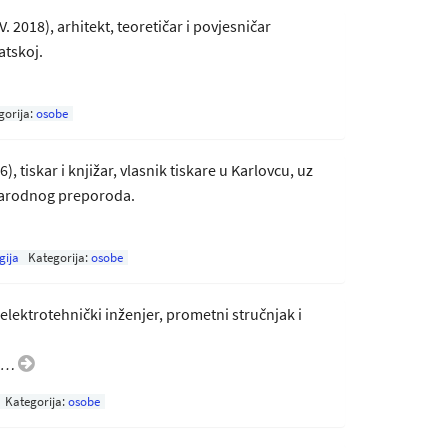
V. 2018), arhitekt, teoretičar i povjesničar
atskoj.
gorija:
osobe
), tiskar i knjižar, vlasnik tiskare u Karlovcu, uz
 narodnog preporoda.
gija
Kategorija:
osobe
), elektrotehnički inženjer, prometni stručnjak i
ka…
Kategorija:
osobe