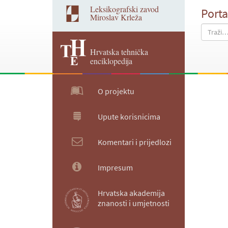
Leksikografski zavod
Porta
Miroslav Krleža
Hrvatska tehnička
enciklopedija
O projektu
Upute korisnicima
Komentari i prijedlozi
Impresum
Hrvatska akademija
znanosti i umjetnosti