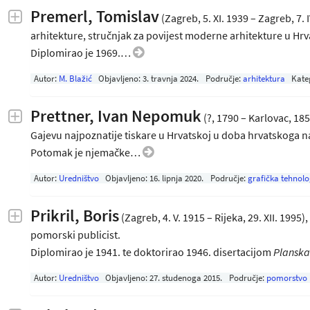
Premerl, Tomislav
(Zagreb, 5. XI. 1939 – Zagreb, 7. I
arhitekture, stručnjak za povijest moderne arhitekture u Hrv
Diplomirao je 1969.…
Autor:
M. Blažić
Objavljeno:
3. travnja 2024
.
Područje:
arhitektura
Kate
Prettner, Ivan Nepomuk
(?, 1790 – Karlovac, 1856
Gajevu najpoznatije tiskare u Hrvatskoj u doba hrvatskoga
Potomak je njemačke…
Autor:
Uredništvo
Objavljeno:
16. lipnja 2020
.
Područje:
grafička tehnolo
Prikril, Boris
(Zagreb, 4. V. 1915 – Rijeka, 29. XII. 1995
pomorski publicist.
Diplomirao je 1941. te doktorirao 1946. disertacijom
Plans
Autor:
Uredništvo
Objavljeno:
27. studenoga 2015
.
Područje:
pomorstvo