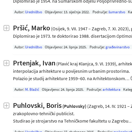
Diplomirao je 1954. na Šumarskom odjelu Poljoprivredno
Autor:
Uredništvo
Objavljeno:
13. siječnja 2022
.
Područje:
šumarstvo
Ka
Pršić, Marko
(Osijek, 9. VII. 1947 – Zagreb, 7. XI. 2023)
Diplomirao je 1973. te doktorirao 1988. disertacijom
Optimal
Autor:
Uredništvo
Objavljeno:
24. lipnja 2025
.
Područje:
građevinarstvo
Prtenjak, Ivan
(Plavić kraj Klanjca, 9. VI. 1939), arhit
interpolacija arhitekture u povijesnim urbanim prostorima.
Polazio je studij arhitekture 1959–60. na Arhitektonskom…
Autor:
M. Blažić
Objavljeno:
24. lipnja 2025
.
Područje:
arhitektura
Kateg
Puhlovski, Boris
(Puhlovsky)
(Zagreb, 14. IV. 1921 – 
zrakoplovno-tehnički publicist.
Studirao je strojarstvo na Tehničkome fakultetu u Zagrebu
Autor:
Uredništvo
Objavljeno:
27. studenoga 2015
.
Područje:
zrakoplovs