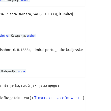
4 – Santa Barbara, SAD, 6. I. 1993), izumitelj
tehnika
Kategorija:
osobe
 Lisabon, 6. II. 1838), admiral portugalske kraljevske
Kategorija:
osobe
a inženjerka, stručnjakinja za njegu i
loškoga fakulteta (→
)
Tekstilno-tehnološki fakultet