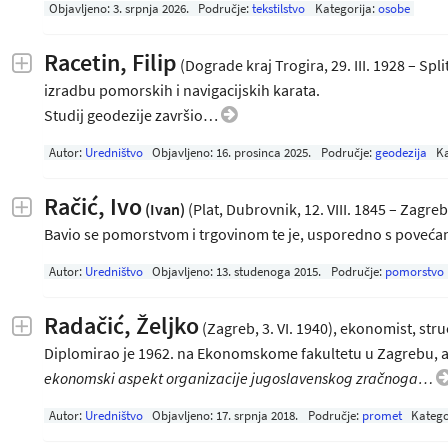
Objavljeno:
3. srpnja 2026
.
Područje:
tekstilstvo
Kategorija:
osobe
Racetin, Filip
(Dograde kraj Trogira, 29. III. 1928 – Spli
izradbu pomorskih i navigacijskih karata.
Studij geodezije završio…
Autor:
Uredništvo
Objavljeno:
16. prosinca 2025
.
Područje:
geodezija
Ka
Račić, Ivo
(Ivan)
(Plat, Dubrovnik, 12. VIII. 1845 – Zagreb
Bavio se pomorstvom i trgovinom te je, usporedno s pove
Autor:
Uredništvo
Objavljeno:
13. studenoga 2015
.
Područje:
pomorstvo
Radačić, Željko
(Zagreb, 3. VI. 1940), ekonomist, st
Diplomirao je 1962. na Ekonomskome fakultetu u Zagrebu, a
ekonomski aspekt organizacije jugoslavenskog zračnoga…
Autor:
Uredništvo
Objavljeno:
17. srpnja 2018
.
Područje:
promet
Katego