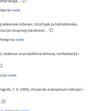
-šumarskoga…
tegorija:
osobe
, građevinski inženjer, stručnjak za hidrotehniku.
izacija nasipnog lukobrana…
Kategorija:
osobe
ekt, istaknuo se projektima obnova, revitalizacija i
orija:
osobe
Zagreb, 7. II. 1999), strojarski zrakoplovni inženjer i
…
tvo
Kategorija:
osobe