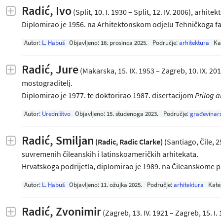
Radić, Ivo
(Split, 10. I. 1930 – Split, 12. IV. 2006), arhi
Diplomirao je 1956. na Arhitektonskom odjelu Tehničkoga 
Autor:
L. Habuš
Objavljeno:
16. prosinca 2025
.
Područje:
arhitektura
Ka
Radić, Jure
(Makarska, 15. IX. 1953 – Zagreb, 10. IX. 201
mostograditelj.
Diplomirao je 1977. te doktorirao 1987. disertacijom
Prilog 
Autor:
Uredništvo
Objavljeno:
15. studenoga 2023
.
Područje:
građevinar
Radić, Smiljan
(Radic, Radic Clarke)
(Santiago, Čile, 2
suvremenih čileanskih i latinskoameričkih arhitekata.
Hrvatskoga podrijetla, diplomirao je 1989. na Čileanskom
Autor:
L. Habuš
Objavljeno:
11. ožujka 2025
.
Područje:
arhitektura
Kate
Radić, Zvonimir
(Zagreb, 13. IV. 1921 – Zagreb, 15. I.