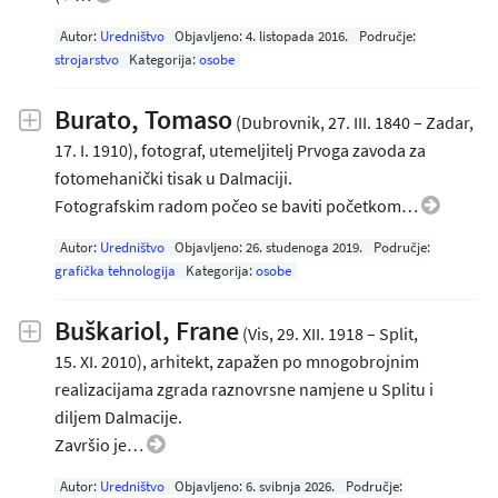
Autor:
Uredništvo
Objavljeno:
4. listopada 2016
.
Područje:
strojarstvo
Kategorija:
osobe
Burato, Tomaso
(Dubrovnik, 27. III. 1840 – Zadar,
17. I. 1910), fotograf, utemeljitelj Prvoga zavoda za
fotomehanički tisak u Dalmaciji.
Fotografskim radom počeo se baviti početkom…
Autor:
Uredništvo
Objavljeno:
26. studenoga 2019
.
Područje:
grafička tehnologija
Kategorija:
osobe
Buškariol, Frane
(Vis, 29. XII. 1918 – Split,
15. XI. 2010), arhitekt, zapažen po mnogobrojnim
realizacijama zgrada raznovrsne namjene u Splitu i
diljem Dalmacije.
Završio je…
Autor:
Uredništvo
Objavljeno:
6. svibnja 2026
.
Područje: