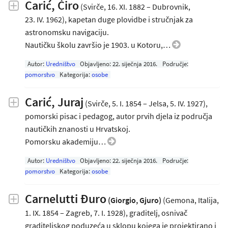
Carić, Ćiro
(Svirče, 16. XI. 1882 – Dubrovnik,
23. IV. 1962), kapetan duge plovidbe i stručnjak za
astronomsku navigaciju.
Nautičku školu završio je 1903. u Kotoru,…
Autor:
Uredništvo
Objavljeno:
22. siječnja 2016
.
Područje:
pomorstvo
Kategorija:
osobe
Carić, Juraj
(Svirče, 5. I. 1854 – Jelsa, 5. IV. 1927),
pomorski pisac i pedagog, autor prvih djela iz područja
nautičkih znanosti u Hrvatskoj.
Pomorsku akademiju…
Autor:
Uredništvo
Objavljeno:
22. siječnja 2016
.
Područje:
pomorstvo
Kategorija:
osobe
Carnelutti Đuro
(Giorgio, Gjuro)
(Gemona, Italija,
1. IX. 1854 – Zagreb, 7. I. 1928), graditelj, osnivač
graditeljskog poduzeća u sklopu kojega je projektirano i