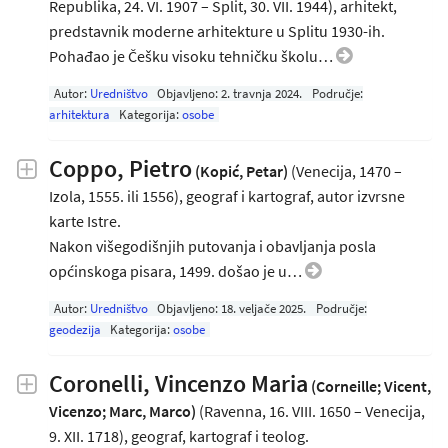
Republika, 24. VI. 1907 – Split, 30. VII. 1944), arhitekt,
predstavnik moderne arhitekture u Splitu 1930-ih.
Pohađao je Češku visoku tehničku školu…
Autor:
Uredništvo
Objavljeno:
2. travnja 2024
.
Područje:
arhitektura
Kategorija:
osobe
Coppo, Pietro
(Kopić, Petar)
(Venecija, 1470 –
Izola, 1555. ili 1556), geograf i kartograf, autor izvrsne
karte Istre.
Nakon višegodišnjih putovanja i obavljanja posla
općinskoga pisara, 1499. došao je u…
Autor:
Uredništvo
Objavljeno:
18. veljače 2025
.
Područje:
geodezija
Kategorija:
osobe
Coronelli, Vincenzo Maria
(Corneille; Vicent,
Vicenzo; Marc, Marco)
(Ravenna, 16. VIII. 1650 – Venecija,
9. XII. 1718), geograf, kartograf i teolog.