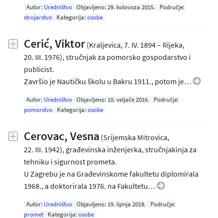
Autor:
Uredništvo
Objavljeno:
29. kolovoza 2015
.
Područje:
strojarstvo
Kategorija:
osobe
Cerić, Viktor
(Kraljevica, 7. IV. 1894 – Rijeka,
20. III. 1976), stručnjak za pomorsko gospodarstvo i
publicist.
Završio je Nautičku školu u Bakru 1911., potom je…
Autor:
Uredništvo
Objavljeno:
10. veljače 2016
.
Područje:
pomorstvo
Kategorija:
osobe
Cerovac, Vesna
(Srijemska Mitrovica,
22. III. 1942), građevinska inženjerka, stručnjakinja za
tehniku i sigurnost prometa.
U Zagrebu je na Građevinskome fakultetu diplomirala
1968., a doktorirala 1976. na Fakultetu…
Autor:
Uredništvo
Objavljeno:
19. lipnja 2018
.
Područje:
promet
Kategorija:
osobe