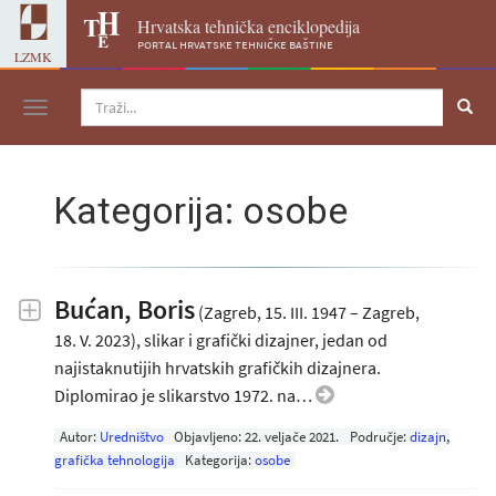
Hrvatska tehnička enciklopedija
portal hrvatske tehničke baštine
LZMK
Navigacija
Kategorija: osobe
Bućan, Boris
(Zagreb, 15. III. 1947 – Zagreb,
18. V. 2023), slikar i grafički dizajner, jedan od
najistaknutijih hrvatskih grafičkih dizajnera.
Diplomirao je slikarstvo 1972. na…
Autor:
Uredništvo
Objavljeno:
22. veljače 2021
.
Područje:
dizajn
,
grafička tehnologija
Kategorija:
osobe