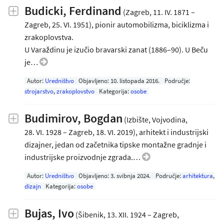
Budicki, Ferdinand
(Zagreb, 11. IV. 1871 –
Zagreb, 25. VI. 1951), pionir automobilizma, biciklizma i
zrakoplovstva.
U Varaždinu je izučio bravarski zanat (1886–90). U Beču
je…
Autor:
Uredništvo
Objavljeno:
10. listopada 2016
.
Područje:
strojarstvo
,
zrakoplovstvo
Kategorija:
osobe
Budimirov, Bogdan
(Izbište, Vojvodina,
28. VI. 1928 – Zagreb, 18. VI. 2019), arhitekt i industrijski
dizajner, jedan od začetnika tipske montažne gradnje i
industrijske proizvodnje zgrada.…
Autor:
Uredništvo
Objavljeno:
3. svibnja 2024
.
Područje:
arhitektura
,
dizajn
Kategorija:
osobe
Bujas, Ivo
(Šibenik, 13. XII. 1924 – Zagreb,