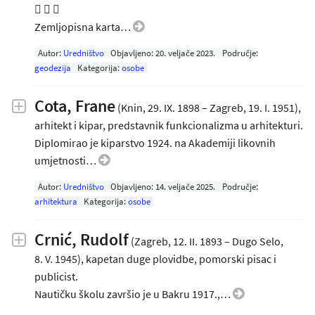
  
Zemljopisna karta…
Autor:
Uredništvo
Objavljeno:
20. veljače 2023
.
Područje:
geodezija
Kategorija:
osobe
Cota, Frane
(Knin, 29. IX. 1898 – Zagreb, 19. I. 1951),
arhitekt i kipar, predstavnik funkcionalizma u arhitekturi.
Diplomirao je kiparstvo 1924. na Akademiji likovnih
umjetnosti…
Autor:
Uredništvo
Objavljeno:
14. veljače 2025
.
Područje:
arhitektura
Kategorija:
osobe
Crnić, Rudolf
(Zagreb, 12. II. 1893 – Dugo Selo,
8. V. 1945), kapetan duge plovidbe, pomorski pisac i
publicist.
Nautičku školu završio je u Bakru 1917.,…