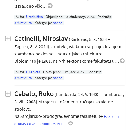
izgrađeno više…
Autor:
Uredništvo
Objavljeno:
10. studenoga 2023
.
Područje:
arhitektura
Kategorija:
osobe
Catinelli, Miroslav
(Karlovac, 5. X. 1934 –
Zagreb, 8. V. 2024), arhitekt, istaknuo se projektiranjem
stambeno-poslovne i industrijske arhitekture.
Diplomirao je 1961. na Arhitektonskome fakultetu u…
Autor:
I. Krnjeta
Objavljeno:
5. veljače 2025
.
Područje:
arhitektura
Kategorija:
osobe
Cebalo, Roko
(Lumbarda, 24. V. 1930 – Lumbarda,
5. VIII. 2008), strojarski inženjer, stručnjak za alatne
strojeve.
Na Strojarsko-brodograđevnome fakultetu (→
Fakultet
strojarstva i brodogradnje…