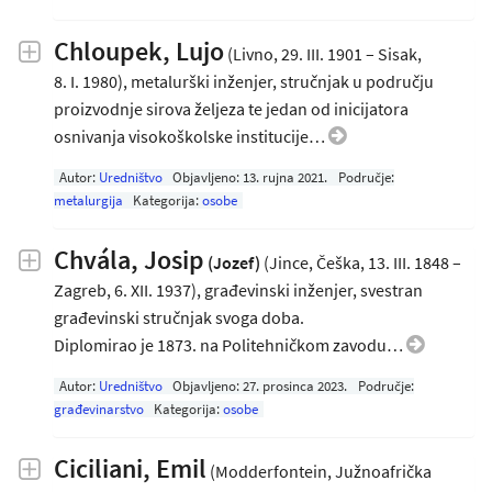
Chloupek, Lujo
(Livno, 29. III. 1901 – Sisak,
8. I. 1980), metalurški inženjer, stručnjak u području
proizvodnje sirova željeza te jedan od inicijatora
osnivanja visokoškolske institucije…
Autor:
Uredništvo
Objavljeno:
13. rujna 2021
.
Područje:
metalurgija
Kategorija:
osobe
Chvála, Josip
(Jozef)
(Jince, Češka, 13. III. 1848 –
Zagreb, 6. XII. 1937), građevinski inženjer, svestran
građevinski stručnjak svoga doba.
Diplomirao je 1873. na Politehničkom zavodu…
Autor:
Uredništvo
Objavljeno:
27. prosinca 2023
.
Područje:
građevinarstvo
Kategorija:
osobe
Ciciliani, Emil
(Modderfontein, Južnoafrička