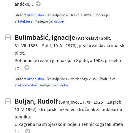
antičke,…
Autor:
Uredništvo
Objavljeno:
20. travnja 2026
.
Područje:
arhitektura
Kategorija:
osobe
Bulimbašić, Ignacije
(Vatroslav)
(Split,
31. VII. 1886 – Split, 19. XI. 1976), prvi hrvatski akrobatski
pilot.
Pohađao je realnu gimnaziju u Splitu, a 1903. preselio
se…
Autor:
Uredništvo
Objavljeno:
12. studenoga 2015
.
Područje:
zrakoplovstvo
Kategorija:
osobe
Buljan, Rudolf
(Sarajevo, 17. XII. 1925 − Zagreb,
13. V.
1992), strojarski inženjer, stručnjak za nuklearnu
tehniku.
U Zagrebu na strojarskom odjelu Tehničkoga fakulteta
(→ …