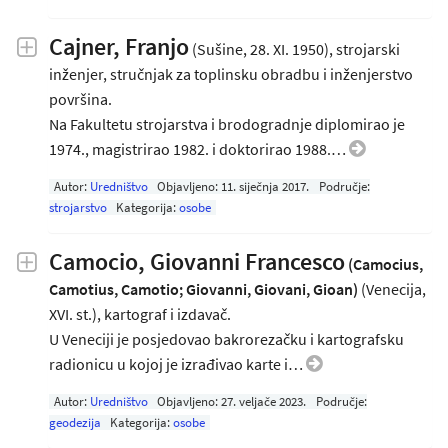
Cajner, Franjo
(Sušine, 28. XI. 1950), strojarski
inženjer, stručnjak za toplinsku obradbu i inženjerstvo
površina.
Na Fakultetu strojarstva i brodogradnje diplomirao je
1974., magistrirao 1982. i doktorirao 1988.…
Autor:
Uredništvo
Objavljeno:
11. siječnja 2017
.
Područje:
strojarstvo
Kategorija:
osobe
Camocio, Giovanni Francesco
(Camocius,
Camotius, Camotio; Giovanni, Giovani, Gioan)
(Venecija,
XVI. st.), kartograf i izdavač.
U Veneciji je posjedovao bakrorezačku i kartografsku
radionicu u kojoj je izrađivao karte i…
Autor:
Uredništvo
Objavljeno:
27. veljače 2023
.
Područje:
geodezija
Kategorija:
osobe