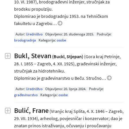
10. VI. 1987), brodograđevni inženjer, stručnjak za
brodsku propulziju.
Diplomirao je brodogradnju 1953. na Tehničkom
fakultetu u Zagrebu…
Autor:
Uredništvo
Objavljeno:
20. studenoga 2015
.
Područje:
brodogradnja
Kategorija:
osobe
Bukl, Stevan
(Buckl, Stjepan)
(Gora kraj Petrinje,
28. I. 1855 – Zagreb, 4. XII. 1925), građevinski inženjer,
stručnjak za hidrotehniku.
Diplomirao je građevinarstvo u Beču. Stručno…
Autor:
Uredništvo
Objavljeno:
20. lipnja 2024
.
Područje:
građevinarstvo
Kategorija:
osobe
Bulić, Frane
(Vranjic kraj Splita, 4. X. 1846 – Zagreb,
29. VII. 1934), arheolog, povjesničar i konzervator; dao je
znatan prinos istraživanju, očuvanju i proučavanju