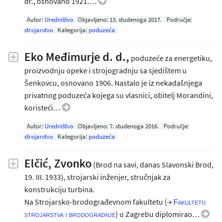
dr., osnovano 1921.…
Autor:
Uredništvo
Objavljeno:
13. studenoga 2017
.
Područje:
strojarstvo
Kategorija:
poduzeća
Eko Međimurje d. d.,
poduzeće za energetiku,
proizvodnju opeke i strojogradnju sa sjedištem u
Šenkovcu, osnovano 1906. Nastalo je iz nekadašnjega
privatnog poduzeća kojega su vlasnici, obitelj Morandini,
koristeći…
Autor:
Uredništvo
Objavljeno:
7. studenoga 2016
.
Područje:
strojarstvo
Kategorija:
poduzeća
Elčić, Zvonko
(Brod na savi, danas Slavonski Brod,
19. III. 1933), strojarski inženjer, stručnjak za
konstrukciju turbina.
Na Strojarsko-brodograđevnom fakultetu (→
Fakultetu
) u Zagrebu diplomirao…
strojarstva i brodogradnje