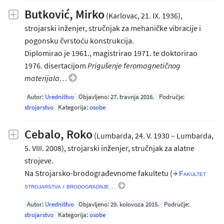
Butković, Mirko
(Karlovac, 21. IX. 1936),
strojarski inženjer, stručnjak za mehaničke vibracije i
pogonsku čvrstoću konstrukcija.
Diplomirao je 1961., magistrirao 1971. te doktorirao
1976. disertacijom
Prigušenje feromagnetičnog
materijala…
Autor:
Uredništvo
Objavljeno:
27. travnja 2016
.
Područje:
strojarstvo
Kategorija:
osobe
Cebalo, Roko
(Lumbarda, 24. V. 1930 – Lumbarda,
5. VIII. 2008), strojarski inženjer, stručnjak za alatne
strojeve.
Na Strojarsko-brodograđevnome fakultetu (→
Fakultet
strojarstva i brodogradnje…
Autor:
Uredništvo
Objavljeno:
29. kolovoza 2015
.
Područje:
strojarstvo
Kategorija:
osobe