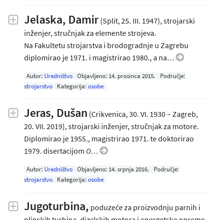
Jelaska, Damir
(Split, 25. III. 1947), strojarski
inženjer, stručnjak za elemente strojeva.
Na
Fakultetu strojarstva i brodogradnje
u Zagrebu
d
iplomirao je
1971. i magistrirao 1980., a na…
Autor:
Uredništvo
Objavljeno:
14. prosinca 2015
.
Područje:
strojarstvo
Kategorija:
osobe
Jeras, Dušan
(Crikvenica, 30. VI. 1930 – Zagreb,
20. VII. 2019), strojarski inženjer, stručnjak za motore.
Diplomirao je 1955., magistrirao 1971. te doktorirao
1979. disertacijom
O…
Autor:
Uredništvo
Objavljeno:
14. srpnja 2016
.
Područje:
strojarstvo
Kategorija:
osobe
Jugoturbina,
poduzeće za proizvodnju parnih i
plinskih turbina, dizelskih motora i energetske opreme,