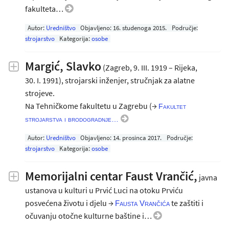
fakulteta…
Autor:
Uredništvo
Objavljeno:
16. studenoga 2015
.
Područje:
strojarstvo
Kategorija:
osobe
Margić, Slavko
(Zagreb, 9. III. 1919 – Rijeka,
30. I. 1991), strojarski inženjer, stručnjak za alatne
strojeve.
Na Tehničkome fakultetu u Zagrebu (→
Fakultet
strojarstva i brodogradnje…
Autor:
Uredništvo
Objavljeno:
14. prosinca 2017
.
Područje:
strojarstvo
Kategorija:
osobe
Memorijalni centar Faust Vrančić,
javna
ustanova u kulturi u Prvić Luci na otoku Prviću
posvećena životu i djelu →
te zaštiti i
Fausta Vrančića
očuvanju otočne kulturne baštine i…