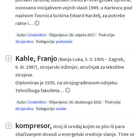
osnovano inicijativom vojnih vlasti 1949. u Karlovcu pod
nazivom Tvornica turbina Edvard Kardelj, za potrebe
ratne i…
Autor:
Uredništvo
Objavljeno:
28. veljače 2017
.
Područje:
strojarstvo
Kategorija:
poduzeća
Kahle, Franjo
(Banja Luka, 5. V. 1905 – Zagreb,
6. III. 1987), strojarski inženjer, stručnjak za tekstilne
strojeve.
Diplomirao je 1935. na strojograđevnom odsjeku
Tehničkoga fakulteta…
Autor:
Uredništvo
Objavljeno:
16. studenoga 2015
.
Područje:
strojarstvo
Kategorija:
osobe
kompresor,
stroj ili uređaj kojim se plin ili para
stlačivanjem dovodi u energetski vrednije stanje. Time se