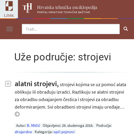
Hrvatska tehnička enciklopedija
portal hrvatske tehničke baštine
LZMK
Navigacija
Uže područje: strojevi
alatni strojevi,
strojevi kojima se uz pomoć alata
oblikuju ili obrađuju izradci. Razlikuju se alatni strojevi
za obradbu odvajanjem čestica i strojevi za obradbu
deformiranjem. Svi obradbeni strojevi imaju uređaje…
Autor:
B. Milčić
Objavljeno:
29. studenoga 2016
.
Područje:
strojarstvo
Kategorija:
opći pojmovi