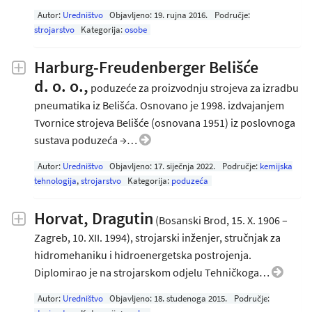
Autor:
Uredništvo
Objavljeno:
19. rujna 2016
.
Područje:
strojarstvo
Kategorija:
osobe
Harburg-Freudenberger Belišće
d. o. o.,
poduzeće za proizvodnju strojeva za izradbu
pneumatika iz Belišća. Osnovano je 1998. izdvajanjem
Tvornice strojeva Belišće (osnovana 1951) iz poslovnoga
sustava poduzeća →…
Autor:
Uredništvo
Objavljeno:
17. siječnja 2022
.
Područje:
kemijska
tehnologija
,
strojarstvo
Kategorija:
poduzeća
Horvat, Dragutin
(Bosanski Brod, 15. X. 1906 –
Zagreb, 10. XII. 1994), strojarski inženjer, stručnjak za
hidromehaniku i hidroenergetska postrojenja.
Diplomirao je na strojarskom odjelu Tehničkoga…
Autor:
Uredništvo
Objavljeno:
18. studenoga 2015
.
Područje: