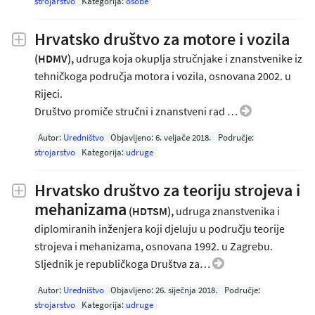
strojarstvo
Kategorija:
osobe
Hrvatsko društvo za motore i vozila
(HDMV),
udruga koja okuplja stručnjake i znanstvenike iz
tehničkoga područja motora i vozila, osnovana 2002. u
Rijeci.
Društvo promiče stručni i znanstveni rad …
Autor:
Uredništvo
Objavljeno:
6. veljače 2018
.
Područje:
strojarstvo
Kategorija:
udruge
Hrvatsko društvo za teoriju strojeva i
mehanizama
(HDTSM),
udruga znanstvenika i
diplomiranih inženjera koji djeluju u području teorije
strojeva i mehanizama, osnovana 1992. u Zagrebu.
Sljednik je republičkoga Društva za…
Autor:
Uredništvo
Objavljeno:
26. siječnja 2018
.
Područje:
strojarstvo
Kategorija:
udruge