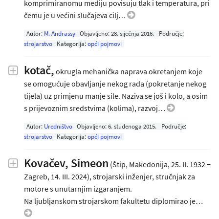
komprimiranomu mediju povisuju tlak i temperatura, pri
čemu je u većini slučajeva cilj…
Autor:
M. Andrassy
Objavljeno:
28. siječnja 2016
.
Područje:
strojarstvo
Kategorija:
opći pojmovi
kotač,
okrugla mehanička naprava okretanjem koje
se omogućuje obavljanje nekog rada (pokretanje nekog
tijela) uz primjenu manje sile. Naziva se još i kolo, a osim
s prijevoznim sredstvima (kolima), razvoj…
Autor:
Uredništvo
Objavljeno:
6. studenoga 2015
.
Područje:
strojarstvo
Kategorija:
opći pojmovi
Kovačev, Simeon
(Štip, Makedonija, 25. II. 1932 −
Zagreb, 14. III. 2024), strojarski inženjer, stručnjak za
motore s unutarnjim izgaranjem.
Na ljubljanskom strojarskom fakultetu diplomirao je…