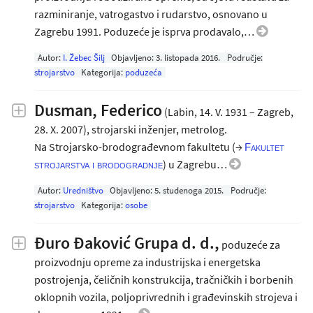
razminiranje, vatrogastvo i rudarstvo, osnovano u
Zagrebu 1991. Poduzeće je isprva prodavalo,…
Autor:
I. Žebec Šilj
Objavljeno:
3. listopada 2016
.
Područje:
strojarstvo
Kategorija:
poduzeća
Dusman, Federico
(Labin, 14. V. 1931 – Zagreb,
28. X. 2007), strojarski inženjer, metrolog.
Na Strojarsko-brodograđevnom fakultetu (→
Fakultet
) u Zagrebu…
strojarstva i brodogradnje
Autor:
Uredništvo
Objavljeno:
5. studenoga 2015
.
Područje:
strojarstvo
Kategorija:
osobe
Đuro Đaković Grupa d. d.,
poduzeće za
proizvodnju opreme za industrijska i energetska
postrojenja, čeličnih konstrukcija, tračničkih i borbenih
oklopnih vozila, poljoprivrednih i građevinskih strojeva i