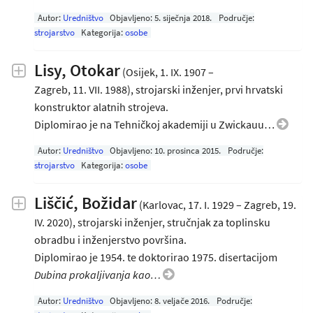
Autor:
Uredništvo
Objavljeno:
5. siječnja 2018
.
Područje:
strojarstvo
Kategorija:
osobe
Lisy, Otokar
(Osijek, 1. IX. 1907 –
Zagreb, 11. VII. 1988), strojarski inženjer, prvi hrvatski
konstruktor alatnih strojeva.
Diplomirao je na Tehničkoj akademiji u Zwickauu…
Autor:
Uredništvo
Objavljeno:
10. prosinca 2015
.
Područje:
strojarstvo
Kategorija:
osobe
Liščić, Božidar
(Karlovac, 17. I. 1929 – Zagreb, 19.
IV. 2020), strojarski inženjer, stručnjak za toplinsku
obradbu i inženjerstvo površina.
Diplomirao je 1954. te doktorirao 1975. disertacijom
Dubina prokaljivanja kao…
Autor:
Uredništvo
Objavljeno:
8. veljače 2016
.
Područje: