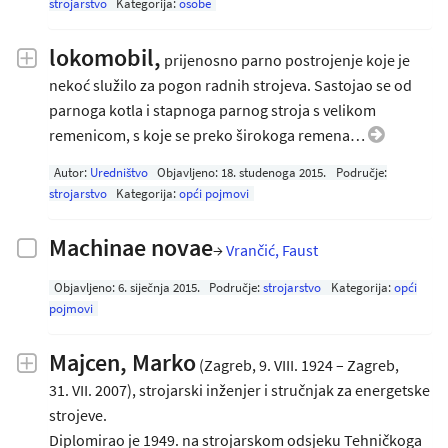
strojarstvo
Kategorija:
osobe
lokomobil,
prijenosno parno postrojenje koje je
nekoć služilo za pogon radnih strojeva. Sastojao se od
parnoga kotla i stapnoga parnog stroja s velikom
remenicom, s koje se preko širokoga remena…
Autor:
Uredništvo
Objavljeno:
18. studenoga 2015
.
Područje:
strojarstvo
Kategorija:
opći pojmovi
Machinae novae
→
Vrančić, Faust
Objavljeno:
6. siječnja 2015
.
Područje:
strojarstvo
Kategorija:
opći
pojmovi
Majcen, Marko
(Zagreb, 9. VIII. 1924 – Zagreb,
31. VII. 2007), strojarski inženjer i stručnjak za energetske
strojeve.
Diplomirao je 1949. na strojarskom odsjeku Tehničkoga