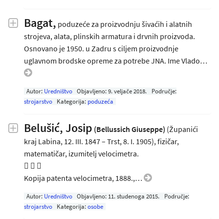
Bagat,
poduzeće za proizvodnju šivaćih i alatnih
strojeva, alata, plinskih armatura i drvnih proizvoda.
Osnovano je 1950. u Zadru s ciljem proizvodnje
uglavnom brodske opreme za potrebe JNA. Ime Vlado…
Autor:
Uredništvo
Objavljeno:
9. veljače 2018
.
Područje:
strojarstvo
Kategorija:
poduzeća
Belušić, Josip
(Bellussich Giuseppe)
(Županići
kraj Labina, 12. III. 1847 – Trst, 8. I. 1905), fizičar,
matematičar, izumitelj velocimetra.
  
Kopija patenta velocimetra, 1888.,…
Autor:
Uredništvo
Objavljeno:
11. studenoga 2015
.
Područje:
strojarstvo
Kategorija:
osobe