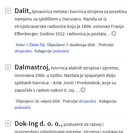
Dalit
,
ljevaonica metala i tvornica strojeva za posebnu
namjenu sa sjedištem u Daruvaru. Razvila se iz
strojobravarske radionice koju je 1890. osnovao Franjo
Effenberger. Godine 1912. radionica je postala…
Autor:
I. Žebec Šilj
Objavljeno:
7. studenoga 2016
.
Područje:
strojarstvo
Kategorija:
poduzeća
Dalmastroj,
tvornica alatnih strojeva i opreme,
osnovana 1966. u Splitu. Nastala je spajanjem dviju
splitskih tvornica – Ante Jonić i Predvodnik, koje su
započele s radom nakon II. svj.…
Objavljeno:
19. veljače 2018
.
Područje:
strojarstvo
Kategorija:
poduzeća
Dok-Ing d. o. o.
,
poduzeće za razvoj i
proizvodnju robotizirane opreme, strojeva i sustava za